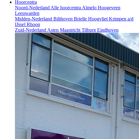
Hoorcentra
Noord-Nederland
Alle hoorcentra
Almelo
Hoogeveen
Leeuwarden
Midden-Nederland
Bilthoven
Brielle
Hoogvliet
Krimpen a/d
IJssel
Rhoon
Zuid-Nederland
Asten
Maastricht
Tilburg
Eindhoven