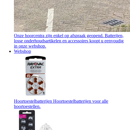
Onze hoorcentra zijn enkel op afspraak geopend. Batterijen,
losse onderhoudsartikelen en accessoires koopt u eenvoudig
in onze webshop.
Webshop
Hoortoestelbatterijen
Hoortoestelbatterijen voor alle
hoortoestellen.