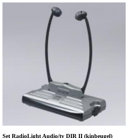
Zoeken
Snel zoeken
Signia hoortoestellen
Signia Pure BCT IX
Signia Silk IX
Widex
Allure AI
Audio Service R LI 7
Hoortoestelbatterijen
Widex filters
Filters
Domes
Onderhoudsartikelen
Signia Active Mini IX - Oplaadbaar
De Signia Active Mini IX is het nieuwste hoortoestel van Signia.
Bekijk
Set RadioLight Audio/tv DIR II (kinbeugel)