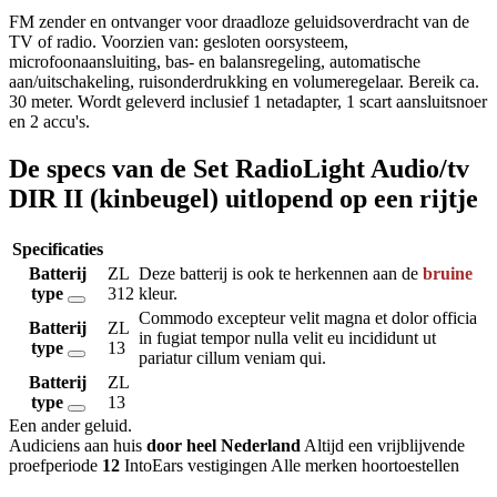
FM zender en ontvanger voor draadloze geluidsoverdracht van de
TV of radio. Voorzien van: gesloten oorsysteem,
microfoonaansluiting, bas- en balansregeling, automatische
aan/uitschakeling, ruisonderdrukking en volumeregelaar. Bereik ca.
30 meter. Wordt geleverd inclusief 1 netadapter, 1 scart aansluitsnoer
en 2 accu's.
De specs van de Set RadioLight Audio/tv
DIR II (kinbeugel) uitlopend op een rijtje
Specificaties
Batterij
ZL
Deze batterij is ook te herkennen aan de
bruine
type
312
kleur.
Commodo excepteur velit magna et dolor officia
Batterij
ZL
in fugiat tempor nulla velit eu incididunt ut
type
13
pariatur cillum veniam qui.
Batterij
ZL
type
13
Een ander geluid
.
Audiciens aan huis
door heel Nederland
Altijd een vrijblijvende
proefperiode
12
IntoEars vestigingen
Alle merken hoortoestellen