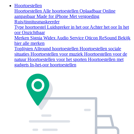
Hoortoestellen
Hoortoestellen
Alle hoortoestellen
Oplaadbaar
Online
aanpasbaar
Made for iPhone
Met vergoeding
Ruis/tinnitusmaskeerder
Type hoortoestel
Luidspreker in het oor
Achter het oor
In het
oor
Onzichtbaar
Merken
Signia
Widex
Audio Service
Oticon
ReSound
Bekijk
hier alle merken
Toplijsten
Allround hoortoestellen
Hoortoestellen sociale
situaties
Hoortoestellen voor muziek
Hoortoestellen voor de
natuur
Hoortoestellen voor het sporten
Hoortoestellen met
gadgets
In-het-oor hoortoestellen