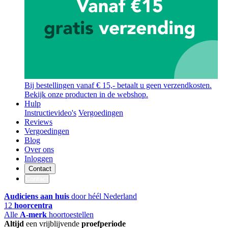
Bij bestellingen vanaf € 15,- betaalt u geen verzendkosten.
Bekijk onze producten in de webshop.
Hulp
Instructievideo's
Vergoedingen
Reviews
Vergoedingen
Blog
Over ons
Inloggen
Contact
Contact
Audiciens aan huis
door héél Nederland
12
hoorcentra
Alle
A-merk
hoortoestellen
Altijd
een vrijblijvende
proefperiode