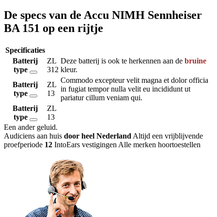
De specs van de Accu NIMH Sennheiser
BA 151 op een rijtje
Specificaties
Batterij
ZL
Deze batterij is ook te herkennen aan de
bruine
type
312
kleur.
Commodo excepteur velit magna et dolor officia
Batterij
ZL
in fugiat tempor nulla velit eu incididunt ut
type
13
pariatur cillum veniam qui.
Batterij
ZL
type
13
Een ander geluid
.
Audiciens aan huis
door heel Nederland
Altijd een vrijblijvende
proefperiode
12
IntoEars vestigingen
Alle merken hoortoestellen