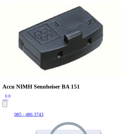
Zoeken
Snel zoeken
Signia hoortoestellen
Signia Pure BCT IX
Signia Silk IX
Widex
Allure AI
Audio Service R LI 7
Hoortoestelbatterijen
Widex filters
Filters
Domes
Onderhoudsartikelen
Signia Active Mini IX - Oplaadbaar
De Signia Active Mini IX is het nieuwste hoortoestel van Signia.
Bekijk
Accu NIMH Sennheiser BA 151
0.0
085 - 486 3743