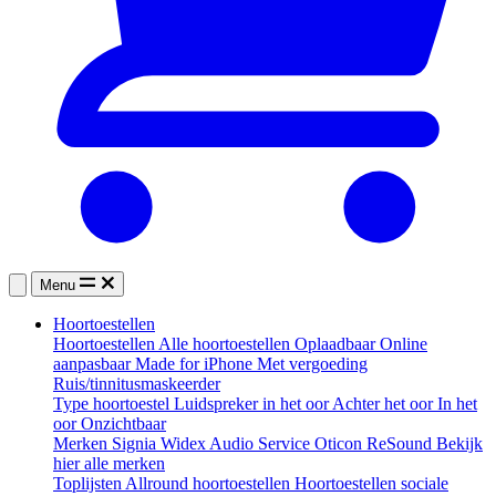
Menu
Hoortoestellen
Hoortoestellen
Alle hoortoestellen
Oplaadbaar
Online
aanpasbaar
Made for iPhone
Met vergoeding
Ruis/tinnitusmaskeerder
Type hoortoestel
Luidspreker in het oor
Achter het oor
In het
oor
Onzichtbaar
Merken
Signia
Widex
Audio Service
Oticon
ReSound
Bekijk
hier alle merken
Toplijsten
Allround hoortoestellen
Hoortoestellen sociale