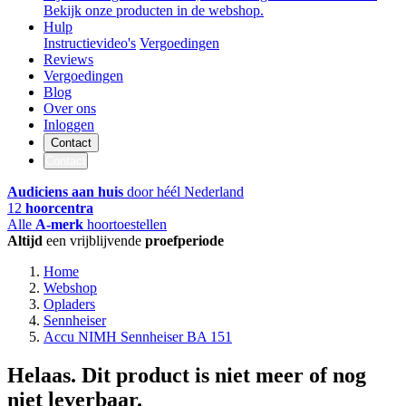
Bekijk onze producten in de webshop.
Hulp
Instructievideo's
Vergoedingen
Reviews
Vergoedingen
Blog
Over ons
Inloggen
Contact
Contact
Audiciens aan huis
door héél Nederland
12
hoorcentra
Alle
A-merk
hoortoestellen
Altijd
een vrijblijvende
proefperiode
Home
Webshop
Opladers
Sennheiser
Accu NIMH Sennheiser BA 151
Helaas. Dit product is niet meer of nog
niet leverbaar.