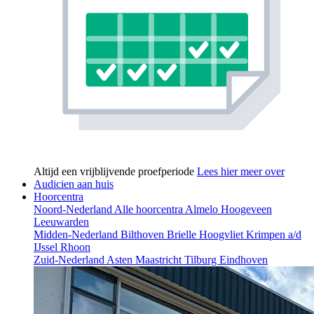
Altijd een vrijblijvende proefperiode
Lees hier meer over
Audicien aan huis
Hoorcentra
Noord-Nederland
Alle hoorcentra
Almelo
Hoogeveen
Leeuwarden
Midden-Nederland
Bilthoven
Brielle
Hoogvliet
Krimpen a/d
IJssel
Rhoon
Zuid-Nederland
Asten
Maastricht
Tilburg
Eindhoven