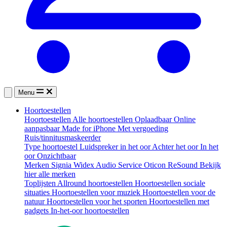
Menu
Hoortoestellen
Hoortoestellen
Alle hoortoestellen
Oplaadbaar
Online
aanpasbaar
Made for iPhone
Met vergoeding
Ruis/tinnitusmaskeerder
Type hoortoestel
Luidspreker in het oor
Achter het oor
In het
oor
Onzichtbaar
Merken
Signia
Widex
Audio Service
Oticon
ReSound
Bekijk
hier alle merken
Toplijsten
Allround hoortoestellen
Hoortoestellen sociale
situaties
Hoortoestellen voor muziek
Hoortoestellen voor de
natuur
Hoortoestellen voor het sporten
Hoortoestellen met
gadgets
In-het-oor hoortoestellen