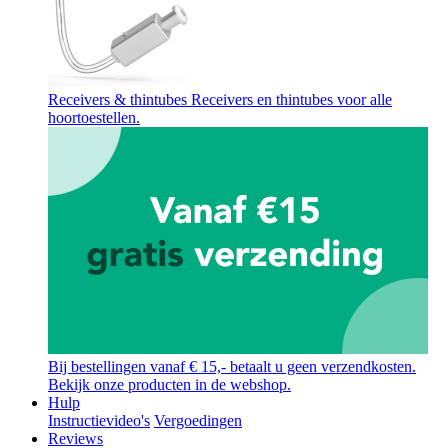
Receivers & thintubes
Receivers en thintubes voor alle
hoortoestellen.
Bij bestellingen vanaf € 15,- betaalt u geen verzendkosten.
Bekijk onze producten in de webshop.
Hulp
Instructievideo's
Vergoedingen
Reviews