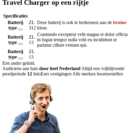
Travel Charger op een rijtje
Specificaties
Batterij
ZL
Deze batterij is ook te herkennen aan de
bruine
type
312
kleur.
Commodo excepteur velit magna et dolor officia
Batterij
ZL
in fugiat tempor nulla velit eu incididunt ut
type
13
pariatur cillum veniam qui.
Batterij
ZL
type
13
Een ander geluid
.
Audiciens aan huis
door heel Nederland
Altijd een vrijblijvende
proefperiode
12
IntoEars vestigingen
Alle merken hoortoestellen