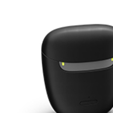
Zoeken
Snel zoeken
Signia hoortoestellen
Signia Pure BCT IX
Signia Silk IX
Widex
Allure AI
Audio Service R LI 7
Hoortoestelbatterijen
Widex filters
Filters
Domes
Onderhoudsartikelen
Signia Active Mini IX - Oplaadbaar
De Signia Active Mini IX is het nieuwste hoortoestel van Signia.
Bekijk