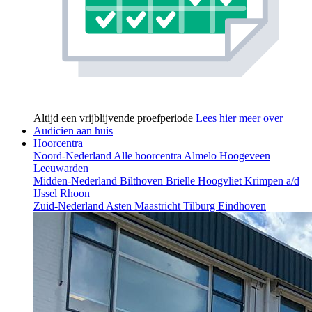
Altijd een vrijblijvende proefperiode
Lees hier meer over
Audicien aan huis
Hoorcentra
Noord-Nederland
Alle hoorcentra
Almelo
Hoogeveen
Leeuwarden
Midden-Nederland
Bilthoven
Brielle
Hoogvliet
Krimpen a/d
IJssel
Rhoon
Zuid-Nederland
Asten
Maastricht
Tilburg
Eindhoven