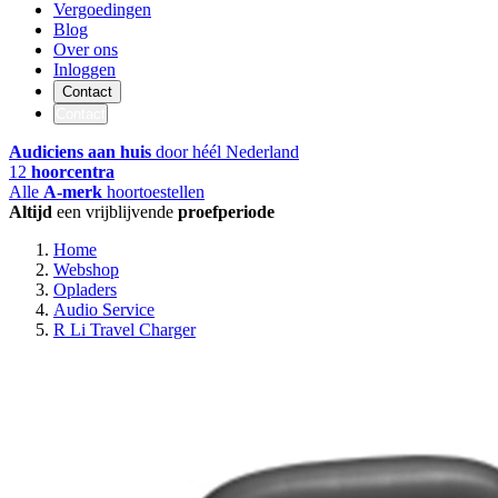
Vergoedingen
Blog
Over ons
Inloggen
Contact
Contact
Audiciens aan huis
door héél Nederland
12
hoorcentra
Alle
A-merk
hoortoestellen
Altijd
een vrijblijvende
proefperiode
Home
Webshop
Opladers
Audio Service
R Li Travel Charger