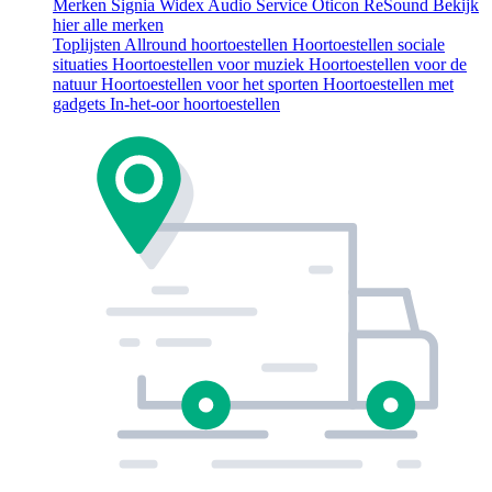
Merken
Signia
Widex
Audio Service
Oticon
ReSound
Bekijk
hier alle merken
Toplijsten
Allround hoortoestellen
Hoortoestellen sociale
situaties
Hoortoestellen voor muziek
Hoortoestellen voor de
natuur
Hoortoestellen voor het sporten
Hoortoestellen met
gadgets
In-het-oor hoortoestellen