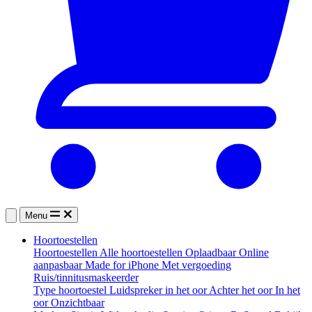
Menu
Hoortoestellen
Hoortoestellen
Alle hoortoestellen
Oplaadbaar
Online
aanpasbaar
Made for iPhone
Met vergoeding
Ruis/tinnitusmaskeerder
Type hoortoestel
Luidspreker in het oor
Achter het oor
In het
oor
Onzichtbaar