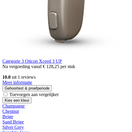
Categorie 3
Oticon Xceed 3 UP
Na vergoeding vanaf
€ 128,25
per stuk
10.0
uit 1 reviews
Meer informatie
Gehoortest & proefperiode
Toevoegen aan vergelijker
Kies een kleur
Champagne
Chestnut
Beige
Sand Beige
Silver Grey