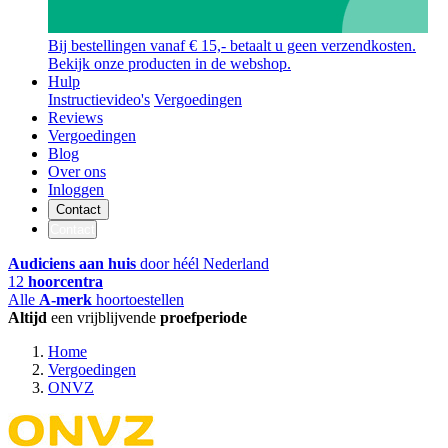
Bij bestellingen vanaf € 15,- betaalt u geen verzendkosten.
Bekijk onze producten in de webshop.
Hulp
Instructievideo's
Vergoedingen
Reviews
Vergoedingen
Blog
Over ons
Inloggen
Contact
Contact
Audiciens aan huis
door héél Nederland
12
hoorcentra
Alle
A-merk
hoortoestellen
Altijd
een vrijblijvende
proefperiode
Home
Vergoedingen
ONVZ