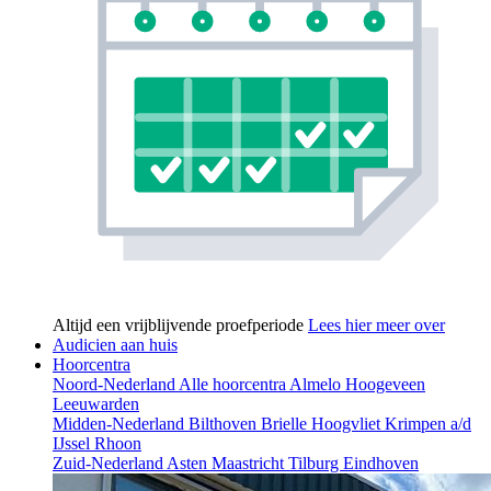
Altijd een vrijblijvende proefperiode
Lees hier meer over
Audicien aan huis
Hoorcentra
Noord-Nederland
Alle hoorcentra
Almelo
Hoogeveen
Leeuwarden
Midden-Nederland
Bilthoven
Brielle
Hoogvliet
Krimpen a/d
IJssel
Rhoon
Zuid-Nederland
Asten
Maastricht
Tilburg
Eindhoven