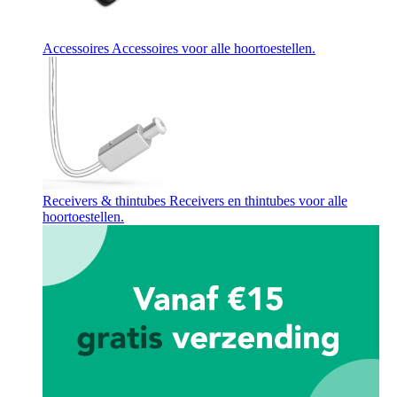
Accessoires
Accessoires voor alle hoortoestellen.
Receivers & thintubes
Receivers en thintubes voor alle
hoortoestellen.