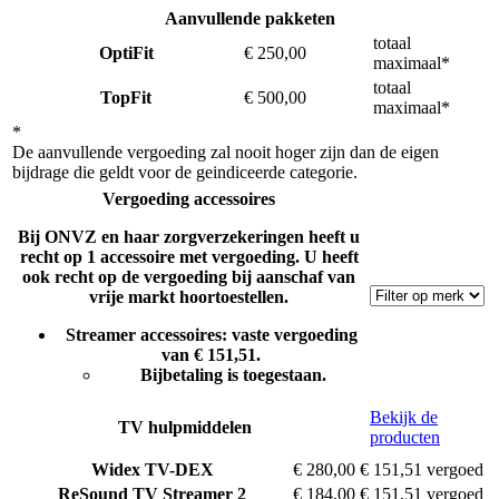
Aanvullende pakketen
totaal
OptiFit
€ 250,00
maximaal*
totaal
TopFit
€ 500,00
maximaal*
*
De aanvullende vergoeding zal nooit hoger zijn dan de eigen
bijdrage die geldt voor de geindiceerde categorie.
Vergoeding accessoires
Bij ONVZ en haar zorgverzekeringen heeft u
recht op 1 accessoire met vergoeding. U heeft
ook recht op de vergoeding bij aanschaf van
vrije markt hoortoestellen.
Streamer accessoires: vaste vergoeding
van € 151,51.
Bijbetaling is toegestaan.
Bekijk de
TV hulpmiddelen
producten
Widex
TV-DEX
€ 280,00
€ 151,51 vergoed
ReSound
TV Streamer 2
€ 184,00
€ 151,51 vergoed