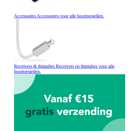
Accessoires
Accessoires voor alle hoortoestellen.
Receivers & thintubes
Receivers en thintubes voor alle
hoortoestellen.