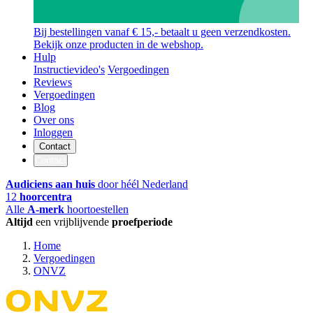
Bij bestellingen vanaf € 15,- betaalt u geen verzendkosten.
Bekijk onze producten in de webshop.
Hulp
Instructievideo's
Vergoedingen
Reviews
Vergoedingen
Blog
Over ons
Inloggen
Contact
Contact
Audiciens aan huis
door héél Nederland
12
hoorcentra
Alle
A-merk
hoortoestellen
Altijd
een vrijblijvende
proefperiode
Home
Vergoedingen
ONVZ