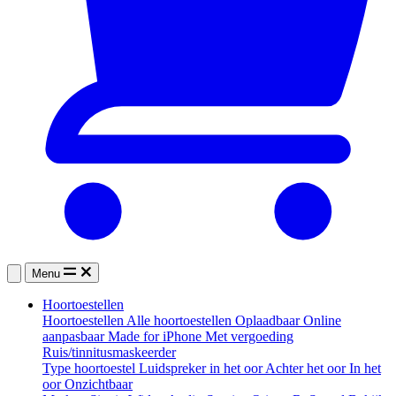
Menu
Hoortoestellen
Hoortoestellen
Alle hoortoestellen
Oplaadbaar
Online
aanpasbaar
Made for iPhone
Met vergoeding
Ruis/tinnitusmaskeerder
Type hoortoestel
Luidspreker in het oor
Achter het oor
In het
oor
Onzichtbaar