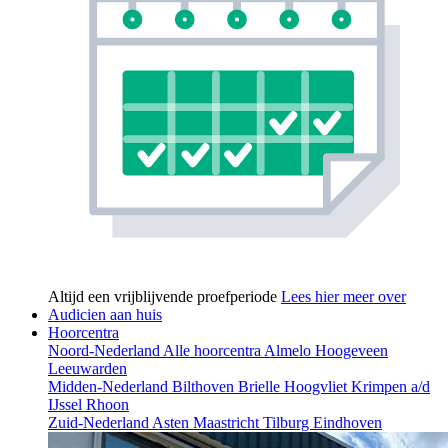
Altijd een vrijblijvende proefperiode
Lees hier meer over
Audicien aan huis
Hoorcentra
Noord-Nederland
Alle hoorcentra
Almelo
Hoogeveen
Leeuwarden
Midden-Nederland
Bilthoven
Brielle
Hoogvliet
Krimpen a/d
IJssel
Rhoon
Zuid-Nederland
Asten
Maastricht
Tilburg
Eindhoven