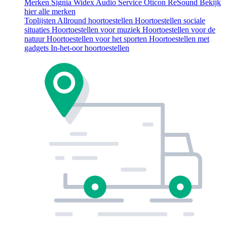
Merken
Signia
Widex
Audio Service
Oticon
ReSound
Bekijk
hier alle merken
Toplijsten
Allround hoortoestellen
Hoortoestellen sociale
situaties
Hoortoestellen voor muziek
Hoortoestellen voor de
natuur
Hoortoestellen voor het sporten
Hoortoestellen met
gadgets
In-het-oor hoortoestellen