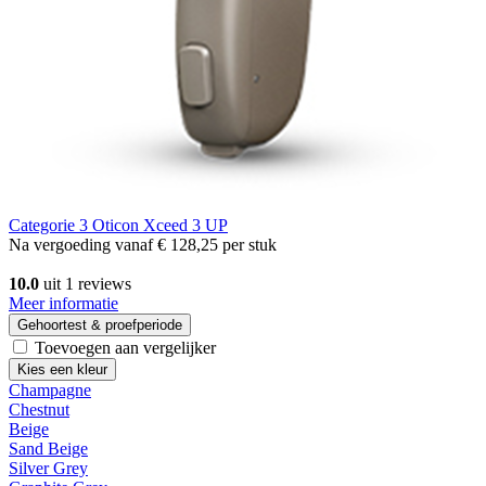
Categorie 3
Oticon Xceed 3 UP
Na vergoeding vanaf
€ 128,25
per stuk
10.0
uit 1 reviews
Meer informatie
Gehoortest & proefperiode
Toevoegen aan vergelijker
Kies een kleur
Champagne
Chestnut
Beige
Sand Beige
Silver Grey