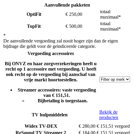
Aanvullende pakketen
totaal
OptiFit
€ 250,00
maximaal*
totaal
TopFit
€ 500,00
maximaal*
*
De aanvullende vergoeding zal nooit hoger zijn dan de eigen
bijdrage die geldt voor de geindiceerde categorie.
Vergoeding accessoires
Bij ONVZ en haar zorgverzekeringen heeft u
recht op 1 accessoire met vergoeding. U heeft
ook recht op de vergoeding bij aanschaf van
vrije markt hoortoestellen.
Streamer accessoires: vaste vergoeding
van € 151,51.
Bijbetaling is toegestaan.
Bekijk de
TV hulpmiddelen
producten
Widex
TV-DEX
€ 280,00
€ 151,51 vergoed
ReSound
TV Streamer 2
€ 184,00
€ 151,51 vergoed