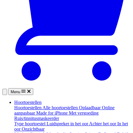
Menu
Hoortoestellen
Hoortoestellen
Alle hoortoestellen
Oplaadbaar
Online
aanpasbaar
Made for iPhone
Met vergoeding
Ruis/tinnitusmaskeerder
Type hoortoestel
Luidspreker in het oor
Achter het oor
In het
oor
Onzichtbaar