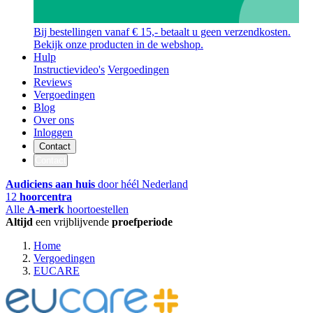
Bij bestellingen vanaf € 15,- betaalt u geen verzendkosten.
Bekijk onze producten in de webshop.
Hulp
Instructievideo's
Vergoedingen
Reviews
Vergoedingen
Blog
Over ons
Inloggen
Contact
Contact
Audiciens aan huis
door héél Nederland
12
hoorcentra
Alle
A-merk
hoortoestellen
Altijd
een vrijblijvende
proefperiode
Home
Vergoedingen
EUCARE