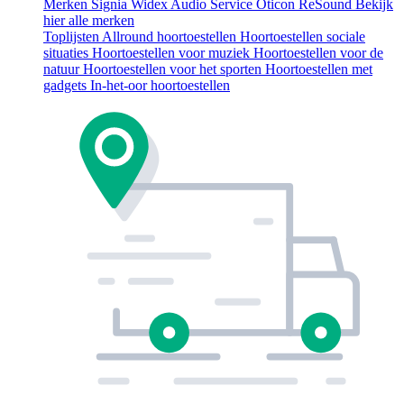
Merken
Signia
Widex
Audio Service
Oticon
ReSound
Bekijk
hier alle merken
Toplijsten
Allround hoortoestellen
Hoortoestellen sociale
situaties
Hoortoestellen voor muziek
Hoortoestellen voor de
natuur
Hoortoestellen voor het sporten
Hoortoestellen met
gadgets
In-het-oor hoortoestellen