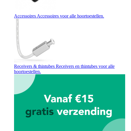
Accessoires
Accessoires voor alle hoortoestellen.
Receivers & thintubes
Receivers en thintubes voor alle
hoortoestellen.