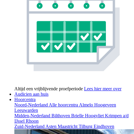
Altijd een vrijblijvende proefperiode
Lees hier meer over
Audicien aan huis
Hoorcentra
Noord-Nederland
Alle hoorcentra
Almelo
Hoogeveen
Leeuwarden
Midden-Nederland
Bilthoven
Brielle
Hoogvliet
Krimpen a/d
IJssel
Rhoon
Zuid-Nederland
Asten
Maastricht
Tilburg
Eindhoven