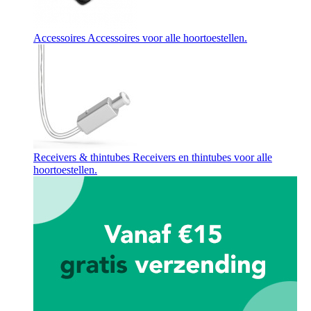
Accessoires
Accessoires voor alle hoortoestellen.
Receivers & thintubes
Receivers en thintubes voor alle
hoortoestellen.