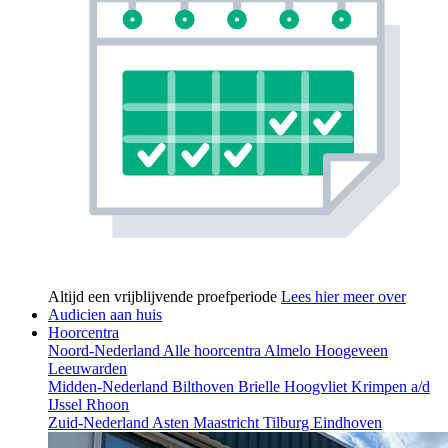
Altijd een vrijblijvende proefperiode
Lees hier meer over
Audicien aan huis
Hoorcentra
Noord-Nederland
Alle hoorcentra
Almelo
Hoogeveen
Leeuwarden
Midden-Nederland
Bilthoven
Brielle
Hoogvliet
Krimpen a/d
IJssel
Rhoon
Zuid-Nederland
Asten
Maastricht
Tilburg
Eindhoven