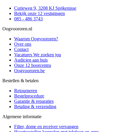
Curieweg 9, 3208 KJ Spijkenisse
Bekijk onze 12 vestigingen
085 - 486 3743
Oogvoororen.nl
Waarom Oogvoororen?
Over ons
Contact
Vacatures
We zoeken jou
Audicien aan huis
Onze 12 hoorcentra
Oogvoororen.be
Bestellen & betalen
Retourneren
Bestelprocedure
Garantie & reparaties
Betaling & verzending
Algemene informatie
Filter, dome en receiver vervangen
Hoortoestellen koppelen met telefoon en apps