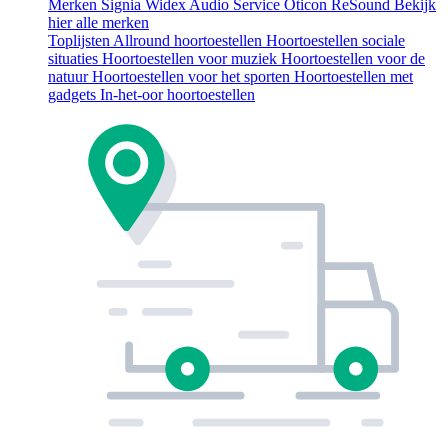
Merken
Signia
Widex
Audio Service
Oticon
ReSound
Bekijk
hier alle merken
Toplijsten
Allround hoortoestellen
Hoortoestellen sociale
situaties
Hoortoestellen voor muziek
Hoortoestellen voor de
natuur
Hoortoestellen voor het sporten
Hoortoestellen met
gadgets
In-het-oor hoortoestellen