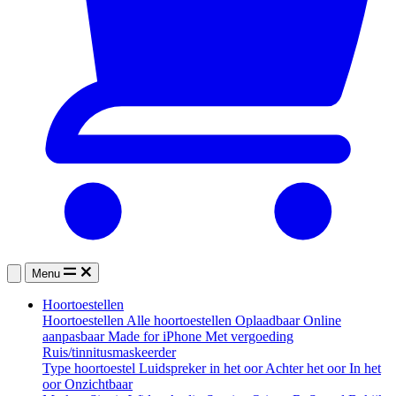
Menu
Hoortoestellen
Hoortoestellen
Alle hoortoestellen
Oplaadbaar
Online
aanpasbaar
Made for iPhone
Met vergoeding
Ruis/tinnitusmaskeerder
Type hoortoestel
Luidspreker in het oor
Achter het oor
In het
oor
Onzichtbaar