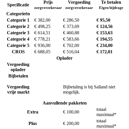
Prijs
Vergoeding
Te betalen
Specificatie
zorgverzekeraar
zorgverzekeraar
Eigen bijdrage
Categorieën
Categorie 1
€ 382,00
€ 286,50
€ 95,50
Categorie 2
€ 498,25
€ 373,69
€ 124,56
Categorie 3
€ 614,51
€ 460,88
€ 153,63
Categorie 4
€ 778,21
€ 583,66
€ 194,55
Categorie 5
€ 936,00
€ 702,00
€ 234,00
CROS
€ 688,05
€ 516,04
€ 172,01
Oplader
Vergoeding
oplader
Bijbetalen
Vergoeding
Bijbetaling is bij Salland niet
vrije markt
mogelijk.
Aanvullende pakketen
totaal
Extra
€ 100,00
maximaal*
totaal
Plus
€ 200,00
maximaal*