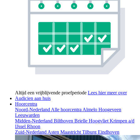
Altijd een vrijblijvende proefperiode
Lees hier meer over
Audicien aan huis
Hoorcentra
Noord-Nederland
Alle hoorcentra
Almelo
Hoogeveen
Leeuwarden
Midden-Nederland
Bilthoven
Brielle
Hoogvliet
Krimpen a/d
IJssel
Rhoon
Zuid-Nederland
Asten
Maastricht
Tilburg
Eindhoven