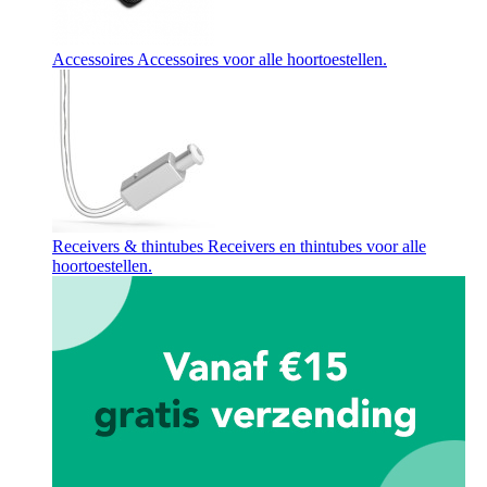
Accessoires
Accessoires voor alle hoortoestellen.
Receivers & thintubes
Receivers en thintubes voor alle
hoortoestellen.