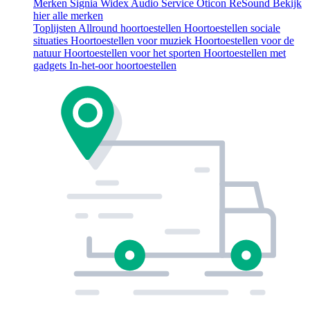
Merken
Signia
Widex
Audio Service
Oticon
ReSound
Bekijk
hier alle merken
Toplijsten
Allround hoortoestellen
Hoortoestellen sociale
situaties
Hoortoestellen voor muziek
Hoortoestellen voor de
natuur
Hoortoestellen voor het sporten
Hoortoestellen met
gadgets
In-het-oor hoortoestellen