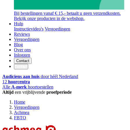
Bij bestellingen vanaf € 15,- betaalt u geen verzendkosten.
Bekijk onze producten in de webshop.
Hulp
Instructievideo's
Vergoedingen
Reviews
Vergoedingen
Blog
Over ons
Inloggen
Contact
Contact
Audiciens aan huis
door héél Nederland
12
hoorcentra
Alle
A-merk
hoortoestellen
Altijd
een vrijblijvende
proefperiode
Home
Vergoedingen
Achmea
FBTO