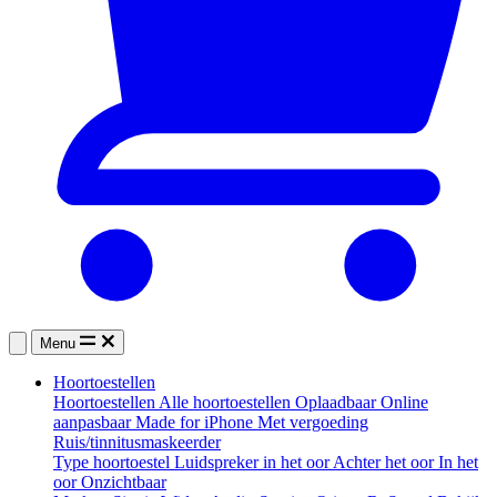
Menu
Hoortoestellen
Hoortoestellen
Alle hoortoestellen
Oplaadbaar
Online
aanpasbaar
Made for iPhone
Met vergoeding
Ruis/tinnitusmaskeerder
Type hoortoestel
Luidspreker in het oor
Achter het oor
In het
oor
Onzichtbaar