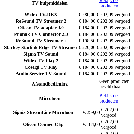
Bekijk de
TV hulpmiddelen
producten
Widex
TV-DEX
€ 280,00
€ 202,09 vergoed
ReSound
TV Streamer 2
€ 184,00
€ 202,09 vergoed
Oticon
TV adapter 3.0
€ 184,00
€ 202,09 vergoed
Phonak
TV Connector 2.0
€ 184,00
€ 202,09 vergoed
ReSound
TV Streamer +
€ 198,50
€ 202,09 vergoed
Starkey
Starlink Edge TV Streamer
€ 229,00
€ 202,09 vergoed
Signia
TV Sound
€ 184,00
€ 202,09 vergoed
Widex
TV Play 2
€ 184,00
€ 202,09 vergoed
Coselgi
TV Play
€ 184,00
€ 202,09 vergoed
Audio Service
TV Sound
€ 184,00
€ 202,09 vergoed
Geen producten
Afstandbediening
beschikbaar
Bekijk de
Mircofoon
producten
€ 202,09
Signia
StreamLine Microfoon
€ 259,00
vergoed
€ 202,09
Oticon
ConnectClip
€ 184,00
vergoed
€ 202,09