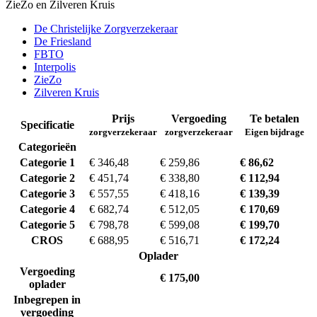
ZieZo en Zilveren Kruis
De Christelijke Zorgverzekeraar
De Friesland
FBTO
Interpolis
ZieZo
Zilveren Kruis
Prijs
Vergoeding
Te betalen
Specificatie
zorgverzekeraar
zorgverzekeraar
Eigen bijdrage
Categorieën
Categorie 1
€ 346,48
€ 259,86
€ 86,62
Categorie 2
€ 451,74
€ 338,80
€ 112,94
Categorie 3
€ 557,55
€ 418,16
€ 139,39
Categorie 4
€ 682,74
€ 512,05
€ 170,69
Categorie 5
€ 798,78
€ 599,08
€ 199,70
CROS
€ 688,95
€ 516,71
€ 172,24
Oplader
Vergoeding
€ 175,00
oplader
Inbegrepen in
vergoeding