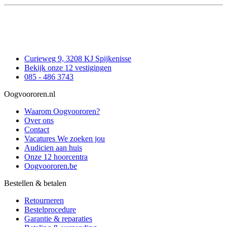
Curieweg 9, 3208 KJ Spijkenisse
Bekijk onze 12 vestigingen
085 - 486 3743
Oogvoororen.nl
Waarom Oogvoororen?
Over ons
Contact
Vacatures
We zoeken jou
Audicien aan huis
Onze 12 hoorcentra
Oogvoororen.be
Bestellen & betalen
Retourneren
Bestelprocedure
Garantie & reparaties