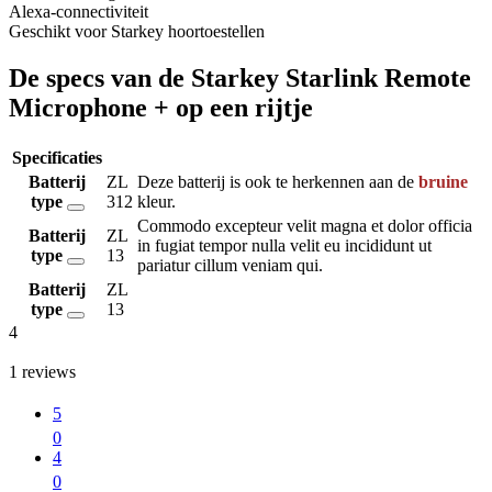
Alexa-connectiviteit
Geschikt voor Starkey hoortoestellen
De specs van de Starkey Starlink Remote
Microphone + op een rijtje
Specificaties
Batterij
ZL
Deze batterij is ook te herkennen aan de
bruine
type
312
kleur.
Commodo excepteur velit magna et dolor officia
Batterij
ZL
in fugiat tempor nulla velit eu incididunt ut
type
13
pariatur cillum veniam qui.
Batterij
ZL
type
13
4
1
reviews
5
0
4
0