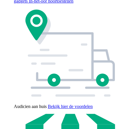
gadgets
In-het-oor hoortoestellen
Audicien aan huis
Bekijk hier de voordelen