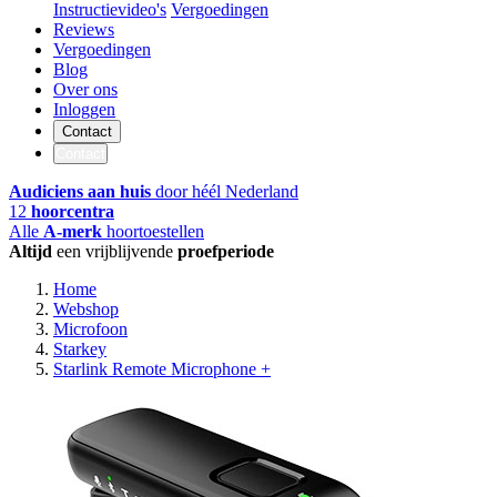
Instructievideo's
Vergoedingen
Reviews
Vergoedingen
Blog
Over ons
Inloggen
Contact
Contact
Audiciens aan huis
door héél Nederland
12
hoorcentra
Alle
A-merk
hoortoestellen
Altijd
een vrijblijvende
proefperiode
Home
Webshop
Microfoon
Starkey
Starlink Remote Microphone +