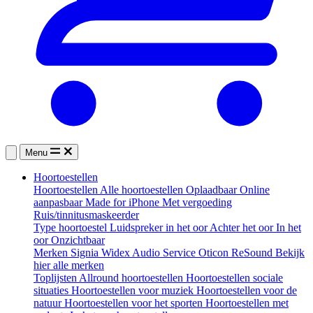
Menu
Hoortoestellen
Hoortoestellen
Alle hoortoestellen
Oplaadbaar
Online
aanpasbaar
Made for iPhone
Met vergoeding
Ruis/tinnitusmaskeerder
Type hoortoestel
Luidspreker in het oor
Achter het oor
In het
oor
Onzichtbaar
Merken
Signia
Widex
Audio Service
Oticon
ReSound
Bekijk
hier alle merken
Toplijsten
Allround hoortoestellen
Hoortoestellen sociale
situaties
Hoortoestellen voor muziek
Hoortoestellen voor de
natuur
Hoortoestellen voor het sporten
Hoortoestellen met