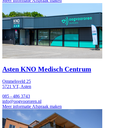
Meer informatie
Afspraak maken
Asten
KNO Medisch Centrum
Ommelsveld 25
5721 VT, Asten
085 - 486 3743
info@oogvoororen.nl
Meer informatie
Afspraak maken