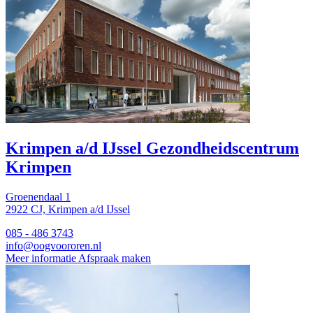
Krimpen a/d IJssel
Gezondheidscentrum
Krimpen
Groenendaal 1
2922 CJ, Krimpen a/d IJssel
085 - 486 3743
info@oogvoororen.nl
Meer informatie
Afspraak maken