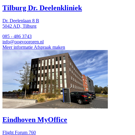
Tilburg
Dr. Deelenkliniek
Dr. Deelenlaan 8 B
5042 AD, Tilburg
085 - 486 3743
info@oogvoororen.nl
Meer informatie
Afspraak maken
Eindhoven
MyOffice
Flight Forum 760