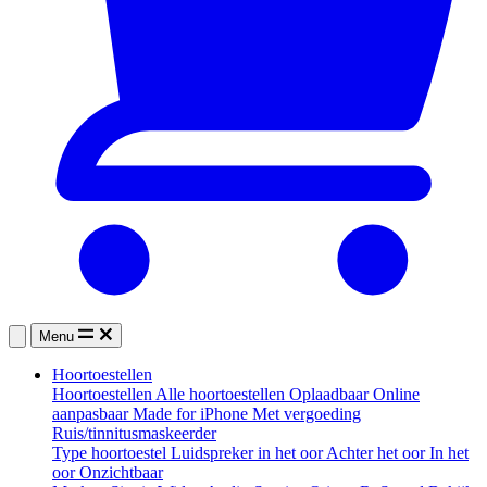
Menu
Hoortoestellen
Hoortoestellen
Alle hoortoestellen
Oplaadbaar
Online
aanpasbaar
Made for iPhone
Met vergoeding
Ruis/tinnitusmaskeerder
Type hoortoestel
Luidspreker in het oor
Achter het oor
In het
oor
Onzichtbaar