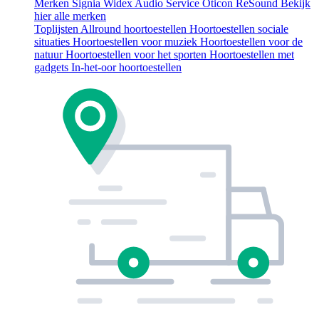
Merken
Signia
Widex
Audio Service
Oticon
ReSound
Bekijk
hier alle merken
Toplijsten
Allround hoortoestellen
Hoortoestellen sociale
situaties
Hoortoestellen voor muziek
Hoortoestellen voor de
natuur
Hoortoestellen voor het sporten
Hoortoestellen met
gadgets
In-het-oor hoortoestellen