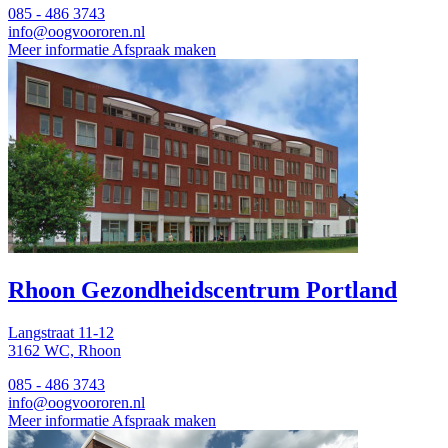
085 - 486 3743
info@oogvoororen.nl
Meer informatie
Afspraak maken
Rhoon
Gezondheidscentrum Portland
Langstraat 11-12
3162 WC, Rhoon
085 - 486 3743
info@oogvoororen.nl
Meer informatie
Afspraak maken