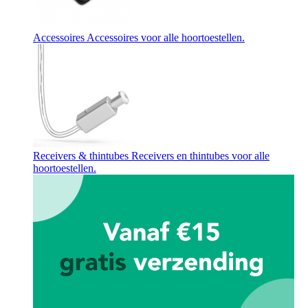
Accessoires
Accessoires voor alle hoortoestellen.
Receivers & thintubes
Receivers en thintubes voor alle
hoortoestellen.