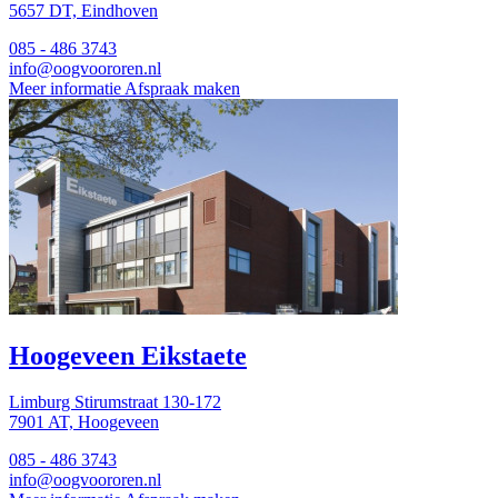
5657 DT, Eindhoven
085 - 486 3743
info@oogvoororen.nl
Meer informatie
Afspraak maken
Hoogeveen
Eikstaete
Limburg Stirumstraat 130-172
7901 AT, Hoogeveen
085 - 486 3743
info@oogvoororen.nl