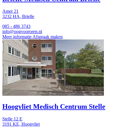
Amer 21
3232 HA, Brielle
085 - 486 3743
info@oogvoororen.nl
Meer informatie
Afspraak maken
Hoogvliet
Medisch Centrum Stelle
Stelle 12 E
3191 KE, Hoogvliet