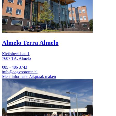
Almelo
Terra Almelo
Kieftsbeeklaan 1
7607 TA, Almelo
085 - 486 3743
info@oogvoororen.nl
Meer informatie
Afspraak maken