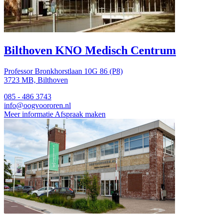
Bilthoven
KNO Medisch Centrum
Professor Bronkhorstlaan 10G 86 (P8)
3723 MB, Bilthoven
085 - 486 3743
info@oogvoororen.nl
Meer informatie
Afspraak maken