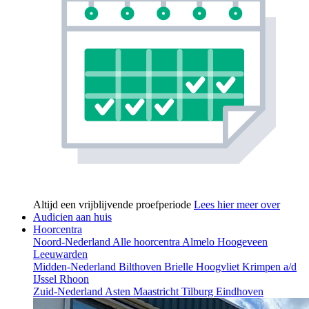
Altijd een vrijblijvende proefperiode
Lees hier meer over
Audicien aan huis
Hoorcentra
Noord-Nederland
Alle hoorcentra
Almelo
Hoogeveen
Leeuwarden
Midden-Nederland
Bilthoven
Brielle
Hoogvliet
Krimpen a/d
IJssel
Rhoon
Zuid-Nederland
Asten
Maastricht
Tilburg
Eindhoven