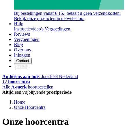
Bij bestellingen vanaf € 15,- betaalt u geen verzendkosten.
Bekijk onze producten in de webshop.
Hulp
Instructievideo's
Vergoedingen
Reviews
Vergoedingen
Blog
Over ons
Inloggen
Contact
Contact
Audiciens aan huis
door héél Nederland
12
hoorcentra
Alle
A-merk
hoortoestellen
Altijd
een vrijblijvende
proefperiode
Home
Onze Hoorcentra
Onze hoorcentra