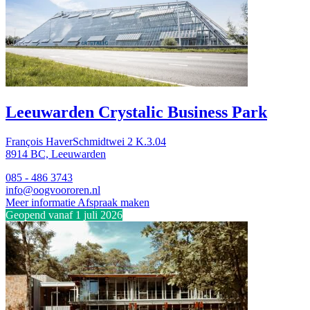
Leeuwarden
Crystalic Business Park
François HaverSchmidtwei 2 K.3.04
8914 BC, Leeuwarden
085 - 486 3743
info@oogvoororen.nl
Meer informatie
Afspraak maken
Geopend vanaf 1 juli 2026