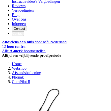
Instructievideo's
Vergoedingen
Reviews
Vergoedingen
Blog
Over ons
Inloggen
Contact
Contact
Audiciens aan huis
door héél Nederland
12
hoorcentra
Alle
A-merk
hoortoestellen
Altijd
een vrijblijvende
proefperiode
Home
Webshop
Afstandsbediening
Phonak
ComPilot II