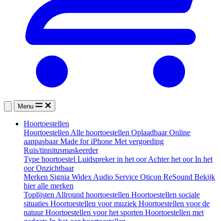
Menu
Hoortoestellen
Hoortoestellen
Alle hoortoestellen
Oplaadbaar
Online
aanpasbaar
Made for iPhone
Met vergoeding
Ruis/tinnitusmaskeerder
Type hoortoestel
Luidspreker in het oor
Achter het oor
In het
oor
Onzichtbaar
Merken
Signia
Widex
Audio Service
Oticon
ReSound
Bekijk
hier alle merken
Toplijsten
Allround hoortoestellen
Hoortoestellen sociale
situaties
Hoortoestellen voor muziek
Hoortoestellen voor de
natuur
Hoortoestellen voor het sporten
Hoortoestellen met