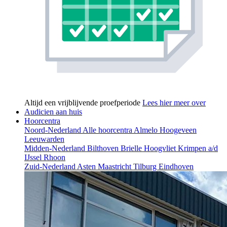
Altijd een vrijblijvende proefperiode
Lees hier meer over
Audicien aan huis
Hoorcentra
Noord-Nederland
Alle hoorcentra
Almelo
Hoogeveen
Leeuwarden
Midden-Nederland
Bilthoven
Brielle
Hoogvliet
Krimpen a/d
IJssel
Rhoon
Zuid-Nederland
Asten
Maastricht
Tilburg
Eindhoven