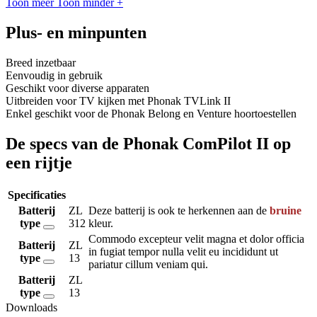
Toon meer
Toon minder
+
Plus- en minpunten
Breed inzetbaar
Eenvoudig in gebruik
Geschikt voor diverse apparaten
Uitbreiden voor TV kijken met Phonak TVLink II
Enkel geschikt voor de Phonak Belong en Venture hoortoestellen
De specs van de Phonak ComPilot II op
een rijtje
Specificaties
Batterij
ZL
Deze batterij is ook te herkennen aan de
bruine
type
312
kleur.
Commodo excepteur velit magna et dolor officia
Batterij
ZL
in fugiat tempor nulla velit eu incididunt ut
type
13
pariatur cillum veniam qui.
Batterij
ZL
type
13
Downloads