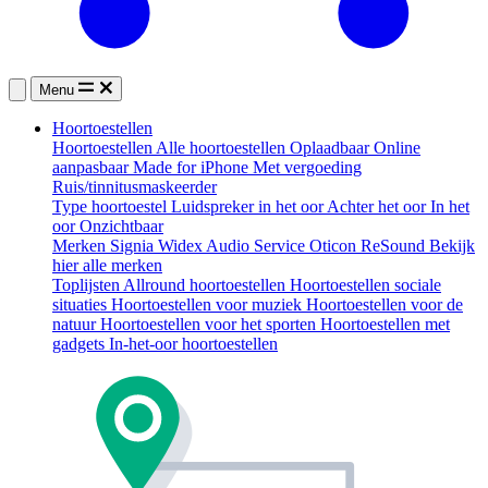
Menu
Hoortoestellen
Hoortoestellen
Alle hoortoestellen
Oplaadbaar
Online
aanpasbaar
Made for iPhone
Met vergoeding
Ruis/tinnitusmaskeerder
Type hoortoestel
Luidspreker in het oor
Achter het oor
In het
oor
Onzichtbaar
Merken
Signia
Widex
Audio Service
Oticon
ReSound
Bekijk
hier alle merken
Toplijsten
Allround hoortoestellen
Hoortoestellen sociale
situaties
Hoortoestellen voor muziek
Hoortoestellen voor de
natuur
Hoortoestellen voor het sporten
Hoortoestellen met
gadgets
In-het-oor hoortoestellen