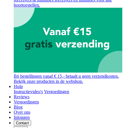
hoortoestellen.
Bij bestellingen vanaf € 15,- betaalt u geen verzendkosten.
Bekijk onze producten in de webshop.
Hulp
Instructievideo's
Vergoedingen
Reviews
Vergoedingen
Blog
Over ons
Inloggen
Contact