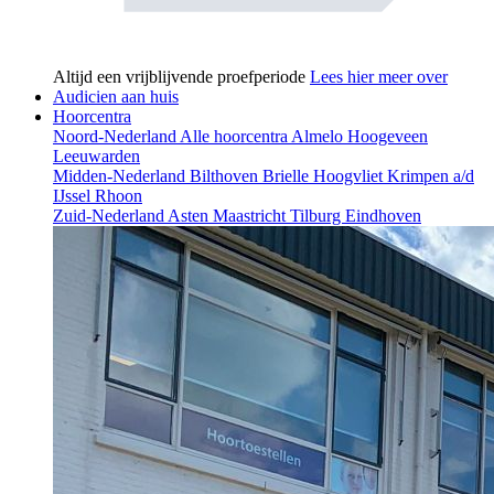
Altijd een vrijblijvende proefperiode
Lees hier meer over
Audicien aan huis
Hoorcentra
Noord-Nederland
Alle hoorcentra
Almelo
Hoogeveen
Leeuwarden
Midden-Nederland
Bilthoven
Brielle
Hoogvliet
Krimpen a/d
IJssel
Rhoon
Zuid-Nederland
Asten
Maastricht
Tilburg
Eindhoven