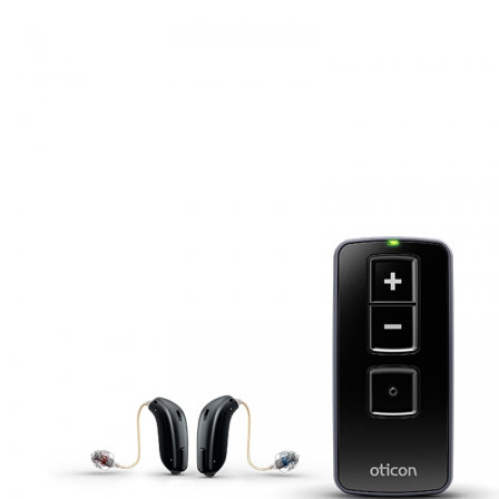
Zoeken
Snel zoeken
Signia hoortoestellen
Signia Pure BCT IX
Signia Silk IX
Widex
Allure AI
Audio Service R LI 7
Hoortoestelbatterijen
Widex filters
Filters
Domes
Onderhoudsartikelen
Signia Active Mini IX - Oplaadbaar
De Signia Active Mini IX is het nieuwste hoortoestel van Signia.
Bekijk