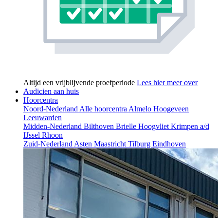
Altijd een vrijblijvende proefperiode
Lees hier meer over
Audicien aan huis
Hoorcentra
Noord-Nederland
Alle hoorcentra
Almelo
Hoogeveen
Leeuwarden
Midden-Nederland
Bilthoven
Brielle
Hoogvliet
Krimpen a/d
IJssel
Rhoon
Zuid-Nederland
Asten
Maastricht
Tilburg
Eindhoven