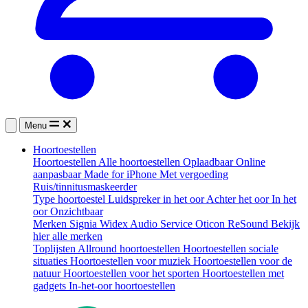
Menu
Hoortoestellen
Hoortoestellen
Alle hoortoestellen
Oplaadbaar
Online
aanpasbaar
Made for iPhone
Met vergoeding
Ruis/tinnitusmaskeerder
Type hoortoestel
Luidspreker in het oor
Achter het oor
In het
oor
Onzichtbaar
Merken
Signia
Widex
Audio Service
Oticon
ReSound
Bekijk
hier alle merken
Toplijsten
Allround hoortoestellen
Hoortoestellen sociale
situaties
Hoortoestellen voor muziek
Hoortoestellen voor de
natuur
Hoortoestellen voor het sporten
Hoortoestellen met
gadgets
In-het-oor hoortoestellen