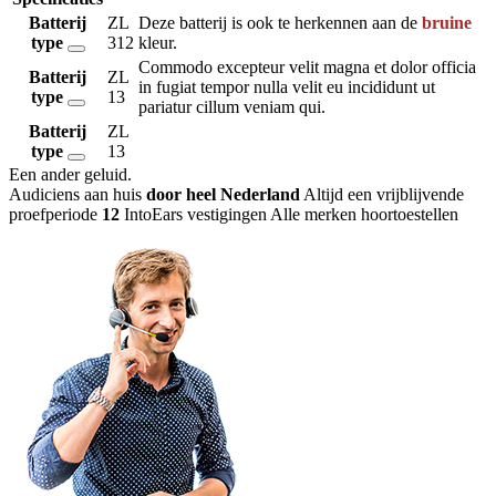
Batterij
ZL
Deze batterij is ook te herkennen aan de
bruine
type
312
kleur.
Commodo excepteur velit magna et dolor officia
Batterij
ZL
in fugiat tempor nulla velit eu incididunt ut
type
13
pariatur cillum veniam qui.
Batterij
ZL
type
13
Een ander geluid
.
Audiciens aan huis
door heel Nederland
Altijd een vrijblijvende
proefperiode
12
IntoEars vestigingen
Alle merken hoortoestellen