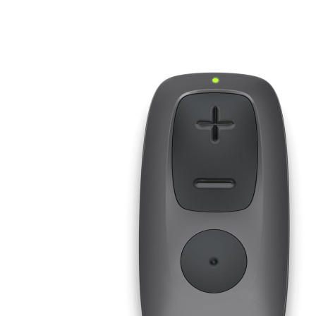
Zoeken
Snel zoeken
Signia hoortoestellen
Signia Pure BCT IX
Signia Silk IX
Widex
Allure AI
Audio Service R LI 7
Hoortoestelbatterijen
Widex filters
Filters
Domes
Onderhoudsartikelen
Signia Active Mini IX - Oplaadbaar
De Signia Active Mini IX is het nieuwste hoortoestel van Signia.
Bekijk