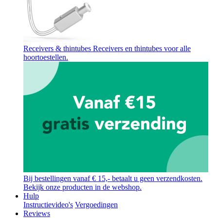
Receivers & thintubes
Receivers en thintubes voor alle
hoortoestellen.
Bij bestellingen vanaf € 15,- betaalt u geen verzendkosten.
Bekijk onze producten in de webshop.
Hulp
Instructievideo's
Vergoedingen
Reviews