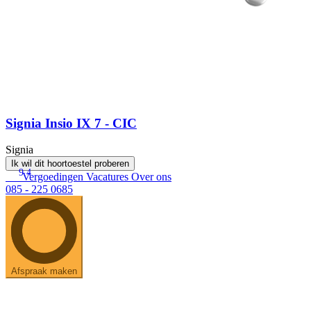
Signia Insio IX 7 - CIC
Signia
Ik wil dit hoortoestel proberen
9.4
Vergoedingen
Vacatures
Over ons
085 - 225 0685
Afspraak maken