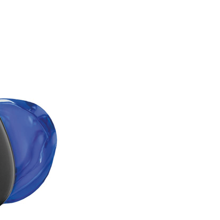
re AI
Audio Service R LI 7
n