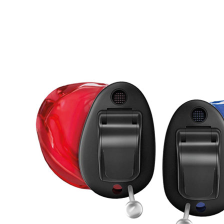
Zoeken
Snel zoeken
Signia hoortoestellen
Signia Pure BCT IX
Signia Silk IX
Widex Allu
Hoortoestelbatterijen
Widex filters
Filters
Domes
Onderhoudsartikele
Signia Active Mini IX - Oplaadbaar
De Signia Active Mini IX is het nieuwste hoortoestel van Signia.
Bekijk