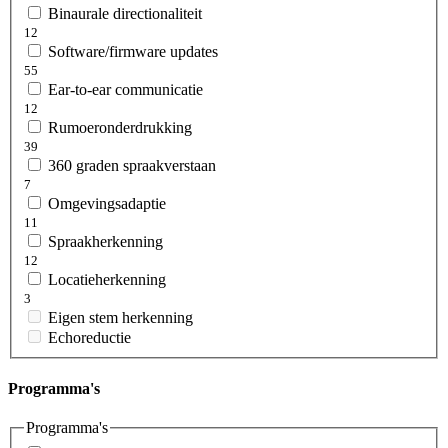
Binaurale directionaliteit
12
Software/firmware updates
55
Ear-to-ear communicatie
12
Rumoeronderdrukking
39
360 graden spraakverstaan
7
Omgevingsadaptie
11
Spraakherkenning
12
Locatieherkenning
3
Eigen stem herkenning
Echoreductie
Programma's
Programma's