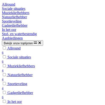
Allround
Sociale situaties
Muziekliefhebbers
Natuurliefhebber
Sportieveling
Gadgetliefhebber
In het oor
Stof- en waterbestendig
Aanbiedingen
Bekijk onze toplijsten
Allround
6
Sociale situaties
6
Muziekliefhebbers
4
Natuurliefhebber
4
Sportieveling
4
Gadgetliefhebber
6
In het oor