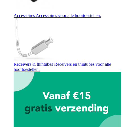
Accessoires
Accessoires voor alle hoortoestellen.
Receivers & thintubes
Receivers en thintubes voor alle
hoortoestellen.