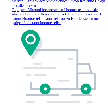
Merken
Signia
Widex
Audio Service
Oticon
ReSound
Bekijk
hier alle merken
Toplijsten
Allround hoortoestellen
Hoortoestellen sociale
situaties
Hoortoestellen voor muziek
Hoortoestellen voor de
natuur
Hoortoestellen voor het sporten
Hoortoestellen met
gadgets
In-het-oor hoortoestellen