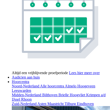
Altijd een vrijblijvende proefperiode
Lees hier meer over
Audicien aan huis
Hoorcentra
Noord-Nederland
Alle hoorcentra
Almelo
Hoogeveen
Leeuwarden
Midden-Nederland
Bilthoven
Brielle
Hoogvliet
Krimpen a/d
IJssel
Rhoon
Zuid-Nederland
Asten
Maastricht
Tilburg
Eindhoven