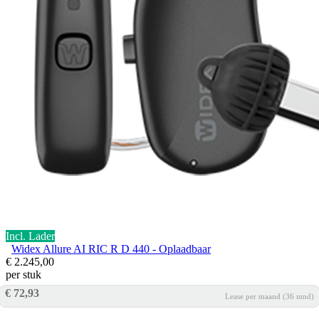
Incl. Lader
Widex Allure AI RIC R D 440 - Oplaadbaar
€ 2.245,00
per stuk
€ 72,93
Lease per maand (36 mnd)