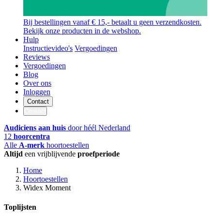
Bij bestellingen vanaf € 15,- betaalt u geen verzendkosten.
Bekijk onze producten in de webshop.
Hulp
Instructievideo's
Vergoedingen
Reviews
Vergoedingen
Blog
Over ons
Inloggen
Contact
Contact
Audiciens aan huis
door héél Nederland
12
hoorcentra
Alle
A-merk
hoortoestellen
Altijd
een vrijblijvende
proefperiode
Home
Hoortoestellen
Widex Moment
Toplijsten