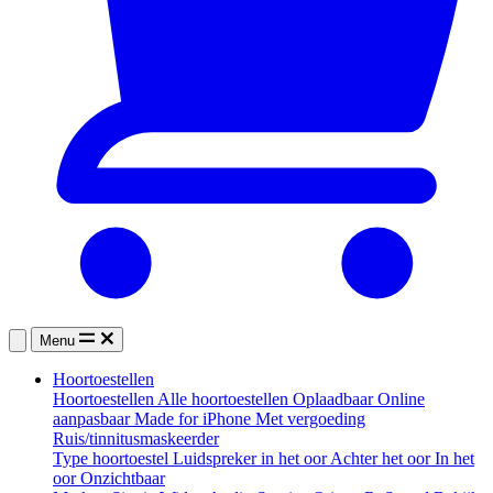
Menu
Hoortoestellen
Hoortoestellen
Alle hoortoestellen
Oplaadbaar
Online
aanpasbaar
Made for iPhone
Met vergoeding
Ruis/tinnitusmaskeerder
Type hoortoestel
Luidspreker in het oor
Achter het oor
In het
oor
Onzichtbaar