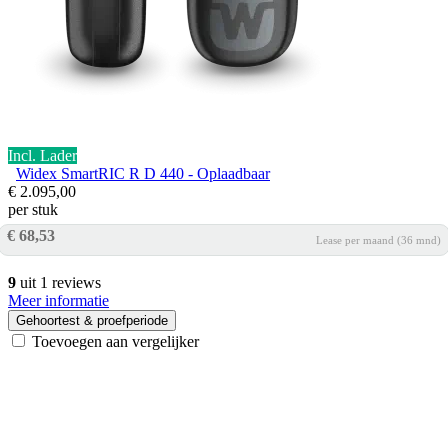
Incl. Lader
Widex SmartRIC R D 440 - Oplaadbaar
€ 2.095,00
per stuk
€ 68,53
Lease per maand (36 mnd)
9
uit 1 reviews
Meer informatie
Gehoortest & proefperiode
Toevoegen aan vergelijker