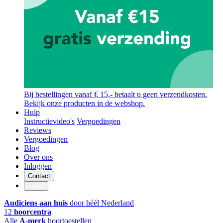
Bij bestellingen vanaf € 15,- betaalt u geen verzendkosten.
Bekijk onze producten in de webshop.
Hulp
Instructievideo's
Vergoedingen
Reviews
Vergoedingen
Blog
Over ons
Inloggen
Contact
Contact
Audiciens aan huis
door héél Nederland
12
hoorcentra
Alle
A-merk
hoortoestellen