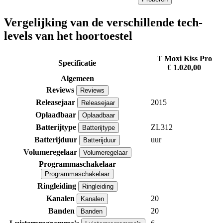
Vergelijking van de verschillende tech-
levels van het hoortoestel
T Moxi Kiss Pro
Specificatie
€ 1.020,00
Algemeen
Reviews
Reviews
Releasejaar
2015
Releasejaar
Oplaadbaar
Oplaadbaar
Batterijtype
ZL312
Batterijtype
Batterijduur
uur
Batterijduur
Volumeregelaar
Volumeregelaar
Programmaschakelaar
Programmaschakelaar
Ringleiding
Ringleiding
Kanalen
20
Kanalen
Banden
20
Banden