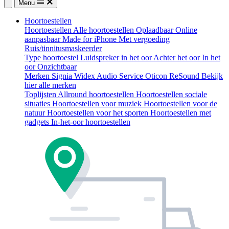
Menu
Hoortoestellen
Hoortoestellen
Alle hoortoestellen
Oplaadbaar
Online
aanpasbaar
Made for iPhone
Met vergoeding
Ruis/tinnitusmaskeerder
Type hoortoestel
Luidspreker in het oor
Achter het oor
In het
oor
Onzichtbaar
Merken
Signia
Widex
Audio Service
Oticon
ReSound
Bekijk
hier alle merken
Toplijsten
Allround hoortoestellen
Hoortoestellen sociale
situaties
Hoortoestellen voor muziek
Hoortoestellen voor de
natuur
Hoortoestellen voor het sporten
Hoortoestellen met
gadgets
In-het-oor hoortoestellen