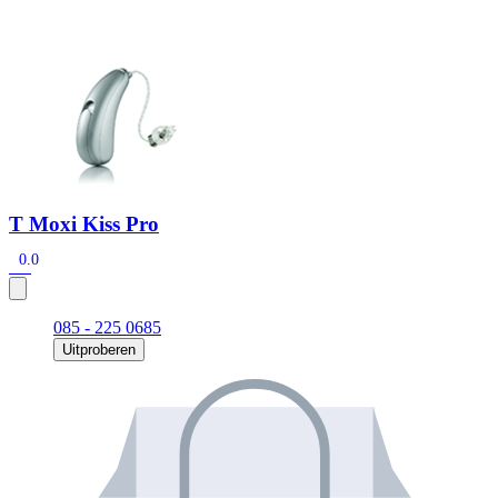
Zoeken
Snel zoeken
Signia hoortoestellen
Signia Pure BCT IX
Signia Silk IX
Widex
Allure AI
Audio Service R LI 7
Hoortoestelbatterijen
Widex filters
Filters
Domes
Onderhoudsartikelen
Signia Active Mini IX - Oplaadbaar
T Moxi Kiss Pro
De Signia Active Mini IX is het nieuwste hoortoestel van Signia.
0.0
Bekijk
085 - 225 0685
Uitproberen