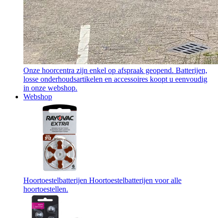
Onze hoorcentra zijn enkel op afspraak geopend. Batterijen,
losse onderhoudsartikelen en accessoires koopt u eenvoudig
in onze webshop.
Webshop
Hoortoestelbatterijen
Hoortoestelbatterijen voor alle
hoortoestellen.