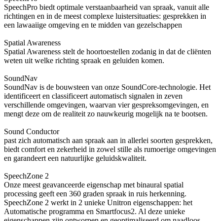
SpeechPro biedt optimale verstaanbaarheid van spraak, vanuit alle
richtingen en in de meest complexe luistersituaties: gesprekken in
een lawaaiige omgeving en te midden van gezelschappen
Spatial Awareness
Spatial Awareness stelt de hoortoestellen zodanig in dat de cliënten
weten uit welke richting spraak en geluiden komen.
SoundNav
SoundNav is de bouwsteen van onze SoundCore-technologie. Het
identificeert en classificeert automatisch signalen in zeven
verschillende omgevingen, waarvan vier gespreksomgevingen, en
mengt deze om de realiteit zo nauwkeurig mogelijk na te bootsen.
Sound Conductor
past zich automatisch aan spraak aan in allerlei soorten gesprekken,
biedt comfort en zekerheid in zowel stille als rumoerige omgevingen
en garandeert een natuurlijke geluidskwaliteit.
SpeechZone 2
Onze meest geavanceerde eigenschap met binaural spatial
processing geeft een 360 graden spraak in ruis herkenning.
SpeechZone 2 werkt in 2 unieke Unitron eigenschappen: het
Automatische programma en Smartfocus2. Al deze unieke
eigenschappen zijn ontworpen en geoptimaliseerd om naadloos