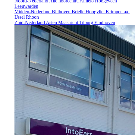
Noord-Nederland
Alle hoorcentra
Almelo
Hoogeveen
Leeuwarden
Midden-Nederland
Bilthoven
Brielle
Hoogvliet
Krimpen a/d
IJssel
Rhoon
Zuid-Nederland
Asten
Maastricht
Tilburg
Eindhoven