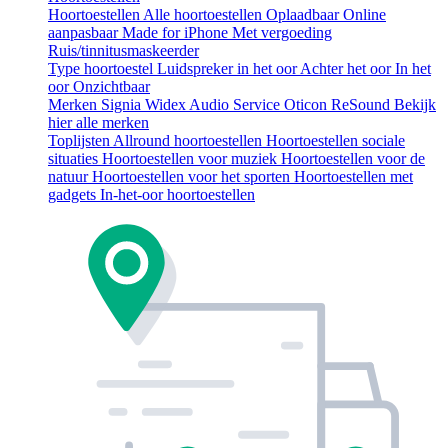
Hoortoestellen
Alle hoortoestellen
Oplaadbaar
Online
aanpasbaar
Made for iPhone
Met vergoeding
Ruis/tinnitusmaskeerder
Type hoortoestel
Luidspreker in het oor
Achter het oor
In het
oor
Onzichtbaar
Merken
Signia
Widex
Audio Service
Oticon
ReSound
Bekijk
hier alle merken
Toplijsten
Allround hoortoestellen
Hoortoestellen sociale
situaties
Hoortoestellen voor muziek
Hoortoestellen voor de
natuur
Hoortoestellen voor het sporten
Hoortoestellen met
gadgets
In-het-oor hoortoestellen