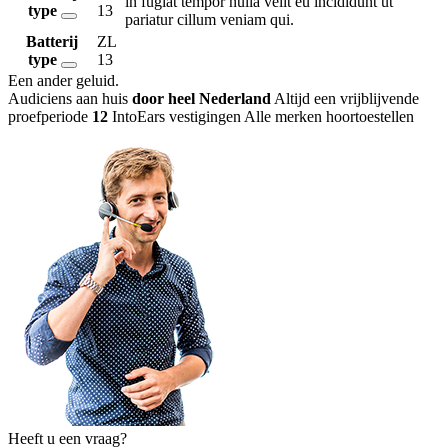
in fugiat tempor nulla velit eu incididunt ut
type
13
pariatur cillum veniam qui.
Batterij
ZL
type
13
Een ander geluid
.
Audiciens aan huis
door heel Nederland
Altijd een vrijblijvende
proefperiode
12
IntoEars vestigingen
Alle merken hoortoestellen
Heeft u een vraag?