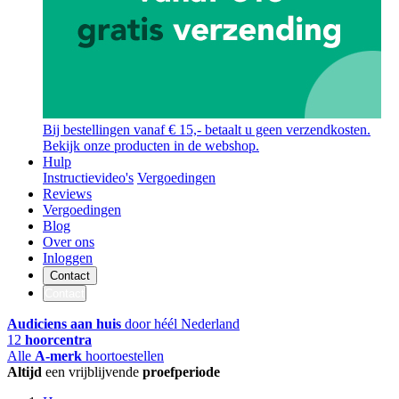
Bij bestellingen vanaf € 15,- betaalt u geen verzendkosten.
Bekijk onze producten in de webshop.
Hulp
Instructievideo's
Vergoedingen
Reviews
Vergoedingen
Blog
Over ons
Inloggen
Contact
Contact
Audiciens aan huis
door héél Nederland
12
hoorcentra
Alle
A-merk
hoortoestellen
Altijd
een vrijblijvende
proefperiode