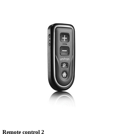
Zoeken
Snel zoeken
Signia hoortoestellen
Signia Pure BCT IX
Signia Silk IX
Widex
Allure AI
Audio Service R LI 7
Hoortoestelbatterijen
Widex filters
Filters
Domes
Onderhoudsartikelen
Signia Active Mini IX - Oplaadbaar
De Signia Active Mini IX is het nieuwste hoortoestel van Signia.
Bekijk
Remote control 2