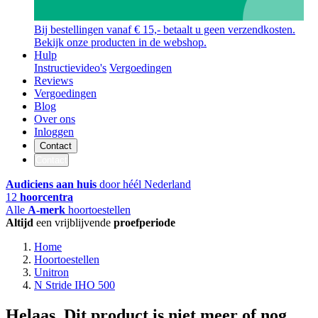
Bij bestellingen vanaf € 15,- betaalt u geen verzendkosten.
Bekijk onze producten in de webshop.
Hulp
Instructievideo's
Vergoedingen
Reviews
Vergoedingen
Blog
Over ons
Inloggen
Contact
Contact
Audiciens aan huis
door héél Nederland
12
hoorcentra
Alle
A-merk
hoortoestellen
Altijd
een vrijblijvende
proefperiode
Home
Hoortoestellen
Unitron
N Stride IHO 500
Helaas. Dit product is niet meer of nog