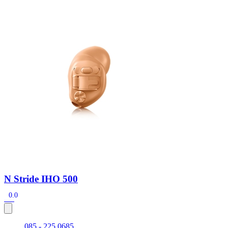
Zoeken
Snel zoeken
Signia hoortoestellen
Signia Pure BCT IX
Signia Silk IX
Widex
Allure AI
Audio Service R LI 7
Hoortoestelbatterijen
Widex filters
Filters
Domes
Onderhoudsartikelen
Signia Active Mini IX - Oplaadbaar
De Signia Active Mini IX is het nieuwste hoortoestel van Signia.
Bekijk
N Stride IHO 500
0.0
085 - 225 0685