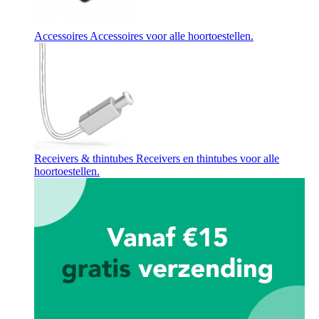
Accessoires
Accessoires voor alle hoortoestellen.
Receivers & thintubes
Receivers en thintubes voor alle
hoortoestellen.