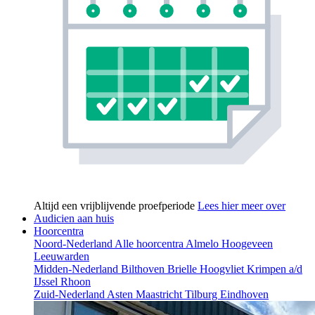
Altijd een vrijblijvende proefperiode
Lees hier meer over
Audicien aan huis
Hoorcentra
Noord-Nederland
Alle hoorcentra
Almelo
Hoogeveen
Leeuwarden
Midden-Nederland
Bilthoven
Brielle
Hoogvliet
Krimpen a/d
IJssel
Rhoon
Zuid-Nederland
Asten
Maastricht
Tilburg
Eindhoven