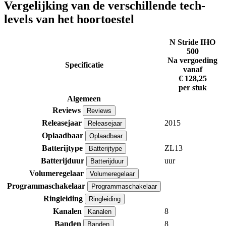
Vergelijking van de verschillende tech-
levels van het hoortoestel
N Stride IHO
500
Na vergoeding
Specificatie
vanaf
€ 128,25
per stuk
Algemeen
Reviews
Reviews
Releasejaar
2015
Releasejaar
Oplaadbaar
Oplaadbaar
Batterijtype
ZL13
Batterijtype
Batterijduur
uur
Batterijduur
Volumeregelaar
Volumeregelaar
Programmaschakelaar
Programmaschakelaar
Ringleiding
Ringleiding
Kanalen
8
Kanalen
Banden
8
Banden