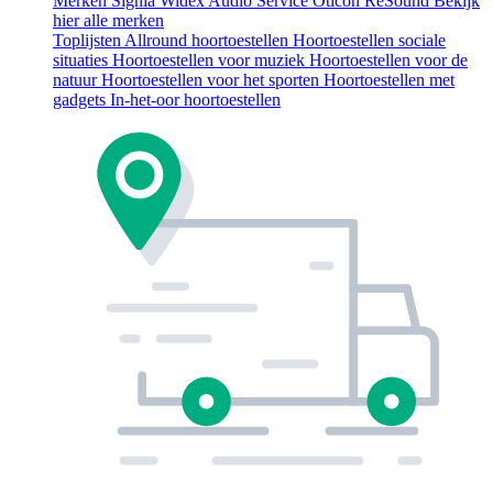
Merken
Signia
Widex
Audio Service
Oticon
ReSound
Bekijk
hier alle merken
Toplijsten
Allround hoortoestellen
Hoortoestellen sociale
situaties
Hoortoestellen voor muziek
Hoortoestellen voor de
natuur
Hoortoestellen voor het sporten
Hoortoestellen met
gadgets
In-het-oor hoortoestellen