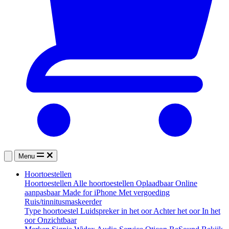
Menu
Hoortoestellen
Hoortoestellen
Alle hoortoestellen
Oplaadbaar
Online
aanpasbaar
Made for iPhone
Met vergoeding
Ruis/tinnitusmaskeerder
Type hoortoestel
Luidspreker in het oor
Achter het oor
In het
oor
Onzichtbaar