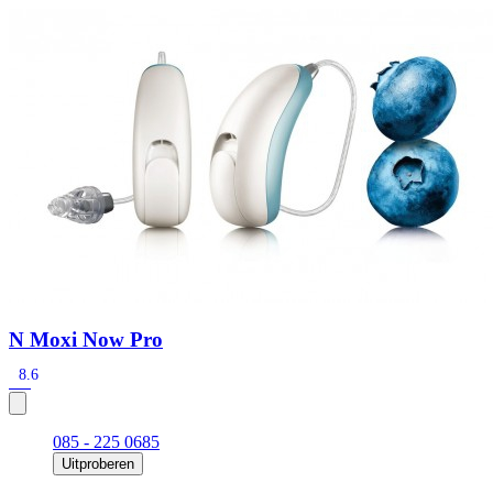
Zoeken
Snel zoeken
Signia hoortoestellen
Signia Pure BCT IX
Signia Silk IX
Widex Allu
Hoortoestelbatterijen
Widex filters
Filters
Domes
Onderhoudsartikele
Signia Active Mini IX - Oplaadbaar
De Signia Active Mini IX is het nieuwste hoortoestel van Signia.
Bekijk
N Moxi Now Pro
8.6
085 - 225 0685
Uitproberen