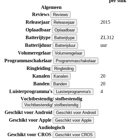
per stuk
Algemeen
Reviews
Reviews
Releasejaar
2015
Releasejaar
Oplaadbaar
Oplaadbaar
Batterijtype
ZL312
Batterijtype
Batterijduur
uur
Batterijduur
Volumeregelaar
Volumeregelaar
Programmaschakelaar
Programmaschakelaar
Ringleiding
Ringleiding
Kanalen
20
Kanalen
Banden
20
Banden
Luisterprogramma's
4
Luisterprogramma's
Vochtbestendig/ stofbestendig
Vochtbestendig/ stofbestendig
Geschikt voor Android
Geschikt voor Android
Geschikt voor Apple
Geschikt voor Apple
Audiologisch
Geschikt voor CROS
Geschikt voor CROS