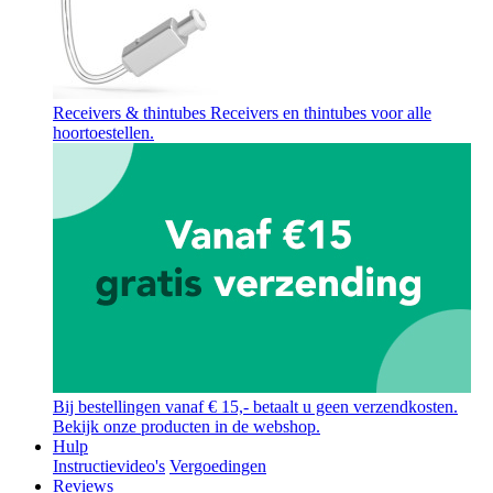
Receivers & thintubes
Receivers en thintubes voor alle
hoortoestellen.
Bij bestellingen vanaf € 15,- betaalt u geen verzendkosten.
Bekijk onze producten in de webshop.
Hulp
Instructievideo's
Vergoedingen
Reviews