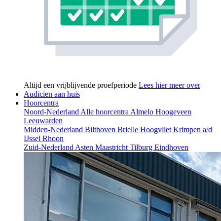
Altijd een vrijblijvende proefperiode
Lees hier meer over
Audicien aan huis
Hoorcentra
Noord-Nederland
Alle hoorcentra
Almelo
Hoogeveen
Leeuwarden
Midden-Nederland
Bilthoven
Brielle
Hoogvliet
Krimpen a/d
IJssel
Rhoon
Zuid-Nederland
Asten
Maastricht
Tilburg
Eindhoven