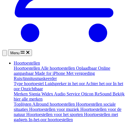
Menu
Hoortoestellen
Hoortoestellen
Alle hoortoestellen
Oplaadbaar
Online
aanpasbaar
Made for iPhone
Met vergoeding
Ruis/tinnitusmaskeerder
Type hoortoestel
Luidspreker in het oor
Achter het oor
In het
oor
Onzichtbaar
Merken
Signia
Widex
Audio Service
Oticon
ReSound
Bekijk
hier alle merken
Toplijsten
Allround hoortoestellen
Hoortoestellen sociale
situaties
Hoortoestellen voor muziek
Hoortoestellen voor de
natuur
Hoortoestellen voor het sporten
Hoortoestellen met
gadgets
In-het-oor hoortoestellen