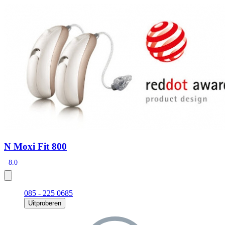
Zoeken
Snel zoeken
Signia hoortoestellen
Signia Pure BCT IX
Signia Silk IX
Widex
Allure AI
Audio Service R LI 7
Hoortoestelbatterijen
Widex filters
Filters
Domes
Onderhoudsartikelen
Signia Active Mini IX - Oplaadbaar
De Signia Active Mini IX is het nieuwste hoortoestel van Signia.
Bekijk
N Moxi Fit 800
8.0
085 - 225 0685
Uitproberen