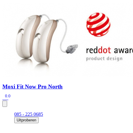
Zoeken
Snel zoeken
Signia hoortoestellen
Signia Pure BCT IX
Signia Silk IX
Widex Allu
Hoortoestelbatterijen
Widex filters
Filters
Domes
Onderhoudsartikele
Signia Active Mini IX - Oplaadbaar
De Signia Active Mini IX is het nieuwste hoortoestel van Signia.
Bekijk
Moxi Fit Now Pro North
0.0
085 - 225 0685
Uitproberen