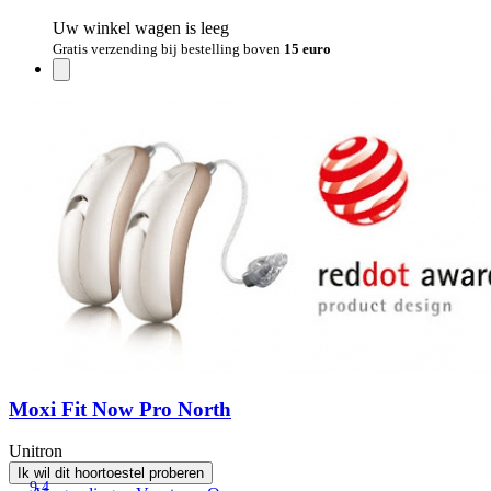
Uw winkel wagen is leeg
Gratis verzending bij bestelling boven
15 euro
Moxi Fit Now Pro North
Unitron
Ik wil dit hoortoestel proberen
9.4