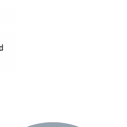
re AI
Audio Service R LI 7
n