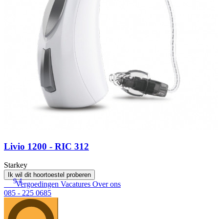
Livio 1200 - RIC 312
Starkey
Ik wil dit hoortoestel proberen
9.4
Vergoedingen
Vacatures
Over ons
085 - 225 0685