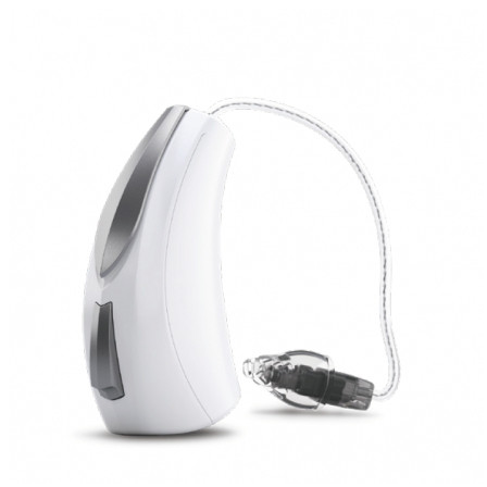
Zoeken
Snel zoeken
Signia hoortoestellen
Signia Pure BCT IX
Signia Silk IX
Widex Allu
Hoortoestelbatterijen
Widex filters
Filters
Domes
Onderhoudsartikele
Signia Active Mini IX - Oplaadbaar
De Signia Active Mini IX is het nieuwste hoortoestel van Signia.
Bekijk