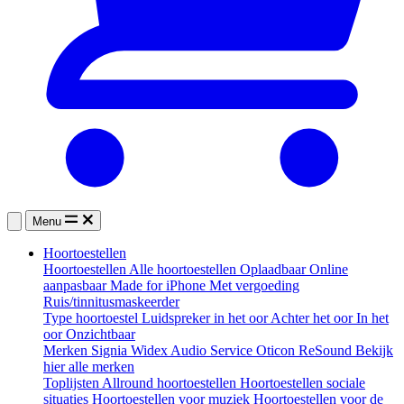
Menu
Hoortoestellen
Hoortoestellen
Alle hoortoestellen
Oplaadbaar
Online
aanpasbaar
Made for iPhone
Met vergoeding
Ruis/tinnitusmaskeerder
Type hoortoestel
Luidspreker in het oor
Achter het oor
In het
oor
Onzichtbaar
Merken
Signia
Widex
Audio Service
Oticon
ReSound
Bekijk
hier alle merken
Toplijsten
Allround hoortoestellen
Hoortoestellen sociale
situaties
Hoortoestellen voor muziek
Hoortoestellen voor de