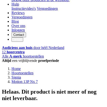
Hulp
Instructievideo's
Vergoedingen
Reviews
Vergoedingen
Blog
Over ons
Inloggen
Contact
Contact
Audiciens aan huis
door héél Nederland
12
hoorcentra
Alle
A-merk
hoortoestellen
Altijd
een vrijblijvende
proefperiode
Home
Hoortoestellen
Signia
Motion 13P Nx 7
Helaas. Dit product is niet meer of nog
niet leverbaar.