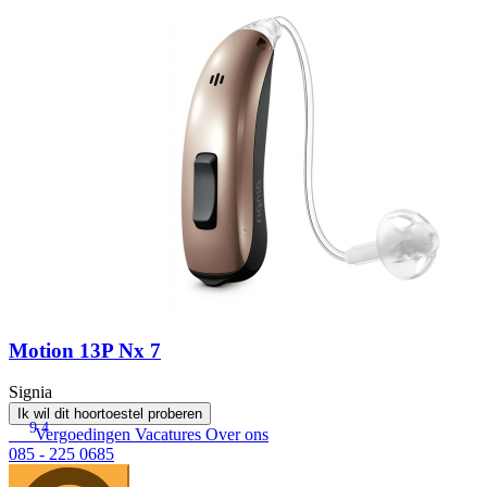
Motion 13P Nx 7
Signia
Ik wil dit hoortoestel proberen
9.4
Vergoedingen
Vacatures
Over ons
085 - 225 0685