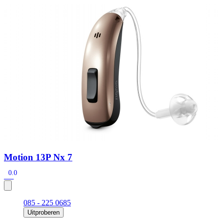
Zoeken
Snel zoeken
Signia hoortoestellen
Signia Pure BCT IX
Signia Silk IX
Widex
Allure AI
Audio Service R LI 7
Hoortoestelbatterijen
Widex filters
Filters
Domes
Onderhoudsartikelen
Signia Active Mini IX - Oplaadbaar
De Signia Active Mini IX is het nieuwste hoortoestel van Signia.
Bekijk
Motion 13P Nx 7
0.0
085 - 225 0685
Uitproberen