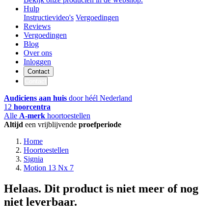
Hulp
Instructievideo's
Vergoedingen
Reviews
Vergoedingen
Blog
Over ons
Inloggen
Contact
Contact
Audiciens aan huis
door héél Nederland
12
hoorcentra
Alle
A-merk
hoortoestellen
Altijd
een vrijblijvende
proefperiode
Home
Hoortoestellen
Signia
Motion 13 Nx 7
Helaas. Dit product is niet meer of nog
niet leverbaar.