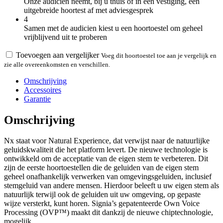
Onze audicien neemt, bij u thuis of in een vestiging, een
uitgebreide hoortest af met adviesgesprek
4
Samen met de audicien kiest u een hoortoestel om geheel
vrijblijvend uit te proberen
Toevoegen aan vergelijker
Voeg dit hoortoestel toe aan je vergelijk en
zie alle overeenkomsten en verschillen.
Omschrijving
Accessoires
Garantie
Omschrijving
Nx staat voor Natural Experience, dat verwijst naar de natuurlijke
geluidskwaliteit die het platform levert. De nieuwe technologie is
ontwikkeld om de acceptatie van de eigen stem te verbeteren. Dit
zijn de eerste hoortoestellen die de geluiden van de eigen stem
geheel onafhankelijk verwerken van omgevingsgeluiden, inclusief
stemgeluid van andere mensen. Hierdoor beleeft u uw eigen stem als
natuurlijk terwijl ook de geluiden uit uw omgeving, op gepaste
wijze versterkt, kunt horen. Signia’s gepatenteerde Own Voice
Processing (OVP™) maakt dit dankzij de nieuwe chiptechnologie,
mogelijk.