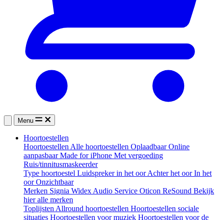
Menu
Hoortoestellen
Hoortoestellen
Alle hoortoestellen
Oplaadbaar
Online
aanpasbaar
Made for iPhone
Met vergoeding
Ruis/tinnitusmaskeerder
Type hoortoestel
Luidspreker in het oor
Achter het oor
In het
oor
Onzichtbaar
Merken
Signia
Widex
Audio Service
Oticon
ReSound
Bekijk
hier alle merken
Toplijsten
Allround hoortoestellen
Hoortoestellen sociale
situaties
Hoortoestellen voor muziek
Hoortoestellen voor de