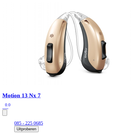
Zoeken
Snel zoeken
Signia hoortoestellen
Signia Pure BCT IX
Signia Silk IX
Widex
Allure AI
Audio Service R LI 7
Hoortoestelbatterijen
Widex filters
Filters
Domes
Onderhoudsartikelen
Signia Active Mini IX - Oplaadbaar
De Signia Active Mini IX is het nieuwste hoortoestel van Signia.
Bekijk
Motion 13 Nx 7
0.0
085 - 225 0685
Uitproberen