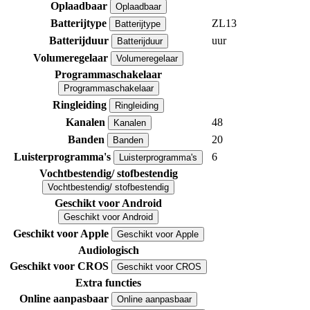
Oplaadbaar
Oplaadbaar
Batterijtype
ZL13
Batterijtype
Batterijduur
uur
Batterijduur
Volumeregelaar
Volumeregelaar
Programmaschakelaar
Programmaschakelaar
Ringleiding
Ringleiding
Kanalen
48
Kanalen
Banden
20
Banden
Luisterprogramma's
6
Luisterprogramma's
Vochtbestendig/ stofbestendig
Vochtbestendig/ stofbestendig
Geschikt voor Android
Geschikt voor Android
Geschikt voor Apple
Geschikt voor Apple
Audiologisch
Geschikt voor CROS
Geschikt voor CROS
Extra functies
Online aanpasbaar
Online aanpasbaar