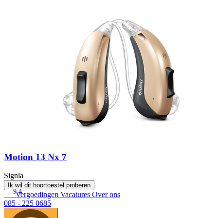
Motion 13 Nx 7
Signia
Ik wil dit hoortoestel proberen
9.4
Vergoedingen
Vacatures
Over ons
085 - 225 0685