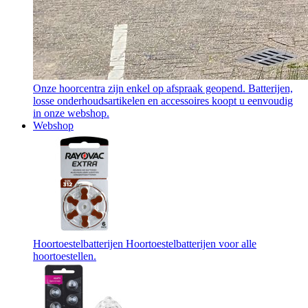
Onze hoorcentra zijn enkel op afspraak geopend. Batterijen,
losse onderhoudsartikelen en accessoires koopt u eenvoudig
in onze webshop.
Webshop
Hoortoestelbatterijen
Hoortoestelbatterijen voor alle
hoortoestellen.