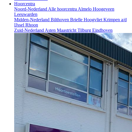
Hoorcentra
Noord-Nederland
Alle hoorcentra
Almelo
Hoogeveen
Leeuwarden
Midden-Nederland
Bilthoven
Brielle
Hoogvliet
Krimpen a/d
IJssel
Rhoon
Zuid-Nederland
Asten
Maastricht
Tilburg
Eindhoven