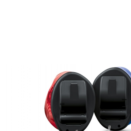
Zoeken
Snel zoeken
Signia hoortoestellen
Signia Pure BCT IX
Signia Silk IX
Widex
Allure AI
Audio Service R LI 7
Hoortoestelbatterijen
Widex filters
Filters
Domes
Onderhoudsartikelen
Signia Active Mini IX - Oplaadbaar
De Signia Active Mini IX is het nieuwste hoortoestel van Signia.
Bekijk