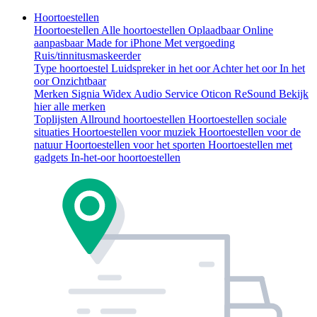
Hoortoestellen
Hoortoestellen
Alle hoortoestellen
Oplaadbaar
Online
aanpasbaar
Made for iPhone
Met vergoeding
Ruis/tinnitusmaskeerder
Type hoortoestel
Luidspreker in het oor
Achter het oor
In het
oor
Onzichtbaar
Merken
Signia
Widex
Audio Service
Oticon
ReSound
Bekijk
hier alle merken
Toplijsten
Allround hoortoestellen
Hoortoestellen sociale
situaties
Hoortoestellen voor muziek
Hoortoestellen voor de
natuur
Hoortoestellen voor het sporten
Hoortoestellen met
gadgets
In-het-oor hoortoestellen