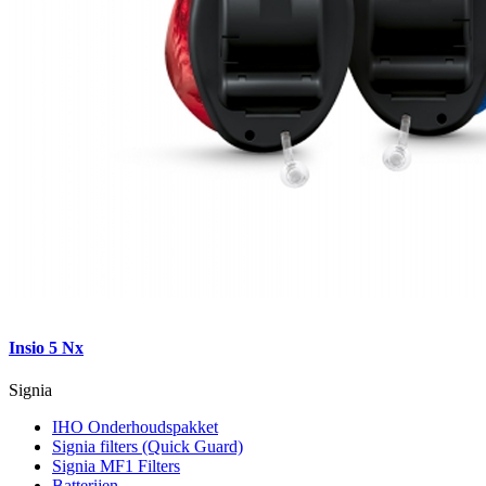
Insio 5 Nx
Signia
IHO Onderhoudspakket
Signia filters (Quick Guard)
Signia MF1 Filters
Batterijen