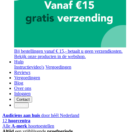
Bij bestellingen vanaf € 15,- betaalt u geen verzendkosten.
Bekijk onze producten in de webshop.
Hulp
Instructievideo's
Vergoedingen
Reviews
Vergoedingen
Blog
Over ons
Inloggen
Contact
Contact
Audiciens aan huis
door héél Nederland
12
hoorcentra
Alle
A-merk
hoortoestellen
Altijd
een vrijblijvende
proefperiode