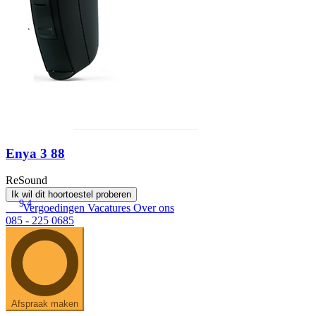
Enya 3 88
ReSound
Ik wil dit hoortoestel proberen
9.4
Vergoedingen
Vacatures
Over ons
085 - 225 0685
Afspraak maken