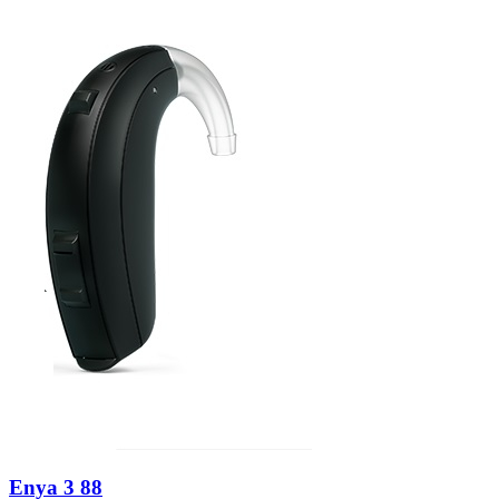
Zoeken
Snel zoeken
Signia hoortoestellen
Signia Pure BCT IX
Signia Silk IX
Widex Allu
Hoortoestelbatterijen
Widex filters
Filters
Domes
Onderhoudsartikele
Signia Active Mini IX - Oplaadbaar
De Signia Active Mini IX is het nieuwste hoortoestel van Signia.
Bekijk
Enya 3 88