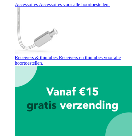
Accessoires
Accessoires voor alle hoortoestellen.
Receivers & thintubes
Receivers en thintubes voor alle
hoortoestellen.