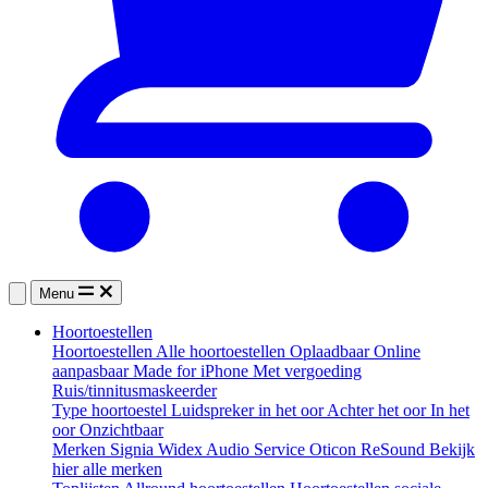
Menu
Hoortoestellen
Hoortoestellen
Alle hoortoestellen
Oplaadbaar
Online
aanpasbaar
Made for iPhone
Met vergoeding
Ruis/tinnitusmaskeerder
Type hoortoestel
Luidspreker in het oor
Achter het oor
In het
oor
Onzichtbaar
Merken
Signia
Widex
Audio Service
Oticon
ReSound
Bekijk
hier alle merken