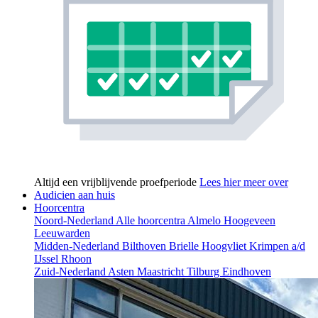
Altijd een vrijblijvende proefperiode
Lees hier meer over
Audicien aan huis
Hoorcentra
Noord-Nederland
Alle hoorcentra
Almelo
Hoogeveen
Leeuwarden
Midden-Nederland
Bilthoven
Brielle
Hoogvliet
Krimpen a/d
IJssel
Rhoon
Zuid-Nederland
Asten
Maastricht
Tilburg
Eindhoven