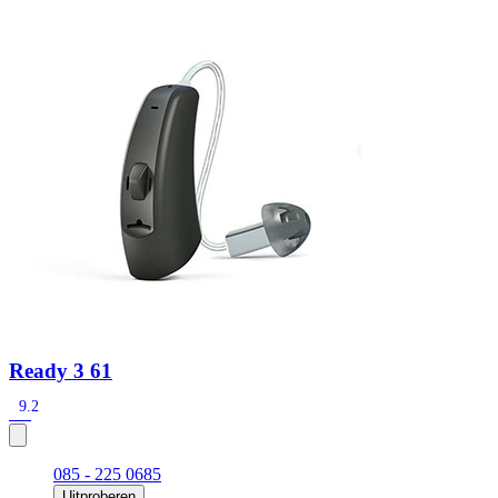
Zoeken
Snel zoeken
Signia hoortoestellen
Signia Pure BCT IX
Signia Silk IX
Widex
Allure AI
Audio Service R LI 7
Hoortoestelbatterijen
Widex filters
Filters
Domes
Onderhoudsartikelen
Signia Active Mini IX - Oplaadbaar
De Signia Active Mini IX is het nieuwste hoortoestel van Signia.
Bekijk
Ready 3 61
9.2
085 - 225 0685
Uitproberen