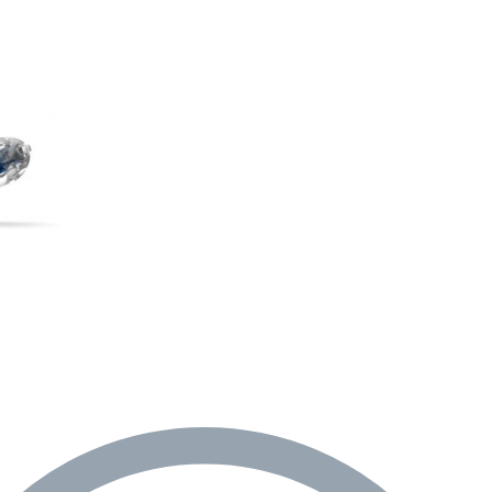
re AI
Audio Service R LI 7
n