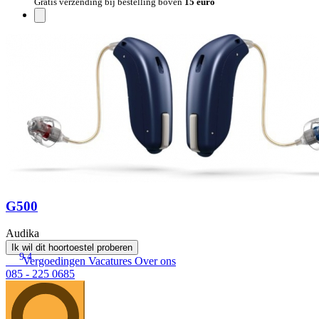
Gratis verzending bij bestelling boven
15 euro
G500
Audika
Ik wil dit hoortoestel proberen
9.4
Vergoedingen
Vacatures
Over ons
085 - 225 0685