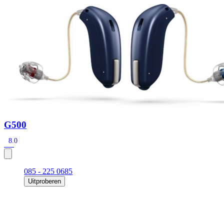
Zoeken
Snel zoeken
Signia hoortoestellen
Signia Pure BCT IX
Signia Silk IX
Widex Allu
Hoortoestelbatterijen
Widex filters
Filters
Domes
Onderhoudsartikele
Signia Active Mini IX - Oplaadbaar
De Signia Active Mini IX is het nieuwste hoortoestel van Signia.
Bekijk
G500
8.0
085 - 225 0685
Uitproberen