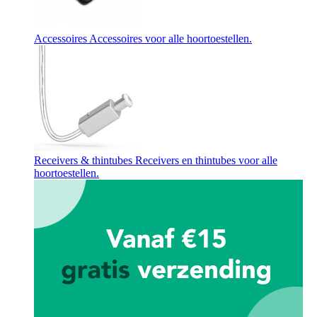
Accessoires
Accessoires voor alle hoortoestellen.
Receivers & thintubes
Receivers en thintubes voor alle
hoortoestellen.