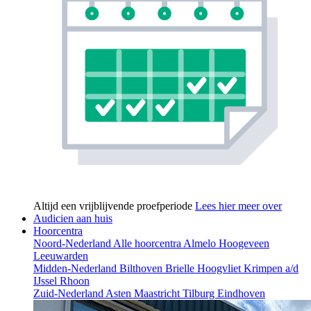
Altijd een vrijblijvende proefperiode
Lees hier meer over
Audicien aan huis
Hoorcentra
Noord-Nederland
Alle hoorcentra
Almelo
Hoogeveen
Leeuwarden
Midden-Nederland
Bilthoven
Brielle
Hoogvliet
Krimpen a/d
IJssel
Rhoon
Zuid-Nederland
Asten
Maastricht
Tilburg
Eindhoven