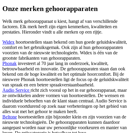
Onze merken gehoorapparaten
Welk merk gehoorapparaat u kiest, hangt af van verschillende
factoren. Elk merk heeft zijn eigen kenmerken, kwaliteiten en
prestaties. Hieronder vindt u alle merken op een rijtje.
Widex
hoortoestellen staan bekend om hun goede geluidskwaliteit,
comfort en het gebruiksgemak. Ook zijn al hun gehoorapparaten
voorzien van de nieuwste technologieën. Widex is één van de
grootste fabrikanten van gehoorapparaten.
Phonak
investeert al 70 jaar lang in onderzoek, kwaliteit,
betrouwbaarheid en innovatie. De gehoorapparaten staan dan ook
bekend om de hoge kwaliteit en het optimale hoorcomfort. Bij de
nieuwere Phonak hoortoestellen ligt de focus op de geluidskwaliteit
van spraak en een betere spraakverstaanbaarheid.
Audio Service
richt zich vooral op het in ear gehoorapparaat, maar
ze ontwikkelen andere vormen van hoortoestellen. De wensen en
individuele behoeften van de klant staan centraal. Audio Service is
daarom voortdurend op zoek naar verbeteringen op het gebied van
alles wat met het gehoor te maken heeft.
Beltone
hoortoestellen zijn bijzonder klein en zijn voorzien van de
nieuwste technologieën. De gehoorapparaten kunnen daardoor
aangepast worden naar uw persoonlijke voorkeuren en manier van
leven. De prijscategorie is betaalbaar tot luxe.