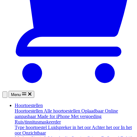
Menu
Hoortoestellen
Hoortoestellen
Alle hoortoestellen
Oplaadbaar
Online
aanpasbaar
Made for iPhone
Met vergoeding
Ruis/tinnitusmaskeerder
Type hoortoestel
Luidspreker in het oor
Achter het oor
In het
oor
Onzichtbaar