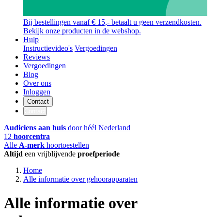
Bij bestellingen vanaf € 15,- betaalt u geen verzendkosten.
Bekijk onze producten in de webshop.
Hulp
Instructievideo's
Vergoedingen
Reviews
Vergoedingen
Blog
Over ons
Inloggen
Contact
Contact
Audiciens aan huis
door héél Nederland
12
hoorcentra
Alle
A-merk
hoortoestellen
Altijd
een vrijblijvende
proefperiode
Home
Alle informatie over gehoorapparaten
Alle informatie over