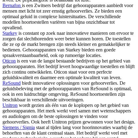
Bernafon
is een Zwitsers bedrijf dat gehoorapparaten aanbiedt voor
mensen met licht tot zeer ernstig gehoorverlies. Ze bieden een
optimaal geluid in complexe luistersituaties. De verschillende
modellen hoortoestellen variëren van bijna onzichtbaar tot
opvallend.
Starkey
is constant op zoek naar innovatieve manieren om ervoor te
zorgen dat slechthorenden weer beter kunnen horen. De toestellen
die ze op de markt brengen zijn steeds kleiner en gemakkelijker te
bedienen. Gehoorapparaten van Starkey bieden een goede
spraakverstaanbaarheid, ook op rumoerige locaties.
Oticon
is een van de langst bestaande bedrijven op het gebied van
gehoorapparaten. Het bedrijf levert hoogwaardige toestellen en blijft
zich continu ontwikkelen. Oticon staat voor een perfecte
geluidskwaliteit en daarmee een optimale kwaliteit van leven.
ReSound
biedt innovatieve oplossingen voor gehoorverlies. De
geluidsbeleving met de gehoorapparaten van ReSound is optimaal,
ook in een luidruchtige omgeving. ReSound hoortoestellen zijn
beschikbaar in verschillende uitvoeringen.
Unitron
wordt gezien als één van de koplopers op het gebied van
gehoorapparaten. Het merk werkt veel samen met wetenschappers
en audiologen om de beste oplossingen te vinden voor
gehoorverlies. Ook heeft Unitron prijzen gewonnen voor het design.
Siemens / Signia
staat al tijden lang voor hoorinnovaties waarbij de
behoeften van de klant centraal staan. Het bedrijf werkt veel met