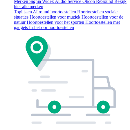
Merken
Signia
Widex
Audio Service
Oticon
ReSound
Bekijk
hier alle merken
Toplijsten
Allround hoortoestellen
Hoortoestellen sociale
situaties
Hoortoestellen voor muziek
Hoortoestellen voor de
natuur
Hoortoestellen voor het sporten
Hoortoestellen met
gadgets
In-het-oor hoortoestellen