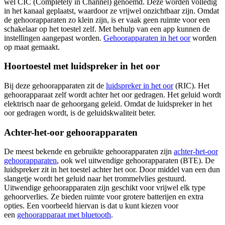
wel CIC (Completely in Channel) genoemd. Deze worden volledig
in het kanaal geplaatst, waardoor ze vrijwel onzichtbaar zijn. Omdat
de gehoorapparaten zo klein zijn, is er vaak geen ruimte voor een
schakelaar op het toestel zelf. Met behulp van een app kunnen de
instellingen aangepast worden.
Gehoorapparaten in het oor
worden
op maat gemaakt.
Hoortoestel met luidspreker in het oor
Bij deze gehoorapparaten zit de
luidspreker in het oor
(RIC). Het
gehoorapparaat zelf wordt achter het oor gedragen. Het geluid wordt
elektrisch naar de gehoorgang geleid. Omdat de luidspreker in het
oor gedragen wordt, is de geluidskwaliteit beter.
Achter-het-oor gehoorapparaten
De meest bekende en gebruikte gehoorapparaten zijn
achter-het-oor
gehoorapparaten
, ook wel uitwendige gehoorapparaten (BTE). De
luidspreker zit in het toestel achter het oor. Door middel van een dun
slangetje wordt het geluid naar het trommelvlies gestuurd.
Uitwendige gehoorapparaten zijn geschikt voor vrijwel elk type
gehoorverlies. Ze bieden ruimte voor grotere batterijen en extra
opties. Een voorbeeld hiervan is dat u kunt kiezen voor
een
gehoorapparaat met bluetooth
.