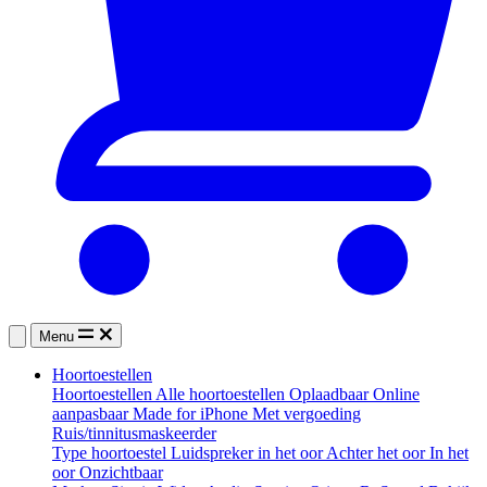
Menu
Hoortoestellen
Hoortoestellen
Alle hoortoestellen
Oplaadbaar
Online
aanpasbaar
Made for iPhone
Met vergoeding
Ruis/tinnitusmaskeerder
Type hoortoestel
Luidspreker in het oor
Achter het oor
In het
oor
Onzichtbaar