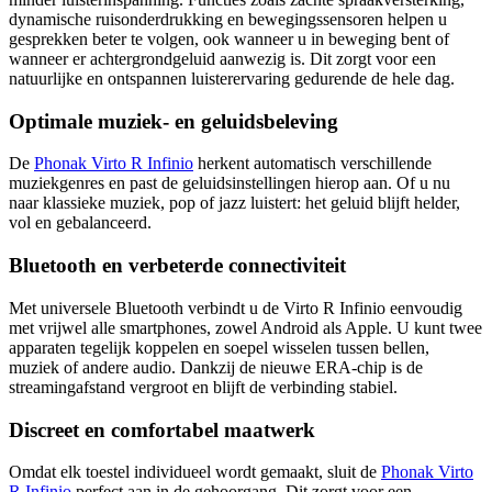
dynamische ruisonderdrukking en bewegingssensoren helpen u
gesprekken beter te volgen, ook wanneer u in beweging bent of
wanneer er achtergrondgeluid aanwezig is. Dit zorgt voor een
natuurlijke en ontspannen luisterervaring gedurende de hele dag.
Optimale muziek- en geluidsbeleving
De
Phonak Virto R Infinio
herkent automatisch verschillende
muziekgenres en past de geluidsinstellingen hierop aan. Of u nu
naar klassieke muziek, pop of jazz luistert: het geluid blijft helder,
vol en gebalanceerd.
Bluetooth en verbeterde connectiviteit
Met universele Bluetooth verbindt u de Virto R Infinio eenvoudig
met vrijwel alle smartphones, zowel Android als Apple. U kunt twee
apparaten tegelijk koppelen en soepel wisselen tussen bellen,
muziek of andere audio. Dankzij de nieuwe ERA-chip is de
streamingafstand vergroot en blijft de verbinding stabiel.
Discreet en comfortabel maatwerk
Omdat elk toestel individueel wordt gemaakt, sluit de
Phonak Virto
R Infinio
perfect aan in de gehoorgang. Dit zorgt voor een