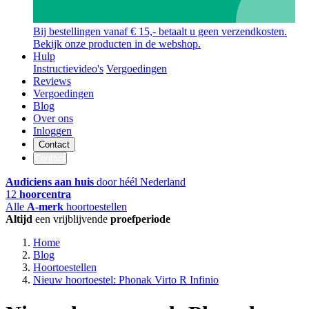
Bij bestellingen vanaf € 15,- betaalt u geen verzendkosten.
Bekijk onze producten in de webshop.
Hulp
Instructievideo's
Vergoedingen
Reviews
Vergoedingen
Blog
Over ons
Inloggen
Contact
Contact
Audiciens aan huis
door héél Nederland
12
hoorcentra
Alle
A-merk
hoortoestellen
Altijd
een vrijblijvende
proefperiode
Home
Blog
Hoortoestellen
Nieuw hoortoestel: Phonak Virto R Infinio