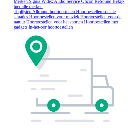
Merken
Signia
Widex
Audio Service
Oticon
ReSound
Bekijk
hier alle merken
Toplijsten
Allround hoortoestellen
Hoortoestellen sociale
situaties
Hoortoestellen voor muziek
Hoortoestellen voor de
natuur
Hoortoestellen voor het sporten
Hoortoestellen met
gadgets
In-het-oor hoortoestellen