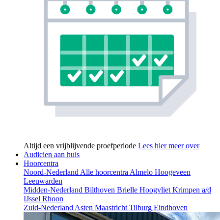
Altijd een vrijblijvende proefperiode
Lees hier meer over
Audicien aan huis
Hoorcentra
Noord-Nederland
Alle hoorcentra
Almelo
Hoogeveen
Leeuwarden
Midden-Nederland
Bilthoven
Brielle
Hoogvliet
Krimpen a/d
IJssel
Rhoon
Zuid-Nederland
Asten
Maastricht
Tilburg
Eindhoven