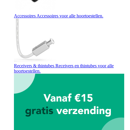
Accessoires
Accessoires voor alle hoortoestellen.
Receivers & thintubes
Receivers en thintubes voor alle
hoortoestellen.