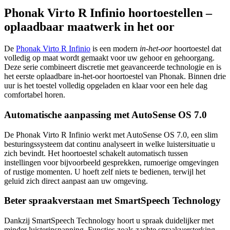
Phonak Virto R Infinio hoortoestellen –
oplaadbaar maatwerk in het oor
De
Phonak Virto R Infinio
is een modern
in-het-oor
hoortoestel dat
volledig op maat wordt gemaakt voor uw gehoor en gehoorgang.
Deze serie combineert discretie met geavanceerde technologie en is
het eerste oplaadbare in-het-oor hoortoestel van Phonak. Binnen drie
uur is het toestel volledig opgeladen en klaar voor een hele dag
comfortabel horen.
Automatische aanpassing met AutoSense OS 7.0
De Phonak Virto R Infinio werkt met AutoSense OS 7.0, een slim
besturingssysteem dat continu analyseert in welke luistersituatie u
zich bevindt. Het hoortoestel schakelt automatisch tussen
instellingen voor bijvoorbeeld gesprekken, rumoerige omgevingen
of rustige momenten. U hoeft zelf niets te bedienen, terwijl het
geluid zich direct aanpast aan uw omgeving.
Beter spraakverstaan met SmartSpeech Technology
Dankzij SmartSpeech Technology hoort u spraak duidelijker met
minder luisterinspanning. Functies zoals zachte spraakversterking,