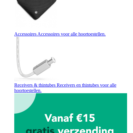
Accessoires
Accessoires voor alle hoortoestellen.
Receivers & thintubes
Receivers en thintubes voor alle
hoortoestellen.