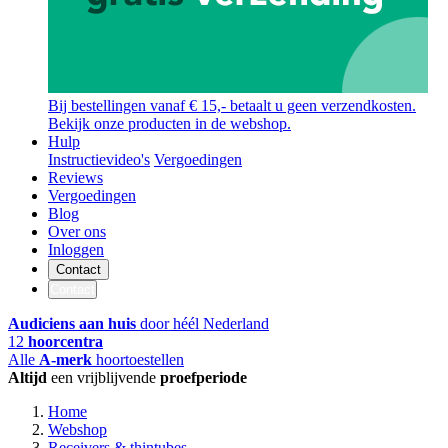
Bij bestellingen vanaf € 15,- betaalt u geen verzendkosten.
Bekijk onze producten in de webshop.
Hulp
Instructievideo's
Vergoedingen
Reviews
Vergoedingen
Blog
Over ons
Inloggen
Contact
Contact
Audiciens aan huis
door héél Nederland
12
hoorcentra
Alle
A-merk
hoortoestellen
Altijd
een vrijblijvende
proefperiode
Home
Webshop
Receivers & thintubes