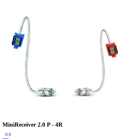
Zoeken
Snel zoeken
Signia hoortoestellen
Signia Pure BCT IX
Signia Silk IX
Widex
Allure AI
Audio Service R LI 7
Hoortoestelbatterijen
Widex filters
Filters
Domes
Onderhoudsartikelen
Signia Active Mini IX - Oplaadbaar
De Signia Active Mini IX is het nieuwste hoortoestel van Signia.
Bekijk
MiniReceiver 2.0 P - 4R
0.0