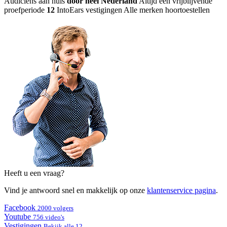
Audiciens aan huis
door heel Nederland
Altijd een vrijblijvende
proefperiode
12
IntoEars vestigingen
Alle merken hoortoestellen
Heeft u een vraag?
Vind je antwoord snel en makkelijk op onze
klantenservice pagina
.
Facebook
2000 volgers
Youtube
756 video's
Vestigingen
Bekijk alle 12