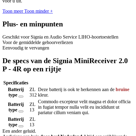
voor u uit.
Toon meer
Toon minder
+
Plus- en minpunten
Geschikt voor Signia en Audio Service LIHO-hoortoestellen
Voor de gemiddelde gehoorverliezen
Eenvoudig te vervangen
De specs van de Signia MiniReceiver 2.0
P - 4R op een rijtje
Specificaties
Batterij
ZL
Deze batterij is ook te herkennen aan de
bruine
type
312
kleur.
Commodo excepteur velit magna et dolor officia
Batterij
ZL
in fugiat tempor nulla velit eu incididunt ut
type
13
pariatur cillum veniam qui.
Batterij
ZL
type
13
Een ander geluid
.