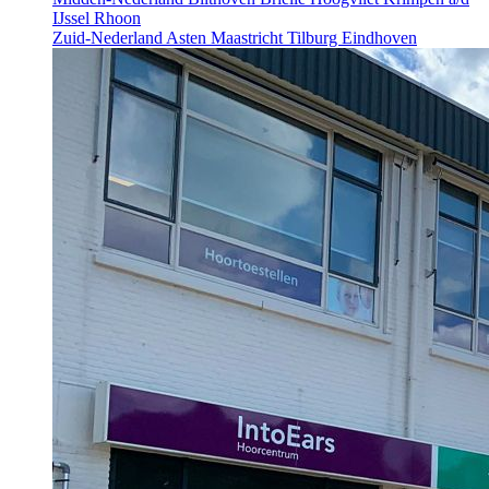
IJssel
Rhoon
Zuid-Nederland
Asten
Maastricht
Tilburg
Eindhoven