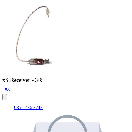
Zoeken
Snel zoeken
Signia hoortoestellen
Signia Pure BCT IX
Signia Silk IX
Widex
Allure AI
Audio Service R LI 7
Hoortoestelbatterijen
Widex filters
Filters
Domes
Onderhoudsartikelen
Signia Active Mini IX - Oplaadbaar
De Signia Active Mini IX is het nieuwste hoortoestel van Signia.
Bekijk
xS Receiver - 3R
0.0
085 - 486 3743