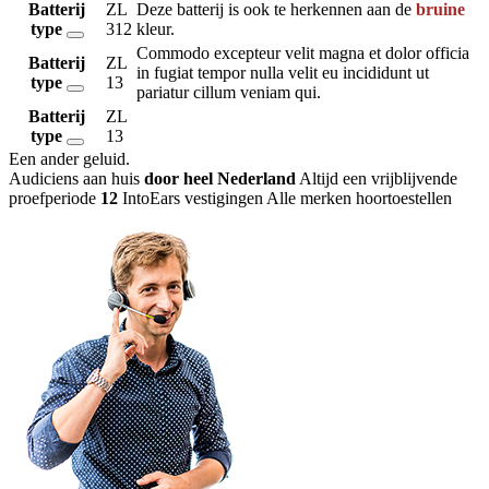
Batterij
ZL
Deze batterij is ook te herkennen aan de
bruine
type
312
kleur.
Commodo excepteur velit magna et dolor officia
Batterij
ZL
in fugiat tempor nulla velit eu incididunt ut
type
13
pariatur cillum veniam qui.
Batterij
ZL
type
13
Een ander geluid
.
Audiciens aan huis
door heel Nederland
Altijd een vrijblijvende
proefperiode
12
IntoEars vestigingen
Alle merken hoortoestellen