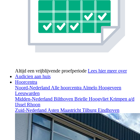
Altijd een vrijblijvende proefperiode
Lees hier meer over
Audicien aan huis
Hoorcentra
Noord-Nederland
Alle hoorcentra
Almelo
Hoogeveen
Leeuwarden
Midden-Nederland
Bilthoven
Brielle
Hoogvliet
Krimpen a/d
IJssel
Rhoon
Zuid-Nederland
Asten
Maastricht
Tilburg
Eindhoven