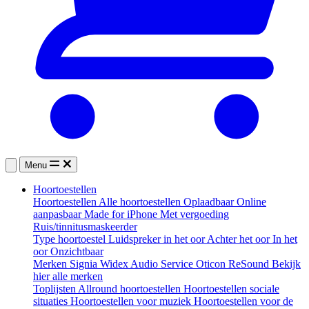
Menu
Hoortoestellen
Hoortoestellen
Alle hoortoestellen
Oplaadbaar
Online
aanpasbaar
Made for iPhone
Met vergoeding
Ruis/tinnitusmaskeerder
Type hoortoestel
Luidspreker in het oor
Achter het oor
In het
oor
Onzichtbaar
Merken
Signia
Widex
Audio Service
Oticon
ReSound
Bekijk
hier alle merken
Toplijsten
Allround hoortoestellen
Hoortoestellen sociale
situaties
Hoortoestellen voor muziek
Hoortoestellen voor de