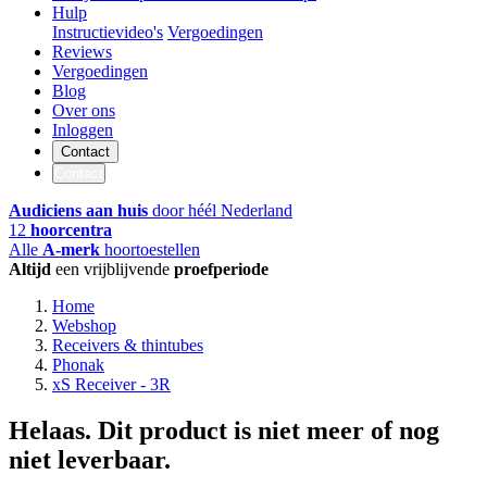
Hulp
Instructievideo's
Vergoedingen
Reviews
Vergoedingen
Blog
Over ons
Inloggen
Contact
Contact
Audiciens aan huis
door héél Nederland
12
hoorcentra
Alle
A-merk
hoortoestellen
Altijd
een vrijblijvende
proefperiode
Home
Webshop
Receivers & thintubes
Phonak
xS Receiver - 3R
Helaas. Dit product is niet meer of nog
niet leverbaar.