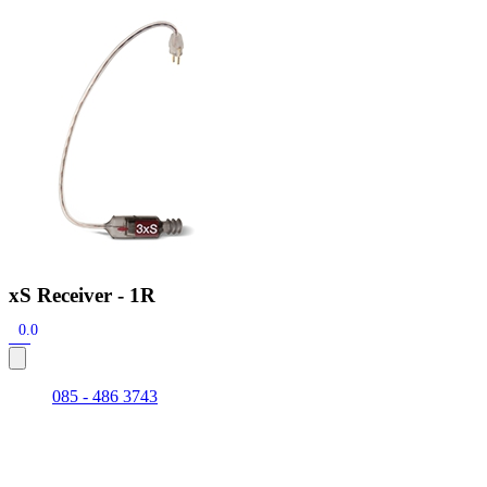
Zoeken
Snel zoeken
Signia hoortoestellen
Signia Pure BCT IX
Signia Silk IX
Widex Allu
Hoortoestelbatterijen
Widex filters
Filters
Domes
Onderhoudsartikele
Signia Active Mini IX - Oplaadbaar
De Signia Active Mini IX is het nieuwste hoortoestel van Signia.
Bekijk
xS Receiver - 1R
0.0
085 - 486 3743