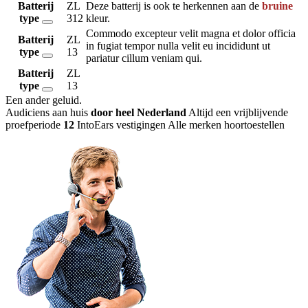
Batterij
ZL
Deze batterij is ook te herkennen aan de
bruine
type
312
kleur.
Commodo excepteur velit magna et dolor officia
Batterij
ZL
in fugiat tempor nulla velit eu incididunt ut
type
13
pariatur cillum veniam qui.
Batterij
ZL
type
13
Een ander geluid
.
Audiciens aan huis
door heel Nederland
Altijd een vrijblijvende
proefperiode
12
IntoEars vestigingen
Alle merken hoortoestellen