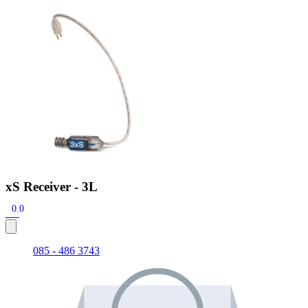
Zoeken
Snel zoeken
Signia hoortoestellen
Signia Pure BCT IX
Signia Silk IX
Widex
Allure AI
Audio Service R LI 7
Hoortoestelbatterijen
Widex filters
Filters
Domes
Onderhoudsartikelen
Signia Active Mini IX - Oplaadbaar
De Signia Active Mini IX is het nieuwste hoortoestel van Signia.
Bekijk
xS Receiver - 3L
0.0
085 - 486 3743