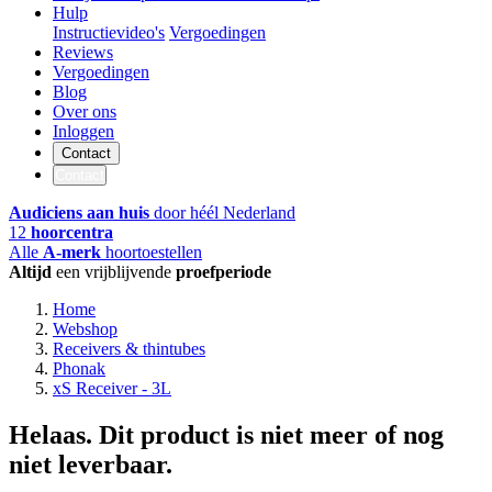
Hulp
Instructievideo's
Vergoedingen
Reviews
Vergoedingen
Blog
Over ons
Inloggen
Contact
Contact
Audiciens aan huis
door héél Nederland
12
hoorcentra
Alle
A-merk
hoortoestellen
Altijd
een vrijblijvende
proefperiode
Home
Webshop
Receivers & thintubes
Phonak
xS Receiver - 3L
Helaas. Dit product is niet meer of nog
niet leverbaar.