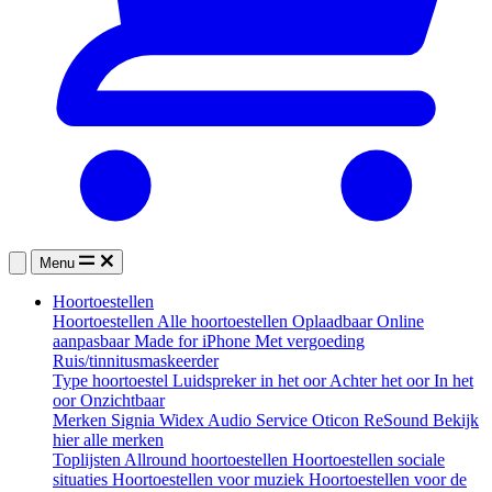
Menu
Hoortoestellen
Hoortoestellen
Alle hoortoestellen
Oplaadbaar
Online
aanpasbaar
Made for iPhone
Met vergoeding
Ruis/tinnitusmaskeerder
Type hoortoestel
Luidspreker in het oor
Achter het oor
In het
oor
Onzichtbaar
Merken
Signia
Widex
Audio Service
Oticon
ReSound
Bekijk
hier alle merken
Toplijsten
Allround hoortoestellen
Hoortoestellen sociale
situaties
Hoortoestellen voor muziek
Hoortoestellen voor de