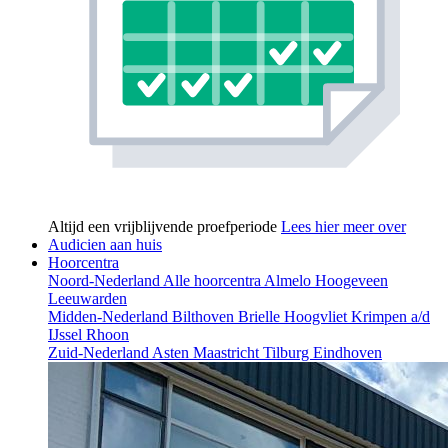
Altijd een vrijblijvende proefperiode
Lees hier meer over
Audicien aan huis
Hoorcentra
Noord-Nederland
Alle hoorcentra
Almelo
Hoogeveen
Leeuwarden
Midden-Nederland
Bilthoven
Brielle
Hoogvliet
Krimpen a/d
IJssel
Rhoon
Zuid-Nederland
Asten
Maastricht
Tilburg
Eindhoven