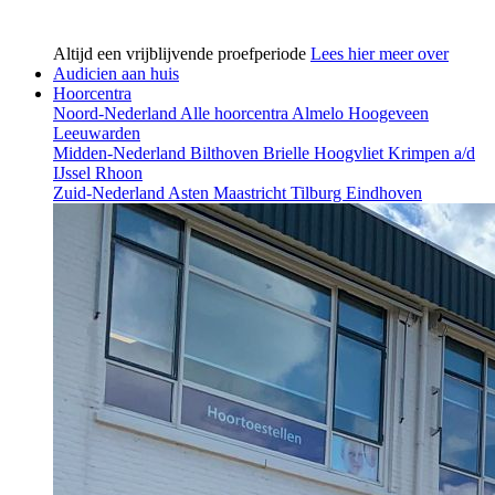
Altijd een vrijblijvende proefperiode
Lees hier meer over
Audicien aan huis
Hoorcentra
Noord-Nederland
Alle hoorcentra
Almelo
Hoogeveen
Leeuwarden
Midden-Nederland
Bilthoven
Brielle
Hoogvliet
Krimpen a/d
IJssel
Rhoon
Zuid-Nederland
Asten
Maastricht
Tilburg
Eindhoven