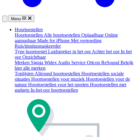
Menu
Hoortoestellen
Hoortoestellen
Alle hoortoestellen
Oplaadbaar
Online
aanpasbaar
Made for iPhone
Met vergoeding
Ruis/tinnitusmaskeerder
Type hoortoestel
Luidspreker in het oor
Achter het oor
In het
oor
Onzichtbaar
Merken
Signia
Widex
Audio Service
Oticon
ReSound
Bekijk
hier alle merken
Toplijsten
Allround hoortoestellen
Hoortoestellen sociale
situaties
Hoortoestellen voor muziek
Hoortoestellen voor de
natuur
Hoortoestellen voor het sporten
Hoortoestellen met
gadgets
In-het-oor hoortoestellen