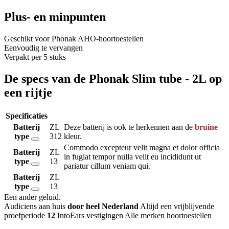
Plus- en minpunten
Geschikt voor Phonak AHO-hoortoestellen
Eenvoudig te vervangen
Verpakt per 5 stuks
De specs van de Phonak Slim tube - 2L op
een rijtje
Specificaties
Batterij
ZL
Deze batterij is ook te herkennen aan de
bruine
type
312
kleur.
Commodo excepteur velit magna et dolor officia
Batterij
ZL
in fugiat tempor nulla velit eu incididunt ut
type
13
pariatur cillum veniam qui.
Batterij
ZL
type
13
Een ander geluid
.
Audiciens aan huis
door heel Nederland
Altijd een vrijblijvende
proefperiode
12
IntoEars vestigingen
Alle merken hoortoestellen