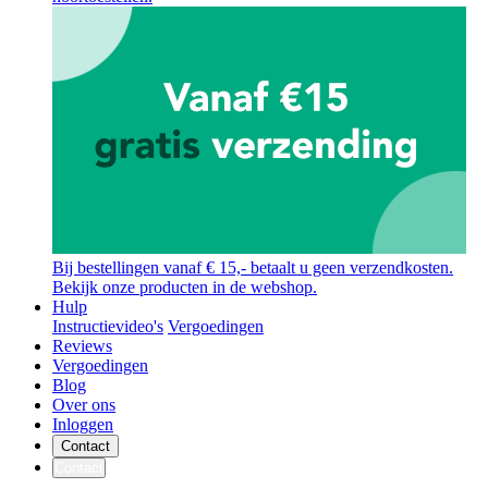
Bij bestellingen vanaf € 15,- betaalt u geen verzendkosten.
Bekijk onze producten in de webshop.
Hulp
Instructievideo's
Vergoedingen
Reviews
Vergoedingen
Blog
Over ons
Inloggen
Contact
Contact