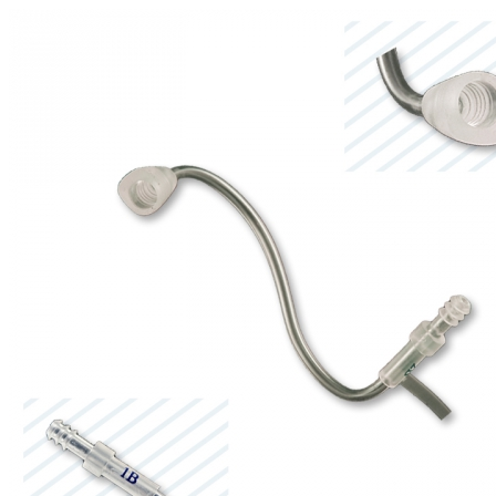
Zoeken
Snel zoeken
Signia hoortoestellen
Signia Pure BCT IX
Signia Silk IX
Widex
Allure AI
Audio Service R LI 7
Hoortoestelbatterijen
Widex filters
Filters
Domes
Onderhoudsartikelen
Signia Active Mini IX - Oplaadbaar
De Signia Active Mini IX is het nieuwste hoortoestel van Signia.
Bekijk