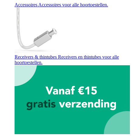
Accessoires
Accessoires voor alle hoortoestellen.
Receivers & thintubes
Receivers en thintubes voor alle
hoortoestellen.