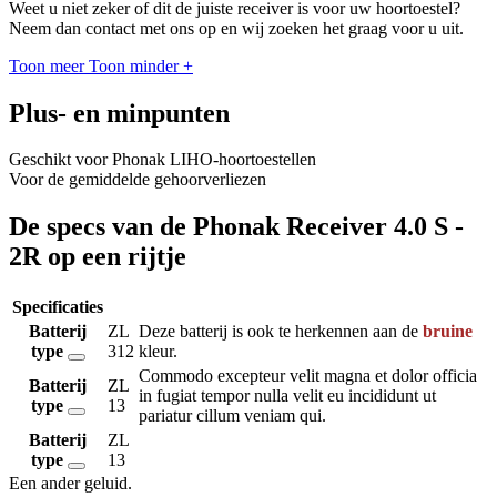
Weet u niet zeker of dit de juiste receiver is voor uw hoortoestel?
Neem dan contact met ons op en wij zoeken het graag voor u uit.
Toon meer
Toon minder
+
Plus- en minpunten
Geschikt voor Phonak LIHO-hoortoestellen
Voor de gemiddelde gehoorverliezen
De specs van de Phonak Receiver 4.0 S -
2R op een rijtje
Specificaties
Batterij
ZL
Deze batterij is ook te herkennen aan de
bruine
type
312
kleur.
Commodo excepteur velit magna et dolor officia
Batterij
ZL
in fugiat tempor nulla velit eu incididunt ut
type
13
pariatur cillum veniam qui.
Batterij
ZL
type
13
Een ander geluid
.