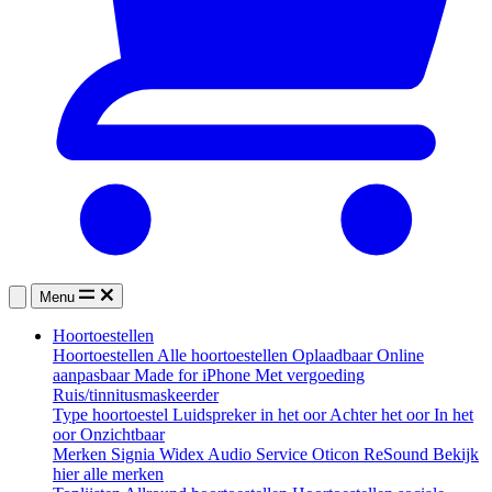
Menu
Hoortoestellen
Hoortoestellen
Alle hoortoestellen
Oplaadbaar
Online
aanpasbaar
Made for iPhone
Met vergoeding
Ruis/tinnitusmaskeerder
Type hoortoestel
Luidspreker in het oor
Achter het oor
In het
oor
Onzichtbaar
Merken
Signia
Widex
Audio Service
Oticon
ReSound
Bekijk
hier alle merken