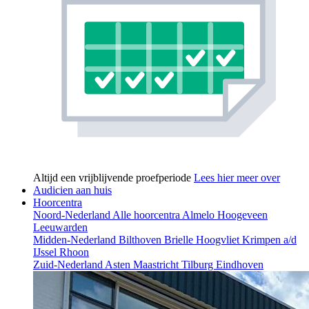
Altijd een vrijblijvende proefperiode
Lees hier meer over
Audicien aan huis
Hoorcentra
Noord-Nederland
Alle hoorcentra
Almelo
Hoogeveen
Leeuwarden
Midden-Nederland
Bilthoven
Brielle
Hoogvliet
Krimpen a/d
IJssel
Rhoon
Zuid-Nederland
Asten
Maastricht
Tilburg
Eindhoven