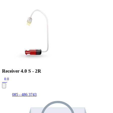
Zoeken
Snel zoeken
Signia hoortoestellen
Signia Pure BCT IX
Signia Silk IX
Widex
Allure AI
Audio Service R LI 7
Hoortoestelbatterijen
Widex filters
Filters
Domes
Onderhoudsartikelen
Signia Active Mini IX - Oplaadbaar
De Signia Active Mini IX is het nieuwste hoortoestel van Signia.
Bekijk
Receiver 4.0 S - 2R
0.0
085 - 486 3743