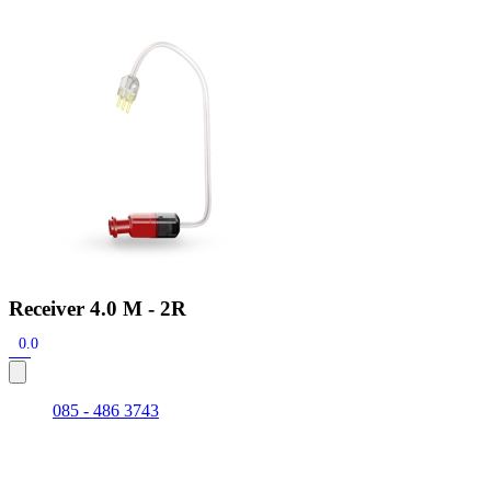
Zoeken
Snel zoeken
Signia hoortoestellen
Signia Pure BCT IX
Signia Silk IX
Widex Allu
Hoortoestelbatterijen
Widex filters
Filters
Domes
Onderhoudsartikele
Signia Active Mini IX - Oplaadbaar
De Signia Active Mini IX is het nieuwste hoortoestel van Signia.
Bekijk
Receiver 4.0 M - 2R
0.0
085 - 486 3743