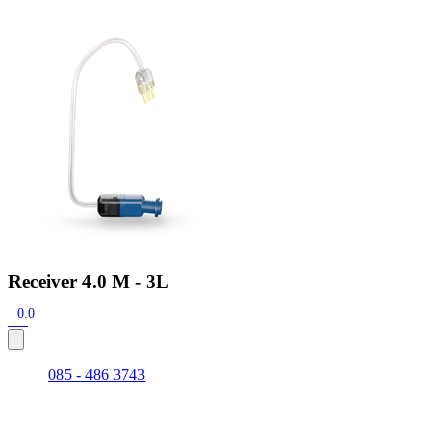
Zoeken
Snel zoeken
Signia hoortoestellen
Signia Pure BCT IX
Signia Silk IX
Widex Allu
Hoortoestelbatterijen
Widex filters
Filters
Domes
Onderhoudsartikele
Signia Active Mini IX - Oplaadbaar
De Signia Active Mini IX is het nieuwste hoortoestel van Signia.
Bekijk
Receiver 4.0 M - 3L
0.0
085 - 486 3743