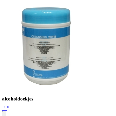
Zoeken
Snel zoeken
Signia hoortoestellen
Signia Pure BCT IX
Signia Silk IX
Widex
Allure AI
Audio Service R LI 7
Hoortoestelbatterijen
Widex filters
Filters
Domes
Onderhoudsartikelen
Signia Active Mini IX - Oplaadbaar
De Signia Active Mini IX is het nieuwste hoortoestel van Signia.
Bekijk
alcoholdoekjes
6.0