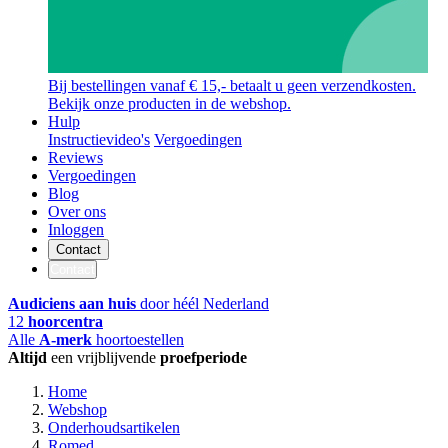
Bij bestellingen vanaf € 15,- betaalt u geen verzendkosten.
Bekijk onze producten in de webshop.
Hulp
Instructievideo's
Vergoedingen
Reviews
Vergoedingen
Blog
Over ons
Inloggen
Contact
Contact
Audiciens aan huis
door héél Nederland
12
hoorcentra
Alle
A-merk
hoortoestellen
Altijd
een vrijblijvende
proefperiode
Home
Webshop
Onderhoudsartikelen
Romed