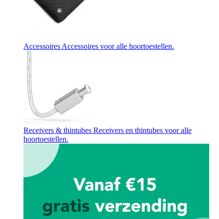
Accessoires
Accessoires voor alle hoortoestellen.
Receivers & thintubes
Receivers en thintubes voor alle
hoortoestellen.