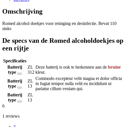
Omschrijving
Romed alcohol doekjes voor reiniging en desinfectie. Bevat 110
stuks
De specs van de Romed alcoholdoekjes op
een rijtje
Specificaties
Batterij
ZL
Deze batterij is ook te herkennen aan de
bruine
type
312
kleur.
Commodo excepteur velit magna et dolor officia
Batterij
ZL
in fugiat tempor nulla velit eu incididunt ut
type
13
pariatur cillum veniam qui.
Batterij
ZL
type
13
6
1
reviews
5