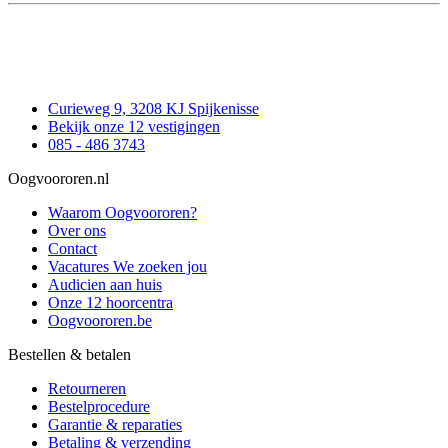
Curieweg 9, 3208 KJ Spijkenisse
Bekijk onze 12 vestigingen
085 - 486 3743
Oogvoororen.nl
Waarom Oogvoororen?
Over ons
Contact
Vacatures
We zoeken jou
Audicien aan huis
Onze 12 hoorcentra
Oogvoororen.be
Bestellen & betalen
Retourneren
Bestelprocedure
Garantie & reparaties
Betaling & verzending