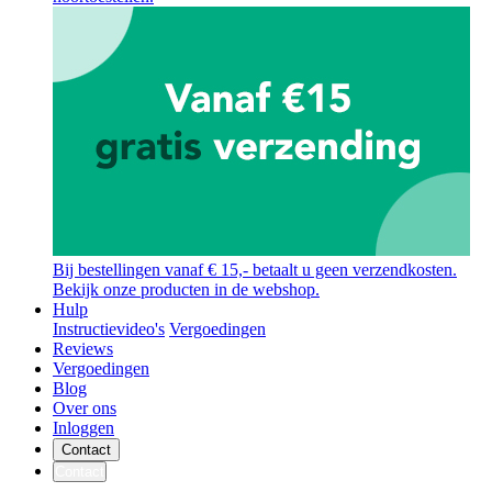
Bij bestellingen vanaf € 15,- betaalt u geen verzendkosten.
Bekijk onze producten in de webshop.
Hulp
Instructievideo's
Vergoedingen
Reviews
Vergoedingen
Blog
Over ons
Inloggen
Contact
Contact