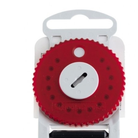
Zoeken
Snel zoeken
Signia hoortoestellen
Signia Pure BCT IX
Signia Silk IX
Widex
Allure AI
Audio Service R LI 7
Hoortoestelbatterijen
Widex filters
Filters
Domes
Onderhoudsartikelen
Signia Active Mini IX - Oplaadbaar
De Signia Active Mini IX is het nieuwste hoortoestel van Signia.
Bekijk