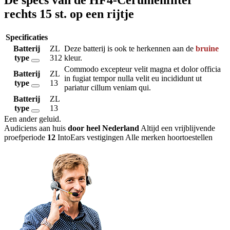
rechts 15 st. op een rijtje
Specificaties
Batterij
ZL
Deze batterij is ook te herkennen aan de
bruine
type
312
kleur.
Commodo excepteur velit magna et dolor officia
Batterij
ZL
in fugiat tempor nulla velit eu incididunt ut
type
13
pariatur cillum veniam qui.
Batterij
ZL
type
13
Een ander geluid
.
Audiciens aan huis
door heel Nederland
Altijd een vrijblijvende
proefperiode
12
IntoEars vestigingen
Alle merken hoortoestellen