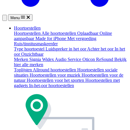
Menu
Hoortoestellen
Hoortoestellen
Alle hoortoestellen
Oplaadbaar
Online
aanpasbaar
Made for iPhone
Met vergoeding
Ruis/tinnitusmaskeerder
Type hoortoestel
Luidspreker in het oor
Achter het oor
In het
oor
Onzichtbaar
Merken
Signia
Widex
Audio Service
Oticon
ReSound
Bekijk
hier alle merken
Toplijsten
Allround hoortoestellen
Hoortoestellen sociale
situaties
Hoortoestellen voor muziek
Hoortoestellen voor de
natuur
Hoortoestellen voor het sporten
Hoortoestellen met
gadgets
In-het-oor hoortoestellen