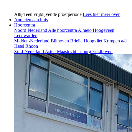
Altijd een vrijblijvende proefperiode
Lees hier meer over
Audicien aan huis
Hoorcentra
Noord-Nederland
Alle hoorcentra
Almelo
Hoogeveen
Leeuwarden
Midden-Nederland
Bilthoven
Brielle
Hoogvliet
Krimpen a/d
IJssel
Rhoon
Zuid-Nederland
Asten
Maastricht
Tilburg
Eindhoven