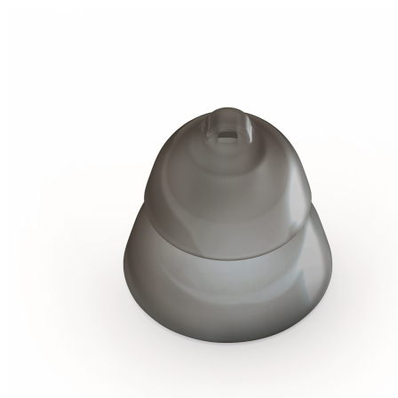
Zoeken
Snel zoeken
Signia hoortoestellen
Signia Pure BCT IX
Signia Silk IX
Widex
Allure AI
Audio Service R LI 7
Hoortoestelbatterijen
Widex filters
Filters
Domes
Onderhoudsartikelen
Signia Active Mini IX - Oplaadbaar
De Signia Active Mini IX is het nieuwste hoortoestel van Signia.
Bekijk