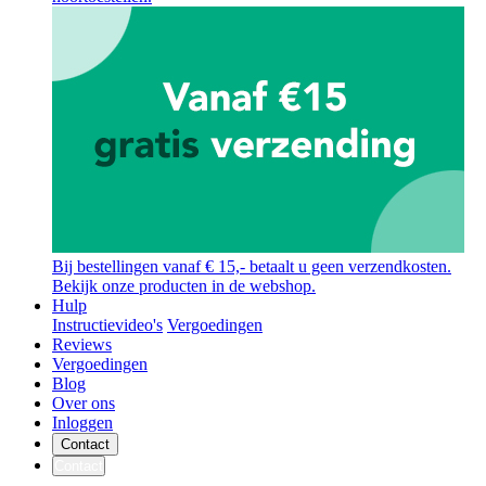
Bij bestellingen vanaf € 15,- betaalt u geen verzendkosten.
Bekijk onze producten in de webshop.
Hulp
Instructievideo's
Vergoedingen
Reviews
Vergoedingen
Blog
Over ons
Inloggen
Contact
Contact