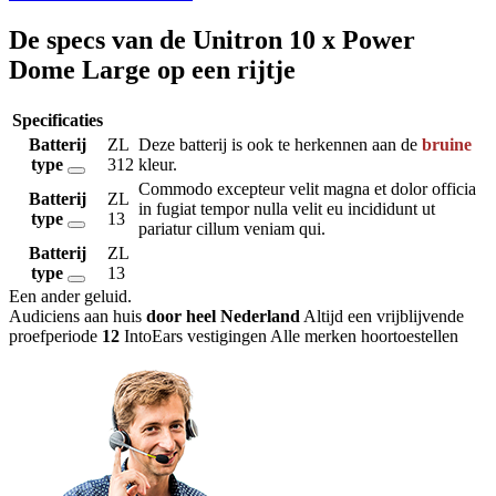
De specs van de Unitron 10 x Power
Dome Large op een rijtje
Specificaties
Batterij
ZL
Deze batterij is ook te herkennen aan de
bruine
type
312
kleur.
Commodo excepteur velit magna et dolor officia
Batterij
ZL
in fugiat tempor nulla velit eu incididunt ut
type
13
pariatur cillum veniam qui.
Batterij
ZL
type
13
Een ander geluid
.
Audiciens aan huis
door heel Nederland
Altijd een vrijblijvende
proefperiode
12
IntoEars vestigingen
Alle merken hoortoestellen