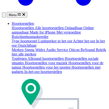
Menu
Hoortoestellen
Hoortoestellen
Alle hoortoestellen
Oplaadbaar
Online
aanpasbaar
Made for iPhone
Met vergoeding
Ruis/tinnitusmaskeerder
Type hoortoestel
Luidspreker in het oor
Achter het oor
In het
oor
Onzichtbaar
Merken
Signia
Widex
Audio Service
Oticon
ReSound
Bekijk
hier alle merken
Toplijsten
Allround hoortoestellen
Hoortoestellen sociale
situaties
Hoortoestellen voor muziek
Hoortoestellen voor de
natuur
Hoortoestellen voor het sporten
Hoortoestellen met
gadgets
In-het-oor hoortoestellen