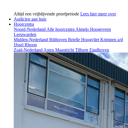
Altijd een vrijblijvende proefperiode
Lees hier meer over
Audicien aan huis
Hoorcentra
Noord-Nederland
Alle hoorcentra
Almelo
Hoogeveen
Leeuwarden
Midden-Nederland
Bilthoven
Brielle
Hoogvliet
Krimpen a/d
IJssel
Rhoon
Zuid-Nederland
Asten
Maastricht
Tilburg
Eindhoven