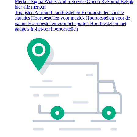
Merken
Signia
Widex
Audio Service
Oticon
ReSound
Bekijk
hier alle merken
Toplijsten
Allround hoortoestellen
Hoortoestellen sociale
situaties
Hoortoestellen voor muziek
Hoortoestellen voor de
natuur
Hoortoestellen voor het sporten
Hoortoestellen met
gadgets
In-het-oor hoortoestellen