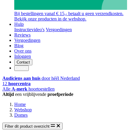
Bij bestellingen vanaf € 15,- betaalt u geen verzendkosten.
Bekijk onze producten in de webshop.
Hulp
Instructievideo's
Vergoedingen
Reviews
Vergoedingen
Blog
Over ons
Inloggen
Contact
Contact
Audiciens aan huis
door héél Nederland
12
hoorcentra
Alle
A-merk
hoortoestellen
Altijd
een vrijblijvende
proefperiode
Home
Webshop
Domes
Filter dit product overzicht