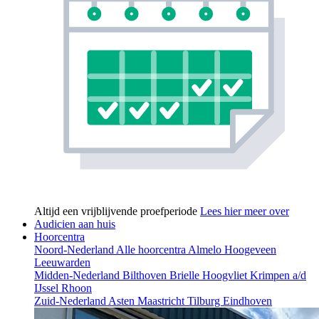
Altijd een vrijblijvende proefperiode
Lees hier meer over
Audicien aan huis
Hoorcentra
Noord-Nederland
Alle hoorcentra
Almelo
Hoogeveen
Leeuwarden
Midden-Nederland
Bilthoven
Brielle
Hoogvliet
Krimpen a/d
IJssel
Rhoon
Zuid-Nederland
Asten
Maastricht
Tilburg
Eindhoven