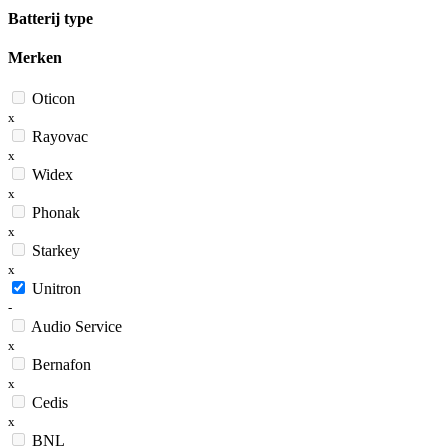
Batterij type
Merken
Oticon
x
Rayovac
x
Widex
x
Phonak
x
Starkey
x
Unitron
-
Audio Service
x
Bernafon
x
Cedis
x
BNL