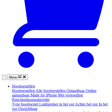
Menu
Hoortoestellen
Hoortoestellen
Alle hoortoestellen
Oplaadbaar
Online
aanpasbaar
Made for iPhone
Met vergoeding
Ruis/tinnitusmaskeerder
Type hoortoestel
Luidspreker in het oor
Achter het oor
In het
oor
Onzichtbaar