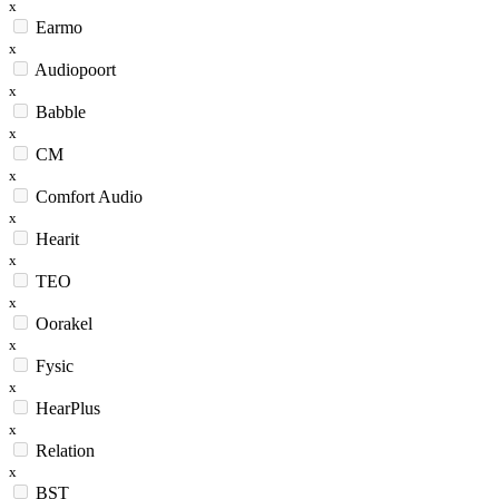
x
Earmo
x
Audiopoort
x
Babble
x
CM
x
Comfort Audio
x
Hearit
x
TEO
x
Oorakel
x
Fysic
x
HearPlus
x
Relation
x
BST