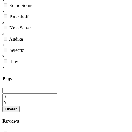
Sonic-Sound
x
Bruckhoff
x
NovaSense
x
Audika
x
Selectic
x
iLuv
x
Prijs
Filteren
Reviews