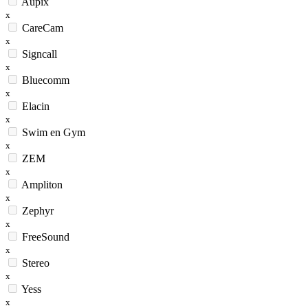
Aupix
x
CareCam
x
Signcall
x
Bluecomm
x
Elacin
x
Swim en Gym
x
ZEM
x
Ampliton
x
Zephyr
x
FreeSound
x
Stereo
x
Yess
x