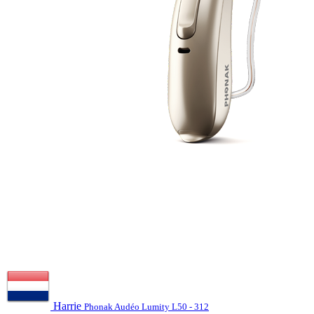
Harrie
Phonak Audéo Lumity L50 - 312