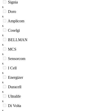
Signia
x
Doro
x
Amplicom
x
Coselgi
x
BELLMAN
x
MCS
x
Sensorcom
x
I Cell
x
Energizer
x
Duracell
x
Ultralife
x
Di Volta
x