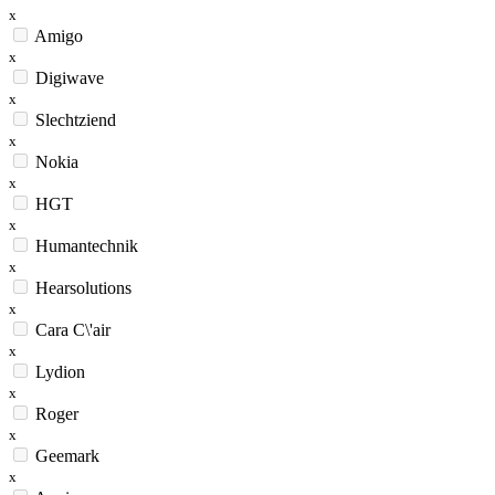
x
Amigo
x
Digiwave
x
Slechtziend
x
Nokia
x
HGT
x
Humantechnik
x
Hearsolutions
x
Cara C\'air
x
Lydion
x
Roger
x
Geemark
x