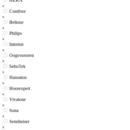
HEKA
x
Comfoor
x
Beltone
x
Philips
x
Interton
x
Oogvoororen
x
SeboTek
x
Hansaton
x
Hoorexpert
x
Vivatone
x
Sona
x
Sennheiser
x