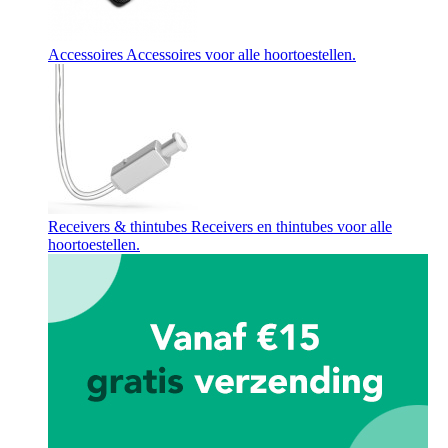
Accessoires
Accessoires voor alle hoortoestellen.
Receivers & thintubes
Receivers en thintubes voor alle
hoortoestellen.