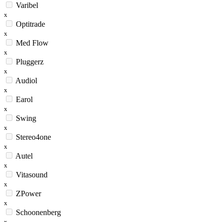
Varibel
x
Optitrade
x
Med Flow
x
Pluggerz
x
Audiol
x
Earol
x
Swing
x
Stereo4one
x
Autel
x
Vitasound
x
ZPower
x
Schoonenberg
x