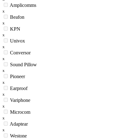
Amplicomms
x
Beafon
x
KPN
x
Univox
x
Conversor
x
Sound Pillow
x
Pioneer
x
Earproof
x
Variphone
x
Microcom
x
Adaptear
x
Westone