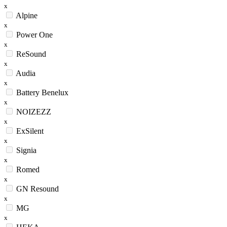
x
Alpine
x
Power One
x
ReSound
x
Audia
x
Battery Benelux
x
NOIZEZZ
x
ExSilent
x
Signia
x
Romed
x
GN Resound
x
MG
x