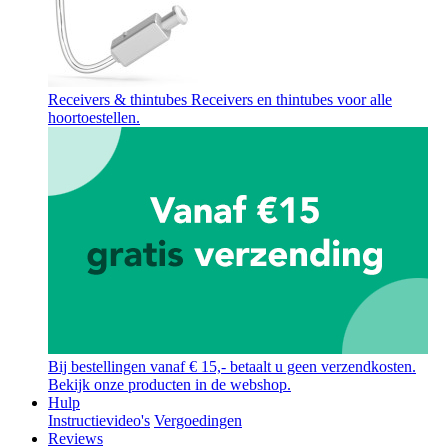
Receivers & thintubes
Receivers en thintubes voor alle
hoortoestellen.
Bij bestellingen vanaf € 15,- betaalt u geen verzendkosten.
Bekijk onze producten in de webshop.
Hulp
Instructievideo's
Vergoedingen
Reviews