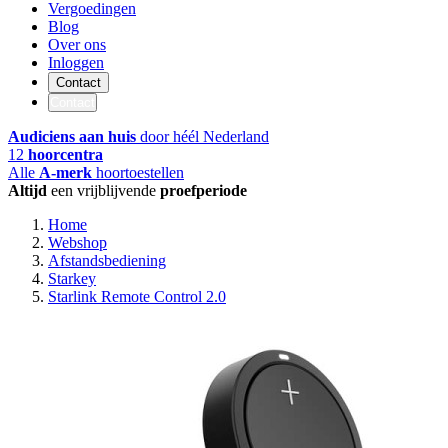
Vergoedingen
Blog
Over ons
Inloggen
Contact
Contact
Audiciens aan huis
door héél Nederland
12
hoorcentra
Alle
A-merk
hoortoestellen
Altijd
een vrijblijvende
proefperiode
Home
Webshop
Afstandsbediening
Starkey
Starlink Remote Control 2.0