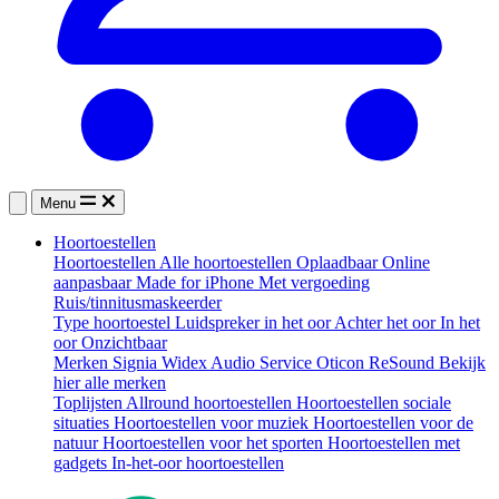
Menu
Hoortoestellen
Hoortoestellen
Alle hoortoestellen
Oplaadbaar
Online
aanpasbaar
Made for iPhone
Met vergoeding
Ruis/tinnitusmaskeerder
Type hoortoestel
Luidspreker in het oor
Achter het oor
In het
oor
Onzichtbaar
Merken
Signia
Widex
Audio Service
Oticon
ReSound
Bekijk
hier alle merken
Toplijsten
Allround hoortoestellen
Hoortoestellen sociale
situaties
Hoortoestellen voor muziek
Hoortoestellen voor de
natuur
Hoortoestellen voor het sporten
Hoortoestellen met
gadgets
In-het-oor hoortoestellen