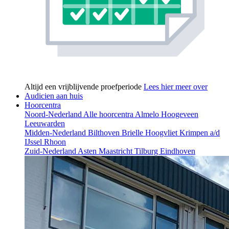
Altijd een vrijblijvende proefperiode
Lees hier meer over
Audicien aan huis
Hoorcentra
Noord-Nederland
Alle hoorcentra
Almelo
Hoogeveen
Leeuwarden
Midden-Nederland
Bilthoven
Brielle
Hoogvliet
Krimpen a/d
IJssel
Rhoon
Zuid-Nederland
Asten
Maastricht
Tilburg
Eindhoven