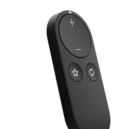
Zoeken
Snel zoeken
Signia hoortoestellen
Signia Pure BCT IX
Signia Silk IX
Widex
Allure AI
Audio Service R LI 7
Hoortoestelbatterijen
Widex filters
Filters
Domes
Onderhoudsartikelen
Signia Active Mini IX - Oplaadbaar
De Signia Active Mini IX is het nieuwste hoortoestel van Signia.
Bekijk