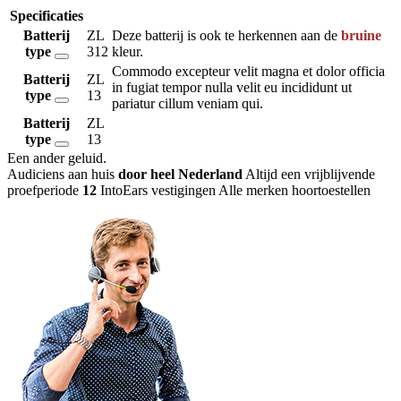
Specificaties
Batterij
ZL
Deze batterij is ook te herkennen aan de
bruine
type
312
kleur.
Commodo excepteur velit magna et dolor officia
Batterij
ZL
in fugiat tempor nulla velit eu incididunt ut
type
13
pariatur cillum veniam qui.
Batterij
ZL
type
13
Een ander geluid
.
Audiciens aan huis
door heel Nederland
Altijd een vrijblijvende
proefperiode
12
IntoEars vestigingen
Alle merken hoortoestellen