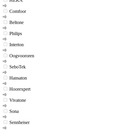
HEKA
+0
Comfoor
+0
Beltone
+0
Philips
+0
Interton
+0
Oogvoororen
+0
SeboTek
+0
Hansaton
+0
Hoorexpert
+0
Vivatone
+0
Sona
+0
Sennheiser
+0