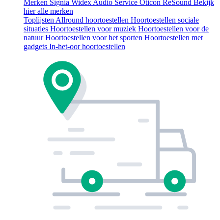
Merken
Signia
Widex
Audio Service
Oticon
ReSound
Bekijk
hier alle merken
Toplijsten
Allround hoortoestellen
Hoortoestellen sociale
situaties
Hoortoestellen voor muziek
Hoortoestellen voor de
natuur
Hoortoestellen voor het sporten
Hoortoestellen met
gadgets
In-het-oor hoortoestellen