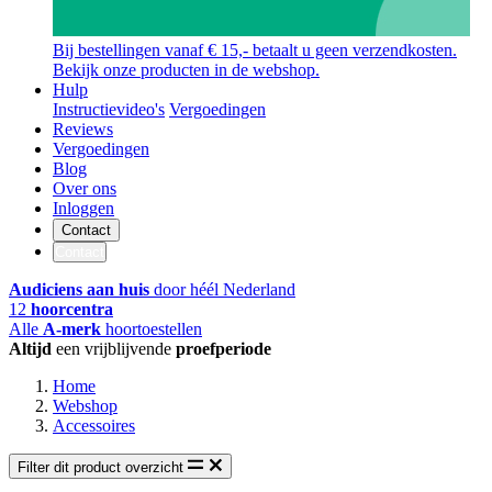
Bij bestellingen vanaf € 15,- betaalt u geen verzendkosten.
Bekijk onze producten in de webshop.
Hulp
Instructievideo's
Vergoedingen
Reviews
Vergoedingen
Blog
Over ons
Inloggen
Contact
Contact
Audiciens aan huis
door héél Nederland
12
hoorcentra
Alle
A-merk
hoortoestellen
Altijd
een vrijblijvende
proefperiode
Home
Webshop
Accessoires
Filter dit product overzicht