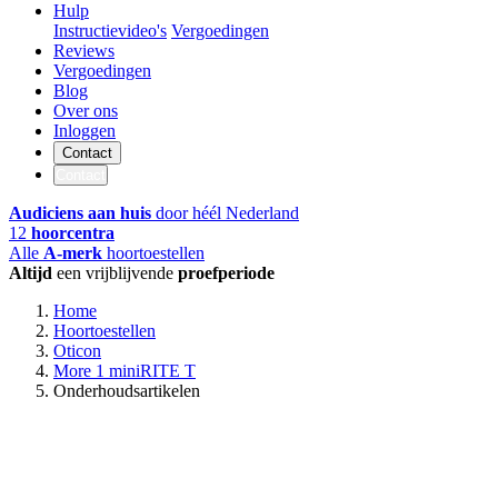
Hulp
Instructievideo's
Vergoedingen
Reviews
Vergoedingen
Blog
Over ons
Inloggen
Contact
Contact
Audiciens aan huis
door héél Nederland
12
hoorcentra
Alle
A-merk
hoortoestellen
Altijd
een vrijblijvende
proefperiode
Home
Hoortoestellen
Oticon
More 1 miniRITE T
Onderhoudsartikelen