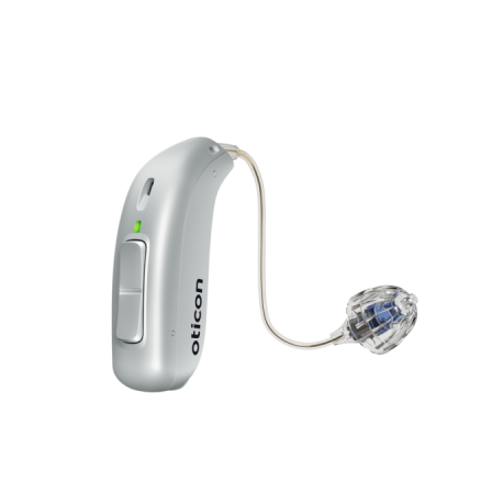
Zoeken
Snel zoeken
Signia hoortoestellen
Signia Pure BCT IX
Signia Silk IX
Widex
Allure AI
Audio Service R LI 7
Hoortoestelbatterijen
Widex filters
Filters
Domes
Onderhoudsartikelen
Signia Active Mini IX - Oplaadbaar
De Signia Active Mini IX is het nieuwste hoortoestel van Signia.
Bekijk