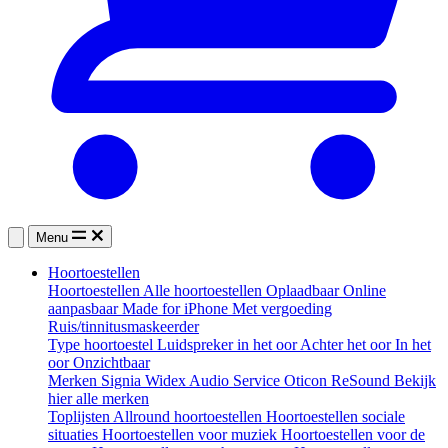
Menu
Hoortoestellen
Hoortoestellen
Alle hoortoestellen
Oplaadbaar
Online
aanpasbaar
Made for iPhone
Met vergoeding
Ruis/tinnitusmaskeerder
Type hoortoestel
Luidspreker in het oor
Achter het oor
In het
oor
Onzichtbaar
Merken
Signia
Widex
Audio Service
Oticon
ReSound
Bekijk
hier alle merken
Toplijsten
Allround hoortoestellen
Hoortoestellen sociale
situaties
Hoortoestellen voor muziek
Hoortoestellen voor de