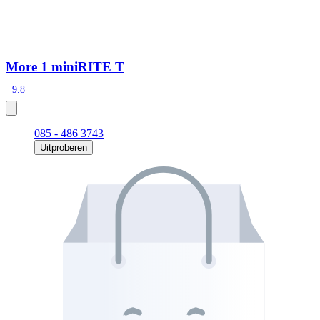
More 1 miniRITE T
9.8
085 - 486 3743
Uitproberen