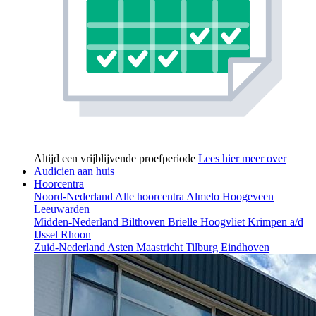
Altijd een vrijblijvende proefperiode
Lees hier meer over
Audicien aan huis
Hoorcentra
Noord-Nederland
Alle hoorcentra
Almelo
Hoogeveen
Leeuwarden
Midden-Nederland
Bilthoven
Brielle
Hoogvliet
Krimpen a/d
IJssel
Rhoon
Zuid-Nederland
Asten
Maastricht
Tilburg
Eindhoven