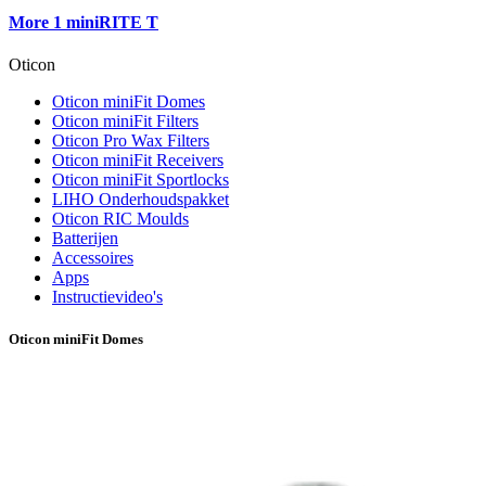
More 1 miniRITE T
Oticon
Oticon miniFit Domes
Oticon miniFit Filters
Oticon Pro Wax Filters
Oticon miniFit Receivers
Oticon miniFit Sportlocks
LIHO Onderhoudspakket
Oticon RIC Moulds
Batterijen
Accessoires
Apps
Instructievideo's
Oticon miniFit Domes