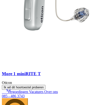
More 1 miniRITE T
Oticon
Ik wil dit hoortoestel proberen
9.4
Vergoedingen
Vacatures
Over ons
085 - 486 3743