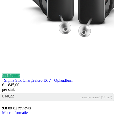
Incl. Lader
Signia Silk Charge&Go IX 7 - Oplaadbaar
€ 1.845,00
per stuk
€ 60,22
Lease per maand (36 mnd)
9.8
uit 82 reviews
Meer informatie