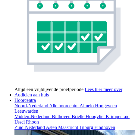
Altijd een vrijblijvende proefperiode
Lees hier meer over
Audicien aan huis
Hoorcentra
Noord-Nederland
Alle hoorcentra
Almelo
Hoogeveen
Leeuwarden
Midden-Nederland
Bilthoven
Brielle
Hoogvliet
Krimpen a/d
IJssel
Rhoon
Zuid-Nederland
Asten
Maastricht
Tilburg
Eindhoven