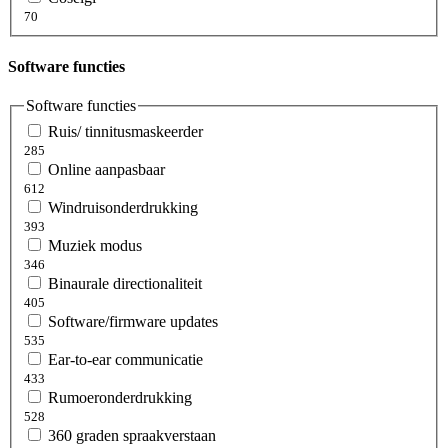
70
Software functies
Software functies
Ruis/ tinnitusmaskeerder
285
Online aanpasbaar
612
Windruisonderdrukking
393
Muziek modus
346
Binaurale directionaliteit
405
Software/firmware updates
535
Ear-to-ear communicatie
433
Rumoeronderdrukking
528
360 graden spraakverstaan