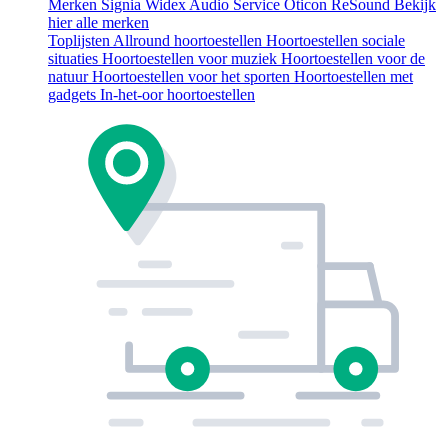
Merken
Signia
Widex
Audio Service
Oticon
ReSound
Bekijk
hier alle merken
Toplijsten
Allround hoortoestellen
Hoortoestellen sociale
situaties
Hoortoestellen voor muziek
Hoortoestellen voor de
natuur
Hoortoestellen voor het sporten
Hoortoestellen met
gadgets
In-het-oor hoortoestellen