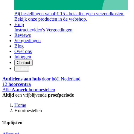
Bij bestellingen vanaf € 15,- betaalt u geen verzendkosten.
Bekijk onze producten in de webshop.
Hulp
Instructievideo's
Vergoedingen
Reviews
Vergoedingen
Blog
Over ons
Inloggen
Contact
Contact
Audiciens aan huis
door héél Nederland
12
hoorcentra
Alle
A-merk
hoortoestellen
Altijd
een vrijblijvende
proefperiode
Home
Hoortoestellen
Toplijsten