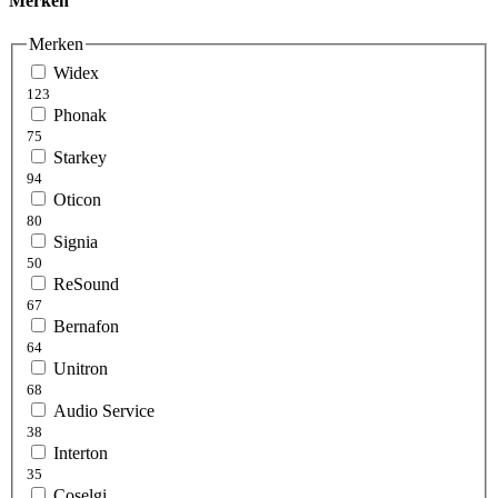
Merken
Merken
Widex
123
Phonak
75
Starkey
94
Oticon
80
Signia
50
ReSound
67
Bernafon
64
Unitron
68
Audio Service
38
Interton
35
Coselgi