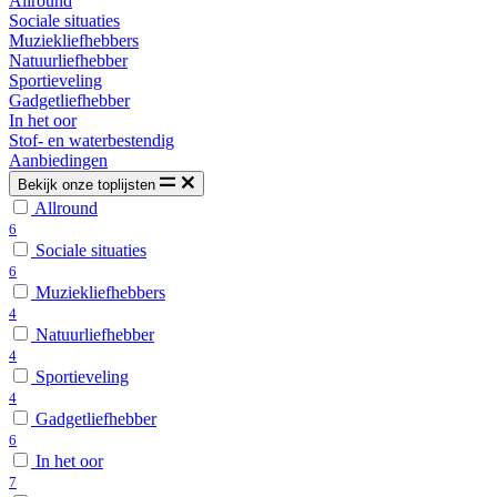
Allround
Sociale situaties
Muziekliefhebbers
Natuurliefhebber
Sportieveling
Gadgetliefhebber
In het oor
Stof- en waterbestendig
Aanbiedingen
Bekijk onze toplijsten
Allround
6
Sociale situaties
6
Muziekliefhebbers
4
Natuurliefhebber
4
Sportieveling
4
Gadgetliefhebber
6
In het oor
7