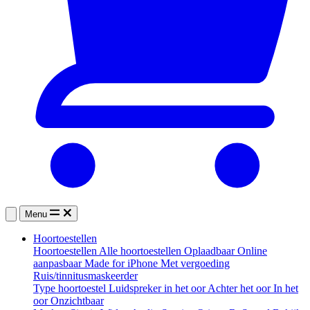
Menu
Hoortoestellen
Hoortoestellen
Alle hoortoestellen
Oplaadbaar
Online
aanpasbaar
Made for iPhone
Met vergoeding
Ruis/tinnitusmaskeerder
Type hoortoestel
Luidspreker in het oor
Achter het oor
In het
oor
Onzichtbaar