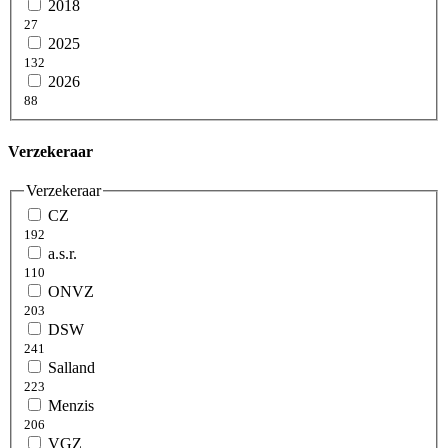
2018
27
2025
132
2026
88
Verzekeraar
Verzekeraar
CZ
192
a.s.r.
110
ONVZ
203
DSW
241
Salland
223
Menzis
206
VGZ