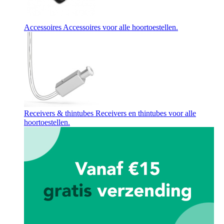
Accessoires
Accessoires voor alle hoortoestellen.
Receivers & thintubes
Receivers en thintubes voor alle
hoortoestellen.