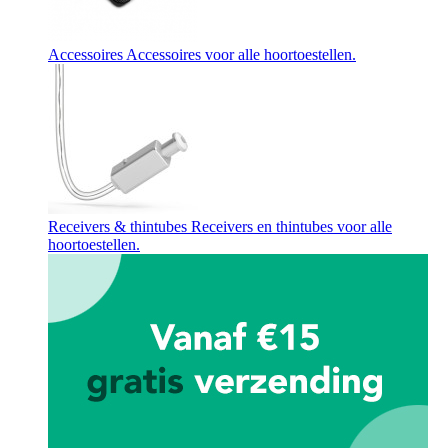
Accessoires
Accessoires voor alle hoortoestellen.
Receivers & thintubes
Receivers en thintubes voor alle
hoortoestellen.