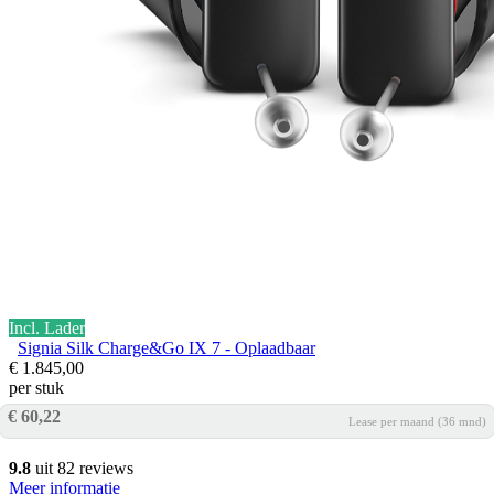
Incl. Lader
Signia Silk Charge&Go IX 7 - Oplaadbaar
€ 1.845,00
per stuk
€ 60,22
Lease per maand (36 mnd)
9.8
uit 82 reviews
Meer informatie