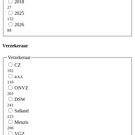
2018
27
2025
132
2026
88
Verzekeraar
Verzekeraar
CZ
192
a.s.r.
110
ONVZ
203
DSW
241
Salland
223
Menzis
206
VGZ