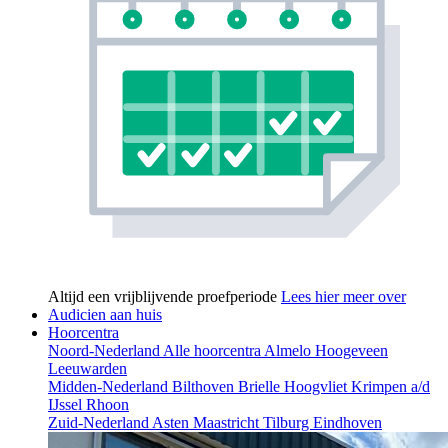
Altijd een vrijblijvende proefperiode
Lees hier meer over
Audicien aan huis
Hoorcentra
Noord-Nederland
Alle hoorcentra
Almelo
Hoogeveen
Leeuwarden
Midden-Nederland
Bilthoven
Brielle
Hoogvliet
Krimpen a/d
IJssel
Rhoon
Zuid-Nederland
Asten
Maastricht
Tilburg
Eindhoven