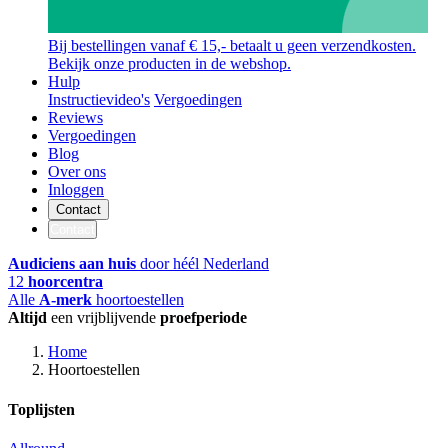
Bij bestellingen vanaf € 15,- betaalt u geen verzendkosten.
Bekijk onze producten in de webshop.
Hulp
Instructievideo's
Vergoedingen
Reviews
Vergoedingen
Blog
Over ons
Inloggen
Contact
Contact
Audiciens aan huis
door héél Nederland
12
hoorcentra
Alle
A-merk
hoortoestellen
Altijd
een vrijblijvende
proefperiode
Home
Hoortoestellen
Toplijsten