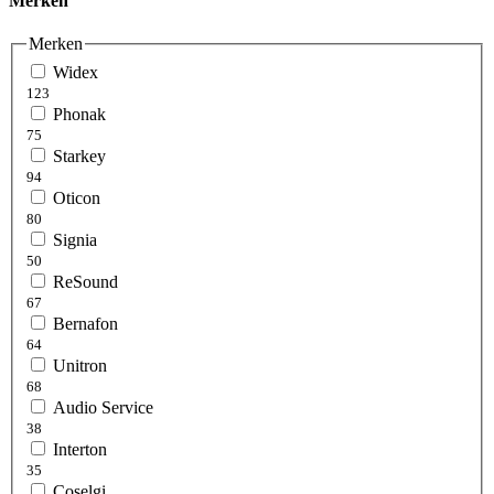
Merken
Merken
Widex
123
Phonak
75
Starkey
94
Oticon
80
Signia
50
ReSound
67
Bernafon
64
Unitron
68
Audio Service
38
Interton
35
Coselgi