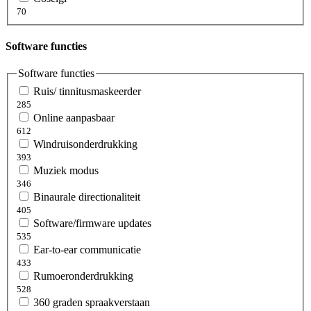
70
Software functies
Software functies
Ruis/ tinnitusmaskeerder
285
Online aanpasbaar
612
Windruisonderdrukking
393
Muziek modus
346
Binaurale directionaliteit
405
Software/firmware updates
535
Ear-to-ear communicatie
433
Rumoeronderdrukking
528
360 graden spraakverstaan