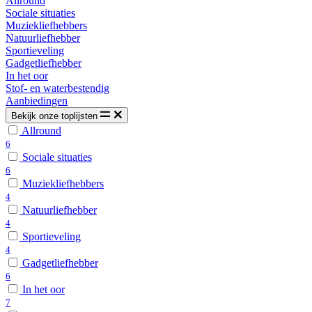
Allround
Sociale situaties
Muziekliefhebbers
Natuurliefhebber
Sportieveling
Gadgetliefhebber
In het oor
Stof- en waterbestendig
Aanbiedingen
Bekijk onze toplijsten
Allround
6
Sociale situaties
6
Muziekliefhebbers
4
Natuurliefhebber
4
Sportieveling
4
Gadgetliefhebber
6
In het oor
7