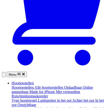
Menu
Hoortoestellen
Hoortoestellen
Alle hoortoestellen
Oplaadbaar
Online
aanpasbaar
Made for iPhone
Met vergoeding
Ruis/tinnitusmaskeerder
Type hoortoestel
Luidspreker in het oor
Achter het oor
In het
oor
Onzichtbaar