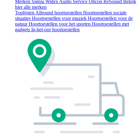
Merken
Signia
Widex
Audio Service
Oticon
ReSound
Bekijk
hier alle merken
Toplijsten
Allround hoortoestellen
Hoortoestellen sociale
situaties
Hoortoestellen voor muziek
Hoortoestellen voor de
natuur
Hoortoestellen voor het sporten
Hoortoestellen met
gadgets
In-het-oor hoortoestellen