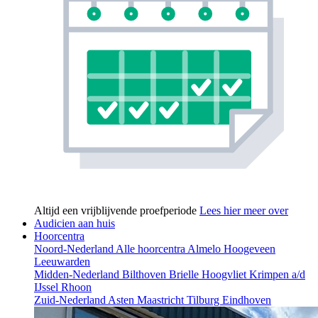
Altijd een vrijblijvende proefperiode
Lees hier meer over
Audicien aan huis
Hoorcentra
Noord-Nederland
Alle hoorcentra
Almelo
Hoogeveen
Leeuwarden
Midden-Nederland
Bilthoven
Brielle
Hoogvliet
Krimpen a/d
IJssel
Rhoon
Zuid-Nederland
Asten
Maastricht
Tilburg
Eindhoven