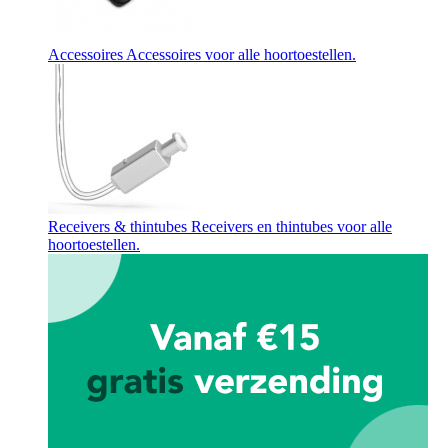
Accessoires
Accessoires voor alle hoortoestellen.
Receivers & thintubes
Receivers en thintubes voor alle
hoortoestellen.