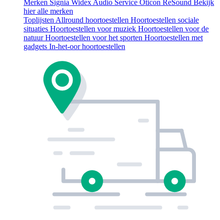
Merken
Signia
Widex
Audio Service
Oticon
ReSound
Bekijk
hier alle merken
Toplijsten
Allround hoortoestellen
Hoortoestellen sociale
situaties
Hoortoestellen voor muziek
Hoortoestellen voor de
natuur
Hoortoestellen voor het sporten
Hoortoestellen met
gadgets
In-het-oor hoortoestellen