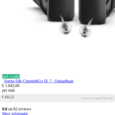
Incl. Lader
Signia Silk Charge&Go IX 7 - Oplaadbaar
€ 1.845,00
per stuk
€ 60,22
Lease per maand (36 mnd)
9.8
uit 82 reviews
Meer informatie