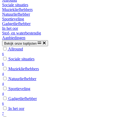
Allround
Sociale situaties
Muziekliefhebbers
Natuurliefhebber
Sportieveling
Gadgetliefhebber
In het oor
Stof- en waterbestendig
Aanbiedingen
Bekijk onze toplijsten
Allround
6
Sociale situaties
6
Muziekliefhebbers
4
Natuurliefhebber
4
Sportieveling
4
Gadgetliefhebber
6
In het oor
7