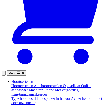
Menu
Hoortoestellen
Hoortoestellen
Alle hoortoestellen
Oplaadbaar
Online
aanpasbaar
Made for iPhone
Met vergoeding
Ruis/tinnitusmaskeerder
Type hoortoestel
Luidspreker in het oor
Achter het oor
In het
oor
Onzichtbaar