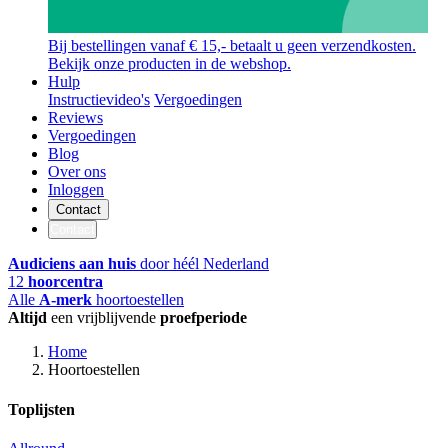
Bij bestellingen vanaf € 15,- betaalt u geen verzendkosten.
Bekijk onze producten in de webshop.
Hulp
Instructievideo's
Vergoedingen
Reviews
Vergoedingen
Blog
Over ons
Inloggen
Contact
Contact
Audiciens aan huis
door héél Nederland
12
hoorcentra
Alle
A-merk
hoortoestellen
Altijd
een vrijblijvende
proefperiode
Home
Hoortoestellen
Toplijsten