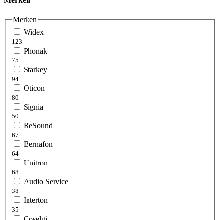
Merken
Merken
Widex
123
Phonak
75
Starkey
94
Oticon
80
Signia
50
ReSound
67
Bernafon
64
Unitron
68
Audio Service
38
Interton
35
Coselgi