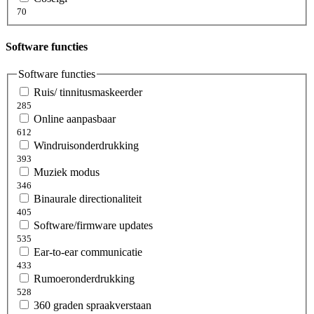
70
Software functies
Software functies
Ruis/ tinnitusmaskeerder
285
Online aanpasbaar
612
Windruisonderdrukking
393
Muziek modus
346
Binaurale directionaliteit
405
Software/firmware updates
535
Ear-to-ear communicatie
433
Rumoeronderdrukking
528
360 graden spraakverstaan