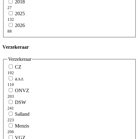
2018
27
2025
132
2026
88
Verzekeraar
Verzekeraar
CZ
192
a.s.r.
110
ONVZ
203
DSW
241
Salland
223
Menzis
206
VGZ