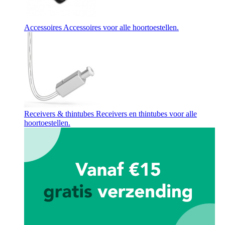
Accessoires
Accessoires voor alle hoortoestellen.
Receivers & thintubes
Receivers en thintubes voor alle
hoortoestellen.