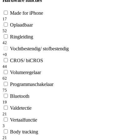
Hardware functies
Made for iPhone
17
Oplaadbaar
52
Ringleiding
42
Vochtbestendig/ stofbestendig
+0
CROS/ biCROS
44
Volumeregelaar
62
Programmaschakelaar
75
Bluetooth
19
Valdetectie
21
Vertaalfunctie
3
Body tracking
21