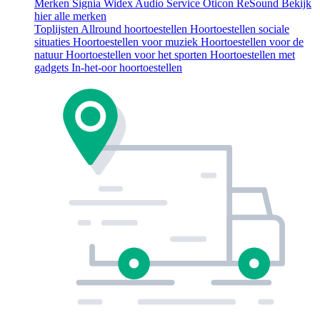
Merken
Signia
Widex
Audio Service
Oticon
ReSound
Bekijk
hier alle merken
Toplijsten
Allround hoortoestellen
Hoortoestellen sociale
situaties
Hoortoestellen voor muziek
Hoortoestellen voor de
natuur
Hoortoestellen voor het sporten
Hoortoestellen met
gadgets
In-het-oor hoortoestellen