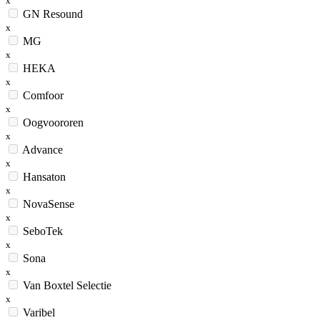
x
GN Resound
x
MG
x
HEKA
x
Comfoor
x
Oogvoororen
x
Advance
x
Hansaton
x
NovaSense
x
SeboTek
x
Sona
x
Van Boxtel Selectie
x
Varibel