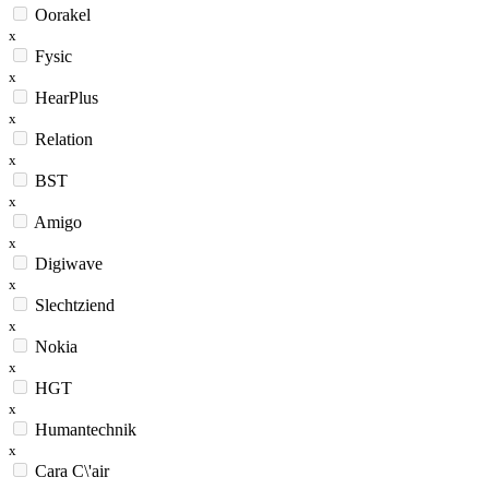
Oorakel
x
Fysic
x
HearPlus
x
Relation
x
BST
x
Amigo
x
Digiwave
x
Slechtziend
x
Nokia
x
HGT
x
Humantechnik
x
Cara C\'air