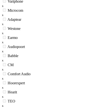
Variphone
x
Microcom
x
Adaptear
x
Westone
x
Earmo
x
Audiopoort
x
Babble
x
CM
x
Comfort Audio
x
Hoorexpert
x
Hearit
x
TEO
x