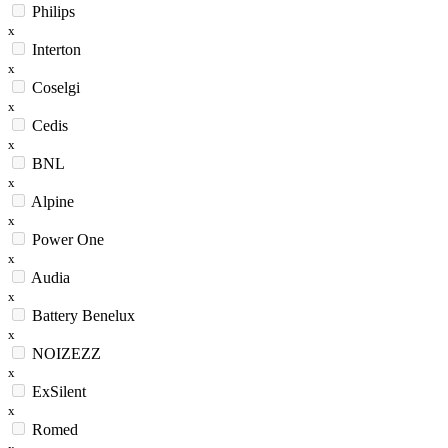
Philips
x
Interton
x
Coselgi
x
Cedis
x
BNL
x
Alpine
x
Power One
x
Audia
x
Battery Benelux
x
NOIZEZZ
x
ExSilent
x
Romed