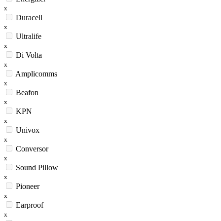
x
Duracell
x
Ultralife
x
Di Volta
x
Amplicomms
x
Beafon
x
KPN
x
Univox
x
Conversor
x
Sound Pillow
x
Pioneer
x
Earproof
x