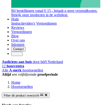
Bij bestellingen vanaf € 15,- betaalt u geen verzendkosten.
Bekijk onze producten in de webshop.
Hulp
Instructievideo's
Vergoedingen
Reviews
Vergoedingen
Blog
Over ons
Inloggen
Contact
Contact
Audiciens aan huis
door héél Nederland
12
hoorcentra
Alle
A-merk
hoortoestellen
Altijd
een vrijblijvende
proefperiode
Home
Hoortoestellen
Filter dit product overzicht