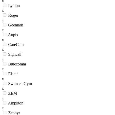
x
Lydion
x
Roger
x
Geemark
x
Aupix
x
CareCam
x
Signcall
x
Bluecomm
x
Elacin
x
Swim en Gym
x
ZEM
x
Ampliton
x
Zephyr