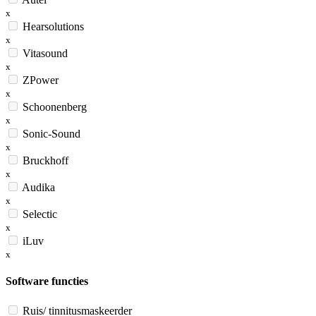
x
Hearsolutions
x
Vitasound
x
ZPower
x
Schoonenberg
x
Sonic-Sound
x
Bruckhoff
x
Audika
x
Selectic
x
iLuv
x
Software functies
Ruis/ tinnitusmaskeerder