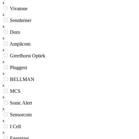
x
Vivatone
x
Sennheiser
x
Doro
x
Amplicom
x
Greefhorst Optiek
x
Pluggerz
x
BELLMAN
x
MCS
x
Sonic Alert
x
Sensorcom
x
I Cell
x
Energizer