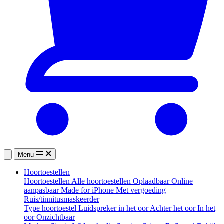
Menu
Hoortoestellen
Hoortoestellen
Alle hoortoestellen
Oplaadbaar
Online
aanpasbaar
Made for iPhone
Met vergoeding
Ruis/tinnitusmaskeerder
Type hoortoestel
Luidspreker in het oor
Achter het oor
In het
oor
Onzichtbaar