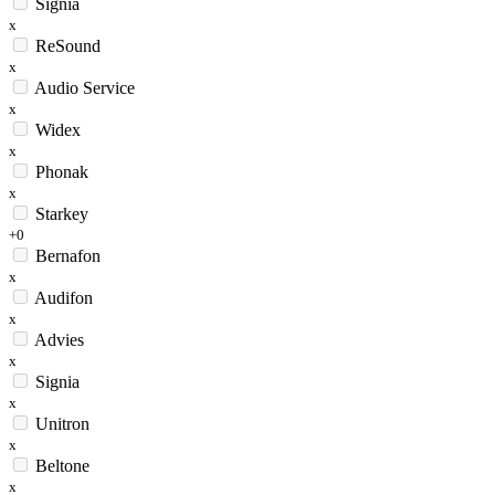
Signia
x
ReSound
x
Audio Service
x
Widex
x
Phonak
x
Starkey
+0
Bernafon
x
Audifon
x
Advies
x
Signia
x
Unitron
x
Beltone
x