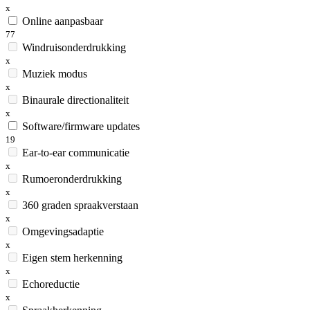
x
Online aanpasbaar
77
Windruisonderdrukking
x
Muziek modus
x
Binaurale directionaliteit
x
Software/firmware updates
19
Ear-to-ear communicatie
x
Rumoeronderdrukking
x
360 graden spraakverstaan
x
Omgevingsadaptie
x
Eigen stem herkenning
x
Echoreductie
x