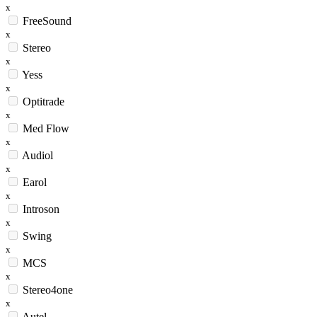
x
FreeSound
x
Stereo
x
Yess
x
Optitrade
x
Med Flow
x
Audiol
x
Earol
x
Introson
x
Swing
x
MCS
x
Stereo4one
x
Autel