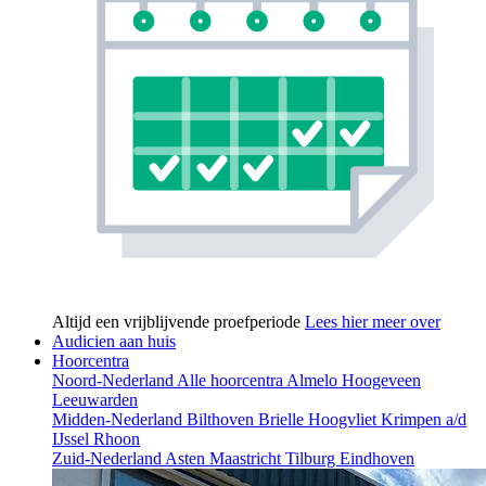
Altijd een vrijblijvende proefperiode
Lees hier meer over
Audicien aan huis
Hoorcentra
Noord-Nederland
Alle hoorcentra
Almelo
Hoogeveen
Leeuwarden
Midden-Nederland
Bilthoven
Brielle
Hoogvliet
Krimpen a/d
IJssel
Rhoon
Zuid-Nederland
Asten
Maastricht
Tilburg
Eindhoven