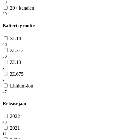
38
20+ kanalen
39
Batterij grootte
ZL10
66
ZL312
56
ZL13
x
ZL675
x
Lithium-ion
47
Releasejaar
2022
43
2021
11