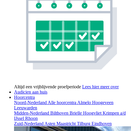
Altijd een vrijblijvende proefperiode
Lees hier meer over
Audicien aan huis
Hoorcentra
Noord-Nederland
Alle hoorcentra
Almelo
Hoogeveen
Leeuwarden
Midden-Nederland
Bilthoven
Brielle
Hoogvliet
Krimpen a/d
IJssel
Rhoon
Zuid-Nederland
Asten
Maastricht
Tilburg
Eindhoven