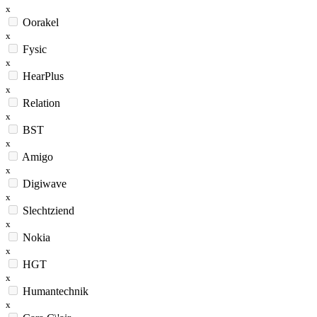
x
Oorakel
x
Fysic
x
HearPlus
x
Relation
x
BST
x
Amigo
x
Digiwave
x
Slechtziend
x
Nokia
x
HGT
x
Humantechnik
x