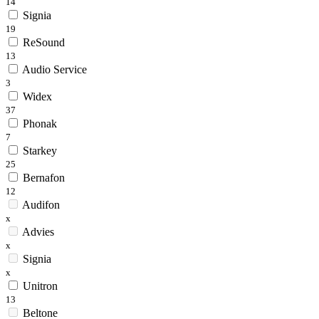
14
Signia
19
ReSound
13
Audio Service
3
Widex
37
Phonak
7
Starkey
25
Bernafon
12
Audifon
x
Advies
x
Signia
x
Unitron
13
Beltone