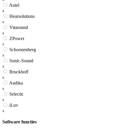
Autel
x
Hearsolutions
x
Vitasound
x
ZPower
x
Schoonenberg
x
Sonic-Sound
x
Bruckhoff
x
Audika
x
Selectic
x
iLuv
x
Software functies