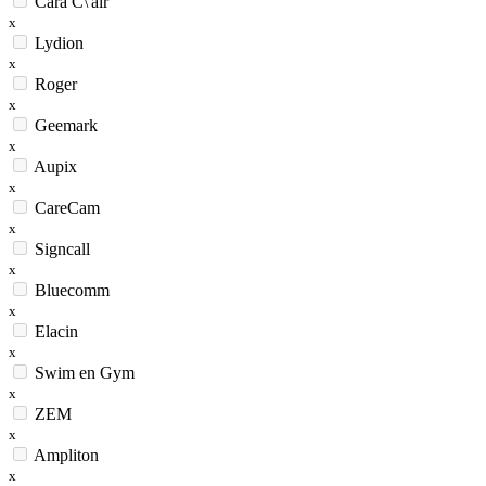
Cara C\'air
x
Lydion
x
Roger
x
Geemark
x
Aupix
x
CareCam
x
Signcall
x
Bluecomm
x
Elacin
x
Swim en Gym
x
ZEM
x
Ampliton
x