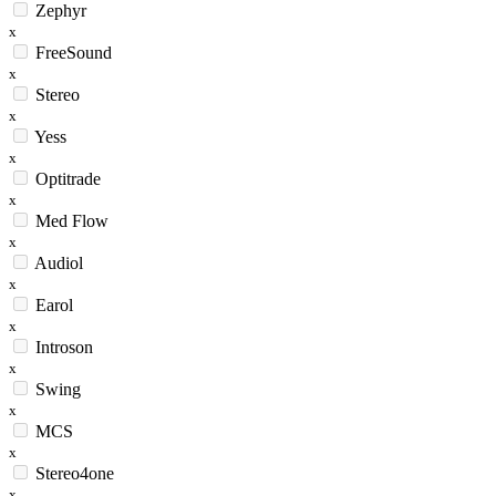
Zephyr
x
FreeSound
x
Stereo
x
Yess
x
Optitrade
x
Med Flow
x
Audiol
x
Earol
x
Introson
x
Swing
x
MCS
x
Stereo4one
x