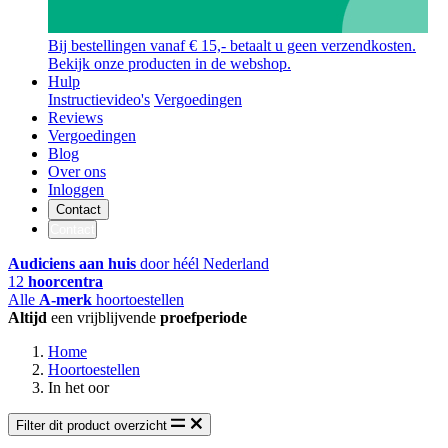
Bij bestellingen vanaf € 15,- betaalt u geen verzendkosten.
Bekijk onze producten in de webshop.
Hulp
Instructievideo's
Vergoedingen
Reviews
Vergoedingen
Blog
Over ons
Inloggen
Contact
Contact
Audiciens aan huis
door héél Nederland
12
hoorcentra
Alle
A-merk
hoortoestellen
Altijd
een vrijblijvende
proefperiode
Home
Hoortoestellen
In het oor
Filter dit product overzicht