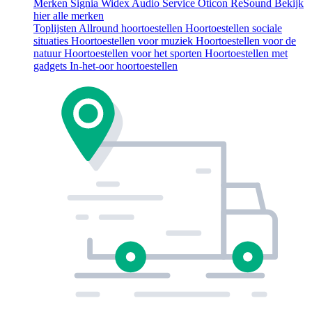
Merken
Signia
Widex
Audio Service
Oticon
ReSound
Bekijk
hier alle merken
Toplijsten
Allround hoortoestellen
Hoortoestellen sociale
situaties
Hoortoestellen voor muziek
Hoortoestellen voor de
natuur
Hoortoestellen voor het sporten
Hoortoestellen met
gadgets
In-het-oor hoortoestellen