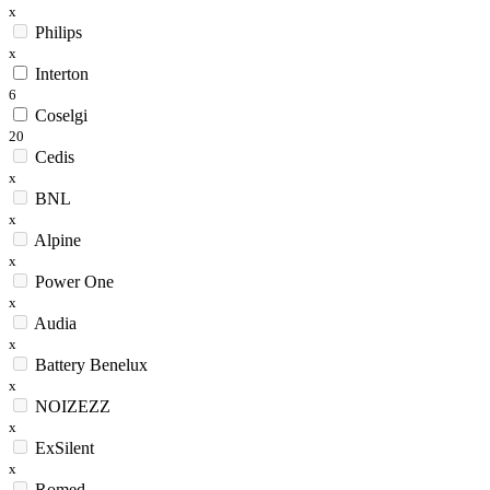
x
Philips
x
Interton
6
Coselgi
20
Cedis
x
BNL
x
Alpine
x
Power One
x
Audia
x
Battery Benelux
x
NOIZEZZ
x
ExSilent
x
Romed