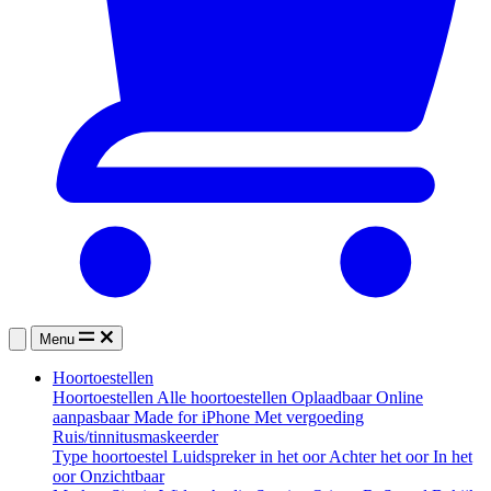
Menu
Hoortoestellen
Hoortoestellen
Alle hoortoestellen
Oplaadbaar
Online
aanpasbaar
Made for iPhone
Met vergoeding
Ruis/tinnitusmaskeerder
Type hoortoestel
Luidspreker in het oor
Achter het oor
In het
oor
Onzichtbaar