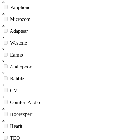
x
Variphone
x
Microcom
x
Adaptear
x
Westone
x
Earmo
x
Audiopoort
x
Babble
x
CM
x
Comfort Audio
x
Hoorexpert
x
Hearit
x
TEO