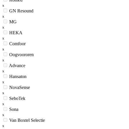
x
GN Resound
x
MG
x
HEKA
x
Comfoor
x
Oogvoororen
x
Advance
x
Hansaton
x
NovaSense
x
SeboTek
x
Sona
x
Van Boxtel Selectie
x