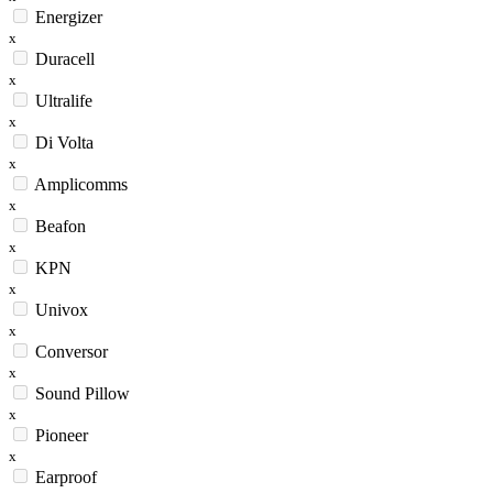
Energizer
x
Duracell
x
Ultralife
x
Di Volta
x
Amplicomms
x
Beafon
x
KPN
x
Univox
x
Conversor
x
Sound Pillow
x
Pioneer
x
Earproof