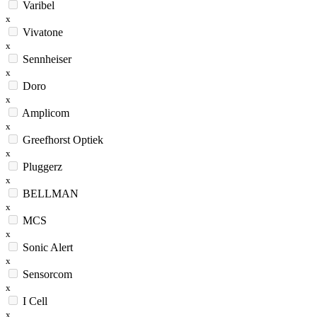
Varibel
x
Vivatone
x
Sennheiser
x
Doro
x
Amplicom
x
Greefhorst Optiek
x
Pluggerz
x
BELLMAN
x
MCS
x
Sonic Alert
x
Sensorcom
x
I Cell
x