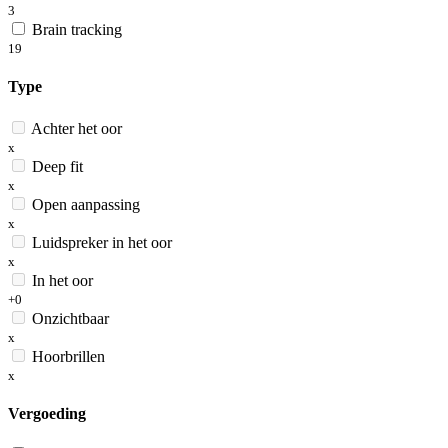
3
Brain tracking
19
Type
Achter het oor
x
Deep fit
x
Open aanpassing
x
Luidspreker in het oor
x
In het oor
+0
Onzichtbaar
x
Hoorbrillen
x
Vergoeding