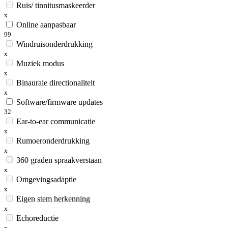
Ruis/ tinnitusmaskeerder
x
Online aanpasbaar
99
Windruisonderdrukking
x
Muziek modus
x
Binaurale directionaliteit
x
Software/firmware updates
32
Ear-to-ear communicatie
x
Rumoeronderdrukking
x
360 graden spraakverstaan
x
Omgevingsadaptie
x
Eigen stem herkenning
x
Echoreductie
x