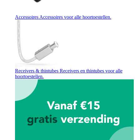
Accessoires
Accessoires voor alle hoortoestellen.
Receivers & thintubes
Receivers en thintubes voor alle
hoortoestellen.